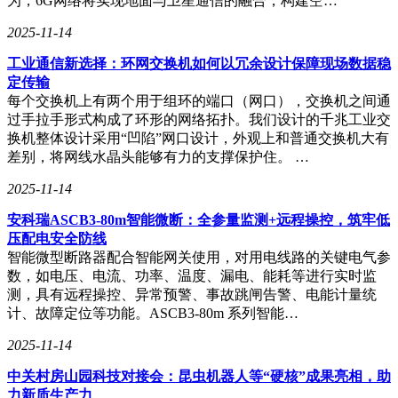
为，6G网络将实现地面与卫星通信的融合，构建空…
2025-11-14
工业通信新选择：环网交换机如何以冗余设计保障现场数据稳
定传输
每个交换机上有两个用于组环的端口（网口），交换机之间通
过手拉手形式构成了环形的网络拓扑。我们设计的千兆工业交
换机整体设计采用“凹陷”网口设计，外观上和普通交换机大有
差别，将网线水晶头能够有力的支撑保护住。 …
2025-11-14
安科瑞ASCB3-80m智能微断：全参量监测+远程操控，筑牢低
压配电安全防线
智能微型断路器配合智能网关使用，对用电线路的关键电气参
数，如电压、电流、功率、温度、漏电、能耗等进行实时监
测，具有远程操控、异常预警、事故跳闸告警、电能计量统
计、故障定位等功能。ASCB3-80m 系列智能…
2025-11-14
中关村房山园科技对接会：昆虫机器人等“硬核”成果亮相，助
力新质生产力