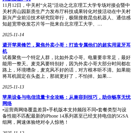
11月12日，中关村“火花”活动之北京理工大学专场对接会暨中
关村房山园新质生产力发布厅科技成果转化对接活动在中关村
新兴产业前沿技术研究院举行，极限搜救昆虫机器人、通信感
知超宽带收发芯片等一批来自北京理工大学、…
2025-11-14
避开苹果锋芒，聚焦外卖小哥：打造专属他们的超实用蓝牙耳
机
试着聚焦一个特定人群，比如外卖小哥。电量要非常足，最好
能用一整天。麦克风要特别好，因为外卖小哥大部分时间都在
路上，环境嘈杂，麦克风不好的话，对方根本听不清。如果能
将耳机固定在头盔上，那就更好了，不怕掉。如果…
2025-11-13
苹果设备与电信流量卡全攻略：从兼容到技巧，助你畅享无忧
网络
•运营商网络覆盖差异•手机版本支持频段不同•套餐类型与设
备性能不匹配最新的iPhone 14系列甚至已经支持电信的5GSA
组网，网速体验绝对令人惊艳！
2025-11-12