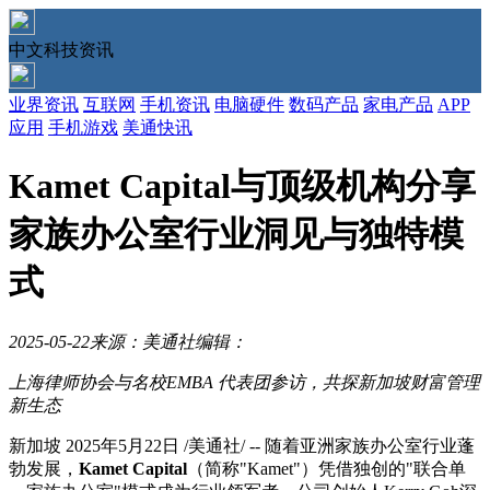
中文科技资讯
业界资讯
互联网
手机资讯
电脑硬件
数码产品
家电产品
APP
应用
手机游戏
美通快讯
Kamet Capital与顶级机构分享
家族办公室行业洞见与独特模
式
2025-05-22
来源：美通社
编辑：
上海律师协会与名校EMBA
代表团参访，共探新加坡财富管理
新生态
新加坡
2025年5月22日
/美通社/ -- 随着亚洲家族办公室行业蓬
勃发展，
Kamet Capital
（简称"Kamet"）凭借独创的"联合单