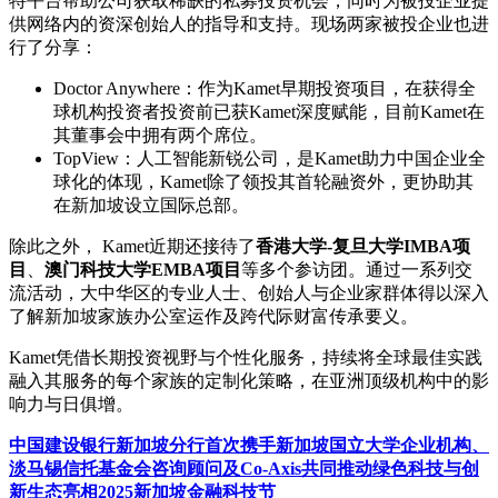
特平台帮助公司获取稀缺的私募投资机会，同时为被投企业提
供网络内的资深创始人的指导和支持。现场两家被投企业也进
行了分享：
Doctor Anywher
e：作为Kamet早期投资项目，在获得全
球机构投资者投资前已获Kamet深度赋能，目前Kamet在
其董事会中拥有两个席位。
TopView：人工智能新锐公司，是Kamet助力中国企业全
球化的体现，Kamet除了领投其首轮融资外，更协助其
在新加坡设立国际总部。
除此之外， Kamet近期还接待了
香港大学
-
复旦大学IMBA
项
目
、
澳门科技大学
EMBA
项目
等多个参访团。通过一系列交
流活动，大中华区的专业人士、创始人与企业家群体得以深入
了解新加坡家族办公室运作及跨代际财富传承要义。
Kamet凭借长期投资视野与个性化服务，持续将全球最佳实践
融入其服务的每个家族的定制化策略，在亚洲顶级机构中的影
响力与日俱增。
中国建设银行新加坡分行首次携手新加坡国立大学企业机构、
淡马锡信托基金会咨询顾问及Co-Axis共同推动绿色科技与创
新生态亮相2025新加坡金融科技节