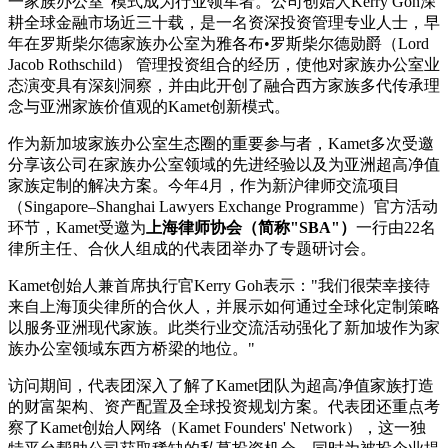
一家族办公室"模式成为行业领军者。公司创始人Kerry Goh深
耕全球金融市场近三十载，是一名资深投资管理专业人士，早
年在罗斯柴尔德家族办公室为雅各布•罗斯柴尔德勋爵（Lord
Jacob Rothschild） 管理投资组合的经历，使他对家族办公室业
态演变具有深刻洞察，并由此开创了融合西方家族多代传承理
念与亚洲家族价值观的Kamet创新模式。
作为新加坡家族办公室生态圈的重要参与者，Kamet多次受邀
分享该公司在家族办公室领域的先进经验以及为亚洲超高净值
家族定制的解决方案。今年4月，作为新沪律师交流项目
（Singapore–Shanghai Lawyers Exchange Programme）官方活动
环节，Kamet受邀为
上海律师协会
（简称"SBA"
）
一行由22名
律所主任、合伙人组成的代表团举办了专题研讨会。
Kamet创始人兼首席执行官Kerry Goh表示："我们很荣幸接待
来自上海顶尖律所的合伙人，并展示如何通过全球化定制策略
以服务亚洲现代家族。此类行业交流活动强化了新加坡作为家
族办公室领域东西方桥梁的地位。"
访问期间，代表团深入了解了Kamet团队为超高净值家族打造
的财富架构、资产配置及全球投资规划方案。代表团还重点考
察了Kamet创始人网络（Kamet Founders' Network），这一独