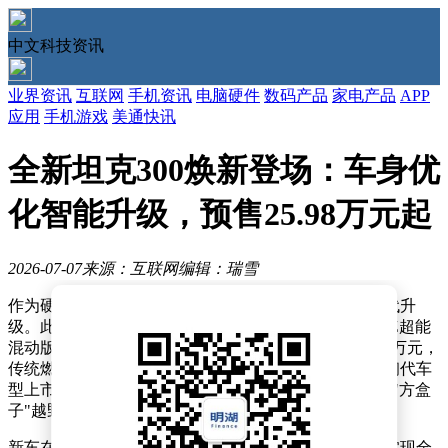
中文科技资讯
业界资讯
互联网
手机资讯
电脑硬件
数码产品
家电产品
APP
应用
手机游戏
美通快讯
全新坦克300焕新登场：车身优
化智能升级，预售25.98万元起
2026-07-07
来源：互联网
编辑：瑞雪
作为硬派越野市场的现象级车型，坦克300迎来全面迭代升
级。此次发布的全新车型推出三个动力版本，其中Hi4-Z超能
混动版预售价25.98万元，Hi4-T电控四驱版预售价26.98万元，
传统燃油版同步开启盲订并将于7月19日正式上市。自初代车
型上市以来，该系列已累计收获近60万用户，持续引领"方盒
子"越野细分市场发展。
新车在保留经典硬派造型的同时，通过553项技术升级实现全