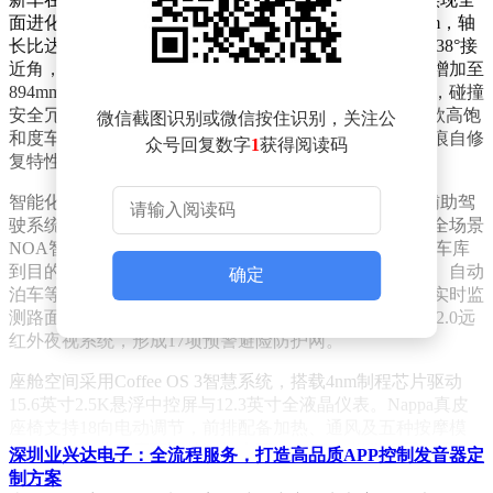
面进化。车身比例经过系统性优化，轴距延长至3010mm，轴
长比达到0.616的黄金分割比例。前悬缩短至774mm配合38°接
近角，显著提升复杂地形通过能力。前轮心至前门距离增加至
894mm，既强化了视觉冲击力，又优化了前后轴荷分布，碰撞
安全冗余提升15%。新增的闪耀黄、热爱红、悠然青三款高饱
微信截图识别或微信按住识别，关注公
和度车漆，采用特殊涂层工艺实现十年抗褪色及轻微划痕自修
众号回复数字
1
获得阅读码
复特性。
智能化配置成为核心升级亮点。全系标配Coffee Pilot 3辅助驾
驶系统，搭载包含激光雷达在内的27个感知单元，支持全场景
NOA智能导航辅助驾驶。该系统可联动ETC实现从地下车库
到目的地的全流程自动驾驶，覆盖高速变道、匝道通行、自动
确定
泊车等20余种场景。行业首创的智能全地形模式，通过实时监
测路面特征自动切换越野模式，配合Coffee Night Vision 2.0远
红外夜视系统，形成17项预警避险防护网。
座舱空间采用Coffee OS 3智慧系统，搭载4nm制程芯片驱动
15.6英寸2.5K悬浮中控屏与12.3英寸全液晶仪表。Nappa真皮
座椅支持18向电动调节，前排配备加热、通风及五种按摩模
式，后排靠背角度可调范围扩大至37°。全车提供全黑、黑
深圳业兴达电子：全流程服务，打造高品质APP控制发音器定
红、黑橙三种内饰主题，配合30色氛围灯系统，营造出豪华越
制方案