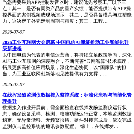
野车的独特质感。
当您需要采购APP控制发音器时，建议优先考察工厂以下三
点：其一，是否有同类产品的量产实绩，能否提供带有APP操
动力系统实现重大突破。Hi4-Z版本采用2.0T混动专用发动机
控界面的案例视频或现场演示；其二，是否具备模具与注塑能
与双电机组合，配合纵置三挡DHT变速箱，系统综合功率达
力，这决定了外壳定制周期与精度；其三，工程…
560kW，峰值扭矩1195N·m，零百加速仅需4.3秒。59.6kWh大
容量电池支持200km纯电续航，综合续航里程突破1122km。该
2026-07-07
版本搭载的真4L硬连接锁止系统，可将前后桥扭矩放大20
2026工业互联网大会启幕 中国电信AI赋能推动工业智能化升
倍，配合8个橡胶悬置支点与五层柔性滤震体系，在非承载式
级新进程
车身基础上进一步提升越野舒适性。
以中国电信为代表的电信运营商，将持续立足政策导向，深化
针对专业越野场景，Hi4-T版本配备130kW前电机与37.1kWh
AI与工业互联网的深度融合，不断完善“云网智算”技术底座，
电池组，采用电控分时四驱系统，纯电续航105km，综合续航
拓展更多高价值应用场景，深化生态协同，以“国家队”的担
913km。燃油版提供2.0T汽油与2.4T柴油两种动力选择，满足
当，为工业互联网创新落地见效提供有力支撑，…
不同用户需求。全系标配40处改装接口与六路独立电源开关，
2026-07-07
支持35寸轮胎升级，三段式前杠可局部拆装，具备2.5吨合法
拖挂资质与6kW车外放电功能，构建起完整的越野生态体系。
在线挥发酚监测仪数据接入监控系统：标准化流程与智能化管
理提升
数据接入作业开展前，需全面检查在线挥发酚监测仪运行状
态，确保设备采样、检测、校准功能运行正常，本地监测数据
稳定、无异常漂移、无频繁报错。硬件对接完成后，依次完成
监测仪与监控系统的通讯参数配置。 综上，在线挥发…