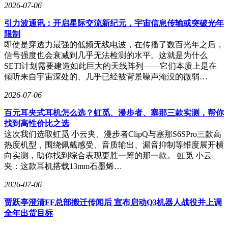
2026-07-06
引力波通讯：开启星际交流新纪元，宇宙信息传输或突破光年
限制
即使是穿透力最强的低频无线电波，在传播了数百光年之后，
信号强度也会衰减到几乎无法检测的水平。这就是为什么
SETI计划需要建造如此巨大的天线阵列——它们本质上是在
倾听来自宇宙深处的、几乎已经被背景噪声淹没的微弱…
2026-07-06
百元耳夹式耳机怎么选？虹觅、漫步者、塞那三款实测，帮你
找到高性价比之选
这次我们选取虹觅 小云夹、漫步者ClipQ与塞那S6SPro三款高
热度机型，围绕佩戴感受、音质输出、漏音抑制等维度展开横
向实测，助你找到综合表现更胜一筹的那一款。 虹觅 小云
夹：这款耳机搭载13mm石墨烯…
2026-07-06
贾跃亭澄清FF总部搬迁传闻后 宣布启动Q3机器人战役并上调
全年出货目标