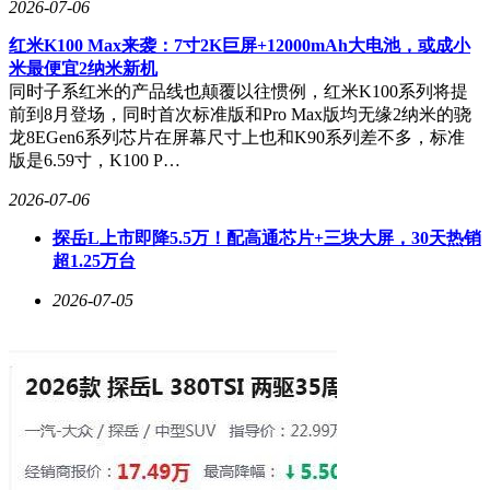
2026-07-06
红米K100 Max来袭：7寸2K巨屏+12000mAh大电池，或成小
米最便宜2纳米新机
同时子系红米的产品线也颠覆以往惯例，红米K100系列将提
前到8月登场，同时首次标准版和Pro Max版均无缘2纳米的骁
龙8EGen6系列芯片在屏幕尺寸上也和K90系列差不多，标准
版是6.59寸，K100 P…
2026-07-06
探岳L上市即降5.5万！配高通芯片+三块大屏，30天热销
超1.25万台
2026-07-05