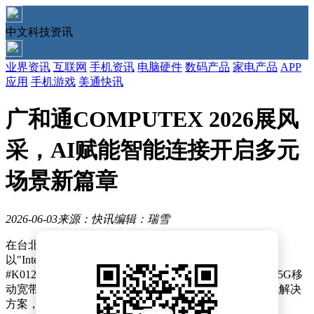
中文科技资讯
业界资讯
互联网
手机资讯
电脑硬件
数码产品
家电产品
APP
应用
手机游戏
美通快讯
广和通COMPUTEX 2026展风
采，AI赋能智能连接开启多元
场景新篇章
2026-06-03
来源：快讯
编辑：瑞雪
在台北国际电脑展（COMPUTEX）的舞台上，广和通
以"Intelligent Connectivity Powered by AI"为主题，在1馆
#K0122展位呈现了一场科技盛宴。这场展览不仅展示了5G移
动宽带与FWA技术的突破，更通过端侧AI与AIoT场景化解决
方案，勾勒出智能连接时代的全新图景。