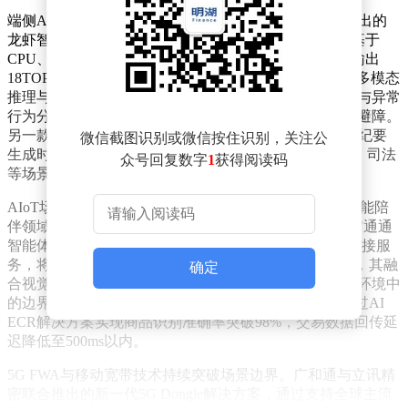
端侧AI的崛起正在重塑智能设备的交互逻辑。广和通推出的
龙虾智算盒（Fibocom ClawBox）成为展会焦点，这款基于
CPU、GPU与NPU异构架构的设备，在5W功耗下即可输出
18TOPS@INT8算力。其原生适配的OpenClaw框架支持多模态
推理与本地化执行，在安防监控场景中可实现人脸识别与异常
行为分析，在工业机器人领域则能完成路径规划与自主避障。
另一款AI会议机解决方案通过端侧语音大模型，将会议纪要
微信截图识别或微信按住识别，关注公
生成时间压缩85%，同时以"数据不出域"架构确保金融、司法
众号回复数字
1
获得阅读码
等场景的信息安全。
AIoT场景的落地实践展现出技术融合的商业价值。在智能陪
伴领域，广和通提供的端云一体化方案已助力南通文旅"通通
智能体"等IP快速落地，通过MagiCore机芯盒与全球化连接服
务，将开发周期缩短40%。针对户外场景的智能割草机，其融
确定
合视觉感知与RTK高精度定位技术，成功解决复杂庭院环境中
的边界识别难题，使量产效率提升30%。零售行业则通过AI
ECR解决方案实现商品识别准确率突破98%，交易数据回传延
迟降低至500ms以内。
5G FWA与移动宽带技术持续突破场景边界。广和通与立讯精
密联合推出的新一代5G Dongle解决方案，通过支持全球主流