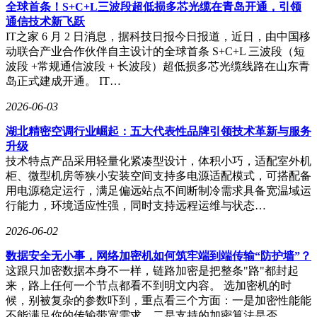
频段与eSIM/vSIM双模接入，使跨境旅行者的设备联网时间从
全球首条！S+C+L三波段超低损多芯光缆在青岛开通，引领
分钟级压缩至秒级。在家庭场景中，All-in-One AI CPE设备将
通信技术新飞跃
网络接入与边缘计算能力深度整合，其内置的NPU芯片可实
IT之家 6 月 2 日消息，据科技日报今日报道，近日，由中国移
现本地化AI推理，在保障数据隐私的同时，为智能家居设备
动联合产业合作伙伴自主设计的全球首条 S+C+L 三波段（短
提供毫秒级响应支持。运营商合作伙伴通过这套方案，已成功
波段 +常规通信波段 + 长波段）超低损多芯光缆线路在山东青
推出支持200+终端同时接入的家庭网关产品。
岛正式建成开通。 IT…
技术生态的构建成为广和通展区的另一大特色。现场演示的
2026-06-03
5G通信模组矩阵覆盖从Sub-6GHz到毫米波的全频段需求，其
湖北精密空调行业崛起：五大代表性品牌引领技术革新与服务
搭载的智能功耗管理算法使设备续航提升25%。在位置服务领
升级
域，融合低功耗蜂窝与多模定位技术的宠物追踪器，实现跨洲
技术特点产品采用轻量化紧凑型设计，体积小巧，适配室外机
际信号覆盖与90天超长待机，为海外宠物市场提供可靠解决方
柜、微型机房等狭小安装空间支持多电源适配模式，可搭配备
案。这些技术成果的背后，是广和通覆盖100+国家的认证体
用电源稳定运行，满足偏远站点不间断制冷需求具备宽温域运
系与24小时本地化技术支持网络。
行能力，环境适应性强，同时支持远程运维与状态…
2026-06-02
数据安全无小事，网络加密机如何筑牢端到端传输“防护墙”？
这跟只加密数据本身不一样，链路加密是把整条"路"都封起
来，路上任何一个节点都看不到明文内容。 选加密机的时
候，别被复杂的参数吓到，重点看三个方面：一是加密性能能
不能满足你的传输带宽需求，二是支持的加密算法是否…