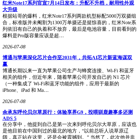
功能。AI一键闪记可自动提取网页、PDF中的关键信息并生成
红米Note17系列官宣7月14日发布：升配不升档，耐用性外观
结构化笔记；AI菜单翻译支持19种语言图文点单，一键生成
大升级
点餐小程序；AI写作助手能在任意文本输入场景提供内容生
根据站哥的爆料，红米Note17系列两款机型标配5000万双摄组
成与润色服务；AI录音摘要则可自动分角色转写课堂录音并
合，标准版并未阉割为1300万单摄还是挺惊喜的，红米Note系
生成重点摘要。这些功能覆盖了从课堂学习到生活实践的多个
列依旧有自己的执着和不放弃，最后是电池容量，目前看到的
场景，显著提升了信息处理效率。
爆料是Pro版容量应该是超…
在基础体验方面，6.32英寸直屏设计兼顾了便携性与视觉体
2026-07-08
验。198克重量与8.4毫米厚度在当下大屏手机中显得尤为精
博通与苹果深化芯片合作至2031年，共拓AI芯片新蓝海谋双
致，1.1毫米极窄边框带来沉浸式观感。屏幕支持3840Hz高频
赢
PWM调光与1nit最低亮度，通过十大权威机构护眼认证，有效
博通长期以来一直为苹果公司生产与蜂窝连接、Wi-Fi 和蓝牙
缓解长时间使用带来的视觉疲劳。通信能力上，Wi-Fi 7与山海
相关的组件，但近年来，随着苹果公司开发自己的 N1 芯片
通信增强芯片的组合，确保在教室、食堂等复杂信号环境下的
（一种集成了 Wi-Fi和蓝牙功能的组件，应用于最新的
稳定连接。
iPhone、iPad 和 Ma…
2026-07-08
余承东呼伦贝尔草原行：体验享界G9，投喂驯鹿趣事多还测
ADS 5
在分享中，他提到自己是第一次来到呼伦贝尔大草原，应该也
是他目前在中国到过的最北的地方，“以前总听人说草原辽
阔，真正站在这里，还是会被震撼到。” 当然了，此次他并非