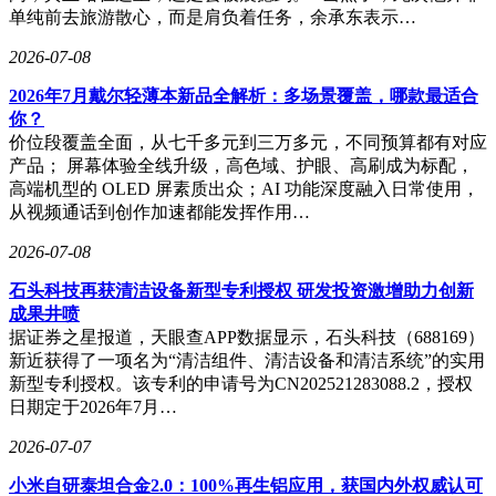
单纯前去旅游散心，而是肩负着任务，余承东表示…
2026-07-08
2026年7月戴尔轻薄本新品全解析：多场景覆盖，哪款最适合
你？
价位段覆盖全面，从七千多元到三万多元，不同预算都有对应
产品； 屏幕体验全线升级，高色域、护眼、高刷成为标配，
高端机型的 OLED 屏素质出众；AI 功能深度融入日常使用，
从视频通话到创作加速都能发挥作用…
2026-07-08
石头科技再获清洁设备新型专利授权 研发投资激增助力创新
成果井喷
据证券之星报道，天眼查APP数据显示，石头科技（688169）
新近获得了一项名为“清洁组件、清洁设备和清洁系统”的实用
新型专利授权。该专利的申请号为CN202521283088.2，授权
日期定于2026年7月…
2026-07-07
小米自研泰坦合金2.0：100%再生铝应用，获国内外权威认可