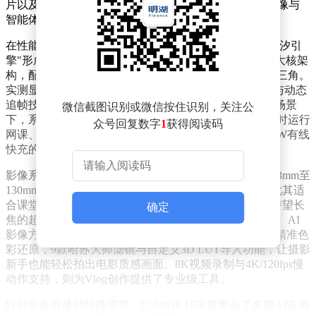
片以及深度整合的AI能力，精准回应了学生对性能、影像与
智能体验的多重期待。
在性能表现上，天玑9500旗舰处理器与ColorOS 16的"潮汐引
擎"形成强力组合。基于台积电3nm工艺打造的1+3+4全大核架
构，配合LPDDR5X内存与UFS 4.1闪存，构成顶级性能三角。
实测显示，在《原神》等高负载游戏中，144Hz高刷屏与动态
追帧技术可实现满帧运行，同时功耗降低13%。多任务场景
微信截图识别或微信按住识别，关注公
下，系统通过智能算力调度确保流畅切换，满足学生同时运行
众号回复数字
1
获得阅读码
网课、笔记与社交应用的需求。7025mAh冰川电池与80W有线
快充的组合，则有效缓解了校园场景下的续航焦虑。
影像系统是该机的核心亮点。后置双2亿像素镜头覆盖23mm至
130mm常用焦段，2.8X光学变焦的65mm黄金人像焦段尤其适
合课堂拍摄PPT或记录文献资料。三星HPE主摄与HP5潜望长
确定
焦的超高像素解析力，即使放大裁切仍能保留清晰细节。AI
影像方面，"丹霞色彩还原镜头"通过多光谱传感器实现精准色
彩还原，9款哈苏大师滤镜与自定义3D LUT导入功能，让摄影
新手也能轻松拍出电影质感画面。8K视频录制与4K/120fps慢
动作支持，则为Vlog创作提供了专业级工具。
针对学生群体的特殊需求，ColorOS 16深度整合了多项AI实用