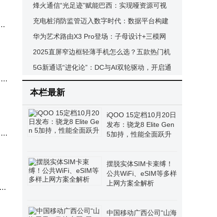
信以数智化引擎赋能转型之路
烽火通信“光足迹”赋能巴西：实现哑资源可视
管理，推动光纤网络绿色数智升级
充电桩消防监管迈入数字时代：数据平台构建
心
全链条安全防护体系
华为艺术路由X3 Pro登场：子母设计+三模网
集中
关，科技美学重塑家居体验
2025直屏窄边框轻薄手机怎么选？五款热门机
PP
型全方位对比来啦
5G新通话“进化论”：DC与AI双轮驱动，开启通
换机
择大
话服务新时代
本栏最新
低档
iQOO 15定档10月20日
发布：骁龙8 Elite Gen
，具
5加持，性能全面跃升
约情
摆脱实体SIM卡束缚！
的大
公共WiFi、eSIM等多样
上网方案全解析
兴
中国移动广西公司“山海
后就