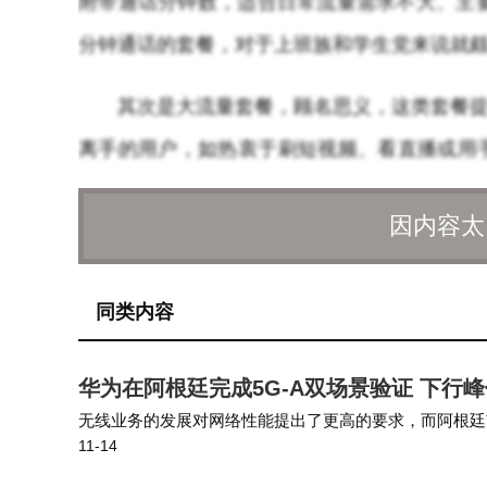
附带通话分钟数，适合日常流量需求不大、主要
分钟通话的套餐，对于上班族和学生党来说就
其次是大流量套餐，顾名思义，这类套餐提
离手的用户，如热衷于刷短视频、看直播或用
天下班路上都要刷两小时短视频的朋友，自从
因内容太
另外还有一种定向流量套餐，这种套餐的流
P等。如果你平时使用的流量主要集中在某几个
同类内容
是，定向流量不能当作通用流量使用，以免造
华为在阿根廷完成5G-A双场景验证 下行
在选择套餐时，有几个关键点需要注意。
无线业务的发展对网络性能提出了更高的要求，而阿根廷
上使用，而定向流量则有限定范围。如果将定
11-14
未来5G-A商用载波组合，包括覆盖更强，更易大规模部署的Sub
套餐中的流量是否全国通用，对于经常出差或