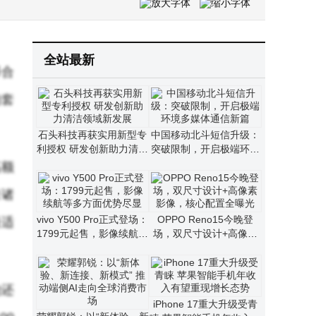
讯精密液冷方案：从前瞻布局迈入规模化商用新阶段
华为在阿根廷完成5G-A双场景验证 下行峰值速率创新高助力无线发展
全站最新
择合
的套
石头科技再获实用新型专
中国移动北斗短信升级：
利授权 研发创新助力清洁
突破限制，开启极端环境
领域新发展
多媒体通信新篇
高额
来诸
vivo Y500 Pro正式登场：
OPPO Reno15今晚登
最适
1799元起售，影像续航等
场，双尺寸设计+高像素
多方面优势尽显
影像，核心配置全曝光
的还
iPhone 17重大升级受青