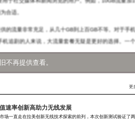
用于社交媒体和新闻浏览的用户。例如，10GB流量加1
颇为合适。
供的流量非常充足，从几十GB到上百GB不等。对于手
手机追剧的人来说，大流量套餐无疑是更好的选择。一
换了大流量套餐后，再也不用为流量不足而担忧。
旧不再提供查看。
量只能在指定的应用上使用，如热门的视频APP和音乐
固定APP上，选择这种套餐可能会更加划算。但需要注
更
成不必要的额外费用。
峰值速率创新高助力无线发展
首先要分清通用流量和定向流量，通用流量可以在任何A
市场一直走在拉美创新无线技术探索的前列，本次创新测试验证了
向流量当作通用流量使用，很容易导致超额。其次，要
3.5G TDD+FDD 3CC…
旅游的人来说，选择全国通用流量的套餐更为可靠。还