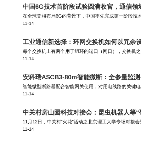
中国6G技术首阶段试验圆满收官，通信领
留意套餐是否有合约期，以及附带的其他权益
在全球竞相布局6G的背景下，中国率先完成第一阶段技
11-14
技术，测试了多种潜在技术和系统性能。业界普遍认为，
不同人群对于流量的需求也有所不同。对于
工业通信新选择：环网交换机如何以冗余
在上下课路上或外出游玩时，因此可以选择中等
每个交换机上有两个用于组环的端口（网口），交换机之
的定向流量。上班族则可能需要在通勤路上和
11-14
整体设计采用“凹陷”网口设计，外观上和普通交换机大有
流量套餐或基础套餐。而老年人使用手机主要
安科瑞ASCB3-80m智能微断：全参量
位的基础套餐。
智能微型断路器配合智能网关使用，对用电线路的关键电
11-14
有远程操控、异常预警、事故跳闸告警、电能计量统计、故障
如果你发现当前的套餐不再适合自己，完
况，以免因合约期未到而产生违约金。我的邻
中关村房山园科技对接会：昆虫机器人等“
流量套餐，现在用起来既舒心又省钱。
11月12日，中关村“火花”活动之北京理工大学专场对
11-14
产业前沿技术研究院举行，极限搜救昆虫机器人、通信感
为了避免流量超额，随时关注自己的流量