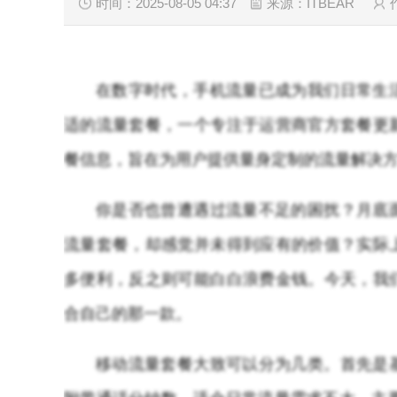
时间：2025-08-05 04:37
来源：ITBEAR
在数字时代，手机流量已成为我们日常生
适的流量套餐，一个专注于运营商官方套餐更
餐信息，旨在为用户提供量身定制的流量解决
你是否也曾遭遇过流量不足的困扰？月底
流量套餐，却感觉并未得到应有的价值？实际
多便利，反之则可能白白浪费金钱。今天，我
合自己的那一款。
移动流量套餐大致可以分为几类。首先是