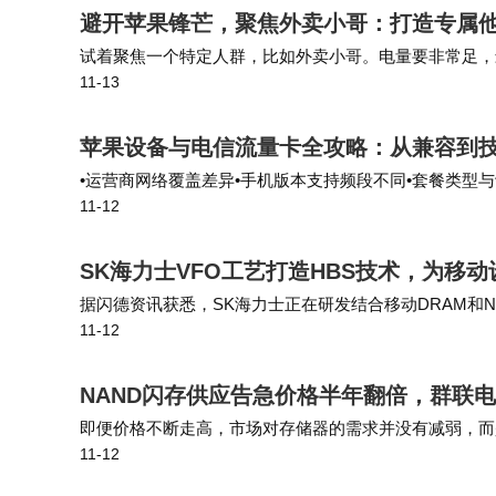
避开苹果锋芒，聚焦外卖小哥：打造专属
能清晰看到剩余流量、通用流量和定向流量的
试着聚焦一个特定人群，比如外卖小哥。电量要非常足，
统计功能来掌握每个APP的流量消耗情况。
11-13
上，环境嘈杂，麦克风不好的话，对方根本听不清。如果
在选择移动流量套餐时，还需要避开一些
苹果设备与电信流量卡全攻略：从兼容到
•运营商网络覆盖差异•手机版本支持频段不同•套餐类型与设
的。如果流量用不完，那就是浪费。其次，套
11-12
网速体验绝对令人惊艳！
不一定都适合你。最重要的是，在办理套餐之
SK海力士VFO工艺打造HBS技术，为移
附加权益等信息，以免使用后才发现问题。
据闪德资讯获悉，SK海力士正在研发结合移动DRAM和
11-12
备的AI性能。 相比HBM使用的硅通孔（TSV）技术，
选择移动流量套餐就像挑选衣服一样，合
套餐就不好。只要根据自己的使用习惯，多对
NAND闪存供应告急价格半年翻倍，群联
些信息能帮助你下次选择套餐时更加得心应手
即便价格不断走高，市场对存储器的需求并没有减弱，而是不
11-12
分NAND闪存供应，并与六家供应商延长了长期协议。群