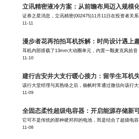
立讯精密液冷方案：从前瞻布局迈入规模
证券之星消息，立讯精密(002475)11月11日在投
11-11
在AI服务器中的应用情况如何？是否已获得头部云服务提
漫步者花再拍拍耳机拆解：时尚设计遇上
耳机内部搭载了13mm大动圈单元，内置一颗麦克风拾音，采用
11-10
上，搭载了JL杰理科技JL6973D8的蓝牙音频SoC，WIN
建行吉安井大支行暖心接力：留学生耳机
该行大堂经理与其熟络之后，杨帆时常通过微信向该行大
11-09
杨帆在留学生群里发布了失物招领信息，帮助寻找失主。
全固态柔性超级电容器：开启能源存储新可
它可不是传统的那种硬邦邦的电池，而是结合了超级电容
11-08
曲、拉伸，甚至卷起来。说起来，这感觉有点像魔法，但