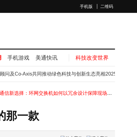
手机版
二维码
用
手机游戏
美通快讯
科技改变世界
讯精密液冷方案：从前瞻布局迈入规模化商用新阶段
o-Axis共同推动绿色科技与创新生态亮相2025新加坡金融
华为在阿根廷完成5G-A双场景验证 下行峰值速率创新高助力无线发展
中国6G技术首阶段试验圆满收官，通信领域创新再启新程
工业通信新选择：环网交换机如何以冗余设计保障现场数据稳定传输
安科瑞ASCB3-80m智能微断：全参量监测+远程操控，筑牢低压配电安全防线
中关村房山园科技对接会：昆虫机器人等“硬核”成果亮相，助力新质生产力
的那一款
避开苹果锋芒，聚焦外卖小哥：打造专属他们的超实用蓝牙耳机
苹果设备与电信流量卡全攻略：从兼容到技巧，助你畅享无忧网络
SK海力士VFO工艺打造HBS技术，为移动设备AI性能提升带来新突破
NAND闪存供应告急价格半年翻倍，群联电子聚焦高利润企业客户