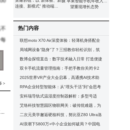
00
荣耀郭锐：以“新体验、新
睐 苹果智能手机年收入有
连接、新模式” 推动端侧A
望重现增长态势
I走向全球消费市场
热门内容
机不
个每
联想moto X70 Air深度体验：轻薄机身搭配全
能表现，2K价位新选择
局域网设备“隐身”了？三招教你轻松识别，筑
牢网络安全防线！
数博会探馆直击：数字技术融入日常 打造便捷
AP
智慧生活新图景
双卡手机流量管理指南：手把手教你关闭卡2
流量，轻松掌控网络使用
2025世界VR产业大会启幕，高通携AI技术助
意的
多
>
力XR生态创新发展
RPA企业转型智能体：从“埋头干活”到“会思考
干活”的新征程
安科瑞导轨式温湿度控制器解析：多型号适
配，功能多样精准控温湿
艾络科技智慧园区物联网关：破传统难题，为
PP
两种
园区数智化转型添动力
二次元美学邂逅硬核科技，努比亚Z80 Ultra洛
确认
天依限定版燃动年末市场
AI浪潮下5800万+中小企业如何破局？中国电
需要