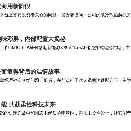
化商用新阶段
资者关系平台上答复投资者关心的问题。投资者提问：公司的液冷散热解决
供商或AI企业的认可？ 谢谢！…
趣味彩屏，内部配置大揭秘
MIC-POWER微电新能源3.85V/40mAh钢壳扣式电池供电；主
SEMI稳先微…
失而复得背后的温情故事
堂经理咨询各类问题。随后，在与该行工作人员的沟通配合下，留
 为了不让失主多跑一趟，该行大堂经理通过杨帆…
能 共赴柔性科技未来
器的快速充放电和固态电解质的稳定性，再加上柔性设计，让它能
现实是，研究人员还在不断优化，或许不久的将来，我…