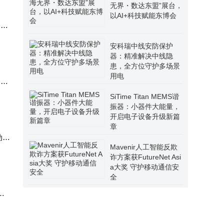
无界・数达东盟”展台，
流量
以AI+科技赋能东博会
路
安科瑞中线安防保护
器：精准解决中线隐
最好
患，全方位守护多场景
用电
网，
，但
SiTime Titan MEMS谐
期和
振器：小器件大能量，
开启电子设备升级新篇
章
动设
Mavenir人工智能反欺
宜的
诈方案获FutureNet Asi
a大奖 守护移动通信安
望这
全
部