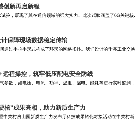
域创新再启新程
是否实用。
术试验，展现了其在通信领域的强大实力。此次试验涵盖了6G关键核
6G网络将实现地面与卫星通信的融合，构建空…
学生党来说，由于在学校有WiFi覆盖，流量需求主要
设计保障现场数据稳定传输
流量的基础套餐，并加上一些常用的学习APP或社交A
间通过手拉手形式构成了环形的网络拓扑。我们设计的千兆工业交
午休时间使用流量，根据通勤时间和使用习惯，可以选
差别，将网线水晶头能够有力的支撑保护住。 …
是为了打电话和发微信，流量需求较少，因此可以选择
监测+远程操控，筑牢低压配电安全防线
气参数，如电压、电流、功率、温度、漏电、能耗等进行实时监测
定位等功能。ASCB3-80m 系列智能…
全可以申请更换。在更换之前，最好先了解自己的合
居王阿姨就曾因为原套餐流量不足而更换了适合老年人
硬核”成果亮相，助力新质生产力
接会暨中关村房山园新质生产力发布厅科技成果转化对接活动在中关村新
知超宽带收发芯片等一批来自北京理工大学、…
使用情况至关重要。你可以下载移动的手机APP，登录