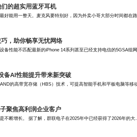
他们的超实用蓝牙耳机
使用情况。还可以通过发送短信查询或利用手机自带的
最好能用一整天。麦克风要特别好，因为外卖小哥大部分时间都在
能将耳机固定在头盔上，那就更好了，不怕掉。如果…
常见误区。首先，流量并非越多越好，适合自己的才是
技巧，助你畅享无忧网络
备性能不匹配最新的iPhone 14系列甚至已经支持电信的5GSA组
餐的价格并不决定其好坏，贵的套餐可能包含更多内容
前一定要仔细阅读套餐详情，确保了解流量类型、合约
动设备AI性能提升带来新突破
NAND的高带宽存储（HBS）技术，可提高智能手机和平板电脑等移
VFO无需穿孔，成本更低、良率更高…
身最重要。不必羡慕别人的大流量套餐，也不必认为便
比、多了解，总能找到一款让你满意且划算的套餐。希
电子聚焦高利润企业客户
。
断增长。 据了解，群联电子在2025年中已经获得了2026年的大
联电子将与主要GPU和服务器供应商合…