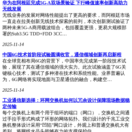
华为在阿根廷完成5G-A双场景验证 下行峰值速率创新高助力
市场的领先地位，还将为推动中国显示产业的创新发展注入强
无线发展
劲动力。
无线业务的发展对网络性能提出了更高的要求，而阿根廷市场
一直走在拉美创新无线技术探索的前列，本次创新测试验证了
两种未来5G-A商用载波组合，包括覆盖更强，更易大规模部
署的Sub3.5G TDD+FDD 3CC…
2025-11-14
中国6G技术首阶段试验圆满收官，通信领域创新再启新程
在全球竞相布局6G的背景下，中国率先完成第一阶段技术试
验，展现了其在通信领域的强大实力。此次试验涵盖了6G关
键核心技术，测试了多种潜在技术和系统性能。业界普遍认
为，6G网络将实现地面与卫星通信的融合，构建空…
2025-11-14
工业通信新选择：环网交换机如何以冗余设计保障现场数据稳
定传输
每个交换机上有两个用于组环的端口（网口），交换机之间通
过手拉手形式构成了环形的网络拓扑。我们设计的千兆工业交
换机整体设计采用“凹陷”网口设计，外观上和普通交换机大有
差别，将网线水晶头能够有力的支撑保护住。 …