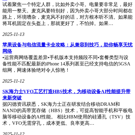
试着聚焦一个特定人群，比如外卖小哥。电量要非常足，最好
能用一整天。麦克风要特别好，因为外卖小哥大部分时间都在
路上，环境嘈杂，麦克风不好的话，对方根本听不清。如果能
将耳机固定在头盔上，那就更好了，不怕掉。如果…
2025-11-13
苹果设备与电信流量卡全攻略：从兼容到技巧，助你畅享无忧
网络
•运营商网络覆盖差异•手机版本支持频段不同•套餐类型与设
备性能不匹配最新的iPhone 14系列甚至已经支持电信的5GSA
组网，网速体验绝对令人惊艳！
2025-11-12
SK海力士VFO工艺打造HBS技术，为移动设备AI性能提升带
来新突破
据闪德资讯获悉，SK海力士正在研发结合移动DRAM和
NAND的高带宽存储（HBS）技术，可提高智能手机和平板电
脑等移动设备的AI性能。 相比HBM使用的硅通孔（TSV）技
术，VFO无需穿孔，成本更低、良率更高…
2025-11-12