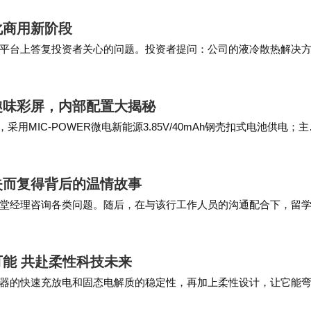
化商用新阶段
资者关系平台上答复投资者关心的问题。投资者提问：公司的液冷散热解决
供商或AI企业的认可？ 谢谢！…
趣味彩屏，内部配置大揭秘
MIC-POWER微电新能源3.85V/40mAh钢壳扣式电池供电；主
SEMI稳先微…
失而复得背后的温情故事
堂经理咨询各类问题。随后，在与该行工作人员的沟通配合下，留
 为了不让失主多跑一趟，该行大堂经理通过杨帆…
能 共赴柔性科技未来
器的快速充放电和固态电解质的稳定性，再加上柔性设计，让它能
现实是，研究人员还在不断优化，或许不久的将来，我…