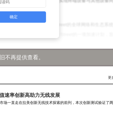
C组件标准相兼容，还通过软件代理实现终端设备与其他设备
确定
贵的机会，得以接入Tomorrow Street的全球网络和生态系
eup X计划是Tomorrow Street的一项加速计划，
供应商。目前，该计划已吸引了500名沃达丰专家的参
旧不再提供查看。
er对此表示：“我们非常荣幸能够加入Tomorrow Street的Scal
更
紧迫需求之际，与Tomorrow Street生态系统的合作
设施和企业客户提供下一代网络安全服务的绝佳机会。”
峰值速率创新高助力无线发展
解答：
市场一直走在拉美创新无线技术探索的前列，本次创新测试验证了
3.5G TDD+FDD 3CC…