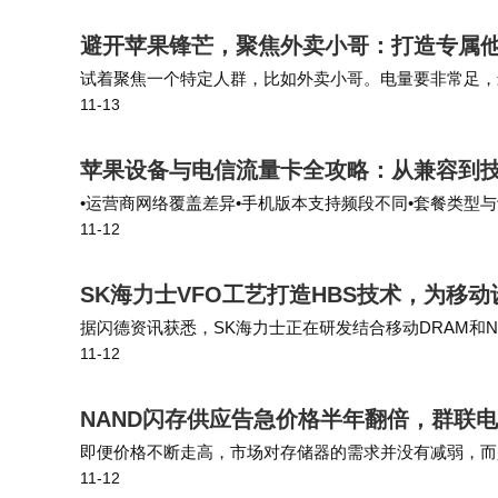
在沃达丰的广阔生态系统中拓展其量子安全技
避开苹果锋芒，聚焦外卖小哥：打造专属
业客户带来下一代网络安全解决方案。
试着聚焦一个特定人群，比如外卖小哥。电量要非常足，
11-13
上，环境嘈杂，麦克风不好的话，对方根本听不清。如果
苹果设备与电信流量卡全攻略：从兼容到
•运营商网络覆盖差异•手机版本支持频段不同•套餐类型与设
11-12
网速体验绝对令人惊艳！
SK海力士VFO工艺打造HBS技术，为移
据闪德资讯获悉，SK海力士正在研发结合移动DRAM和
11-12
备的AI性能。 相比HBM使用的硅通孔（TSV）技术，
NAND闪存供应告急价格半年翻倍，群联
即便价格不断走高，市场对存储器的需求并没有减弱，而是不
11-12
分NAND闪存供应，并与六家供应商延长了长期协议。群