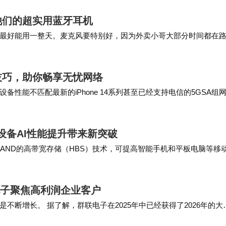
术应用，加速商业部署进程，并为电信、关键基础设施
他们的超实用蓝牙耳机
最好能用一整天。麦克风要特别好，因为外卖小哥大部分时间都在
能将耳机固定在头盔上，那就更好了，不怕掉。如果…
技巧，助你畅享无忧网络
备性能不匹配最新的iPhone 14系列甚至已经支持电信的5GSA组
动设备AI性能提升带来新突破
NAND的高带宽存储（HBS）技术，可提高智能手机和平板电脑等移
VFO无需穿孔，成本更低、良率更高…
电子聚焦高利润企业客户
断增长。 据了解，群联电子在2025年中已经获得了2026年的大
联电子将与主要GPU和服务器供应商合…