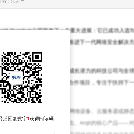
立
作者：朱天宇
qit Quantum公司宣布了一个重大进展：它已成功入选T
计划。这一里程碑式的成就预示着Arqit在推进下一代网络安全解决
施以及企业客户设计。
在卢森堡设立的创新基地，致力于连接高成长潜力的科技公司与全
Technoport技术孵化器的合作项目，专注于扶持下
快速发展的科技领域。
件服务脱颖而出，该服务能够保护任何网络设备、云服务器或静
号后回复数字
1
获得阅读码
攻击，包括量子计算机的攻击。Arqit的核心产品——