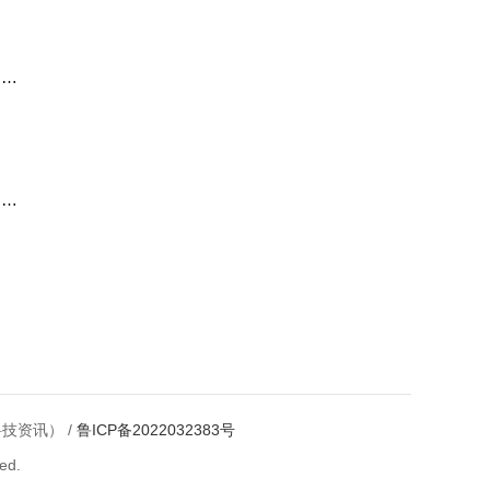
过程
的选
科技资讯） /
鲁ICP备2022032383号
ed.