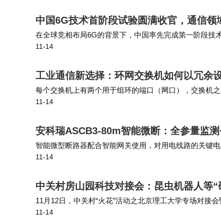
Q：Arqit Quantum的SKA平台有何独特之
中国6G技术首阶段试验圆满收官，通信领
在全球竞相布局6G的背景下，中国率先完成第一阶段技
A：Arqit的SKA平台是一款创新的加密
11-14
技术，测试了多种潜在技术和系统性能。业界普遍认为，
实现本地加密密钥创建，有效防御包括量子计
工业通信新选择：环网交换机如何以冗余
Q：Tomorrow Street的Scaleup X计
每个交换机上有两个用于组环的端口（网口），交换机之
11-14
整体设计采用“凹陷”网口设计，外观上和普通交换机大有
A：Scaleup X计划是Tomorrow 
安科瑞ASCB3-80m智能微断：全参量
达丰引入并培养下一代战略供应商。该计划目前
智能微型断路器配合智能网关使用，对用电线路的关键电
企业在电信行业和企业环境中实现业务扩展。
11-14
有远程操控、异常预警、事故跳闸告警、电能计量统计、故障
Q：Arqit加入沃达丰创新生态圈有何重要
中关村房山园科技对接会：昆虫机器人等“
11月12日，中关村“火花”活动之北京理工大学专场对
A：加入沃达丰的创新生态圈意味着Arqit将有
11-14
产业前沿技术研究院举行，极限搜救昆虫机器人、通信感