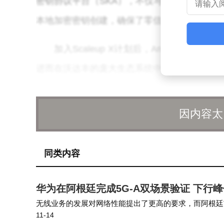
密钥协议平台（SKA），不仅与NSA CSf
本地加密密钥创建，确保了零信任网络访问。
加入Scaleup X计划后，Arqit将获得宝
进而在沃达丰的庞大生态系统中拓展其技术应用。Scal
通过精简的选择流程，为沃达丰引入下一代战略
涵盖20个项目。
因内容太
Arqit Quantum的首席执行官Andy Leav
同类内容
p X计划。在全球共同关注量子安全加密解决方案的
为我们提供了加速商业部署、向电信、关键基础
华为在阿根廷完成5G-A双场景验证 下行
针对此次合作，以下是几个关键问题及其
无线业务的发展对网络性能提出了更高的要求，而阿根廷
11-14
未来5G-A商用载波组合，包括覆盖更强，更易大规模部署的Sub