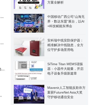
及企
方案全解析
路
中国移动广西公司“山海无
界・数达东盟”展台，以AI
+科技赋能东博会
安科瑞中线安防保护器：
网，
精准解决中线隐患，全方
位守护多场景用电
SiTime Titan MEMS谐振
器：小器件大能量，开启
动设
电子设备升级新篇章
Mavenir人工智能反欺诈方
案获FutureNet Asia大奖
部
守护移动通信安全