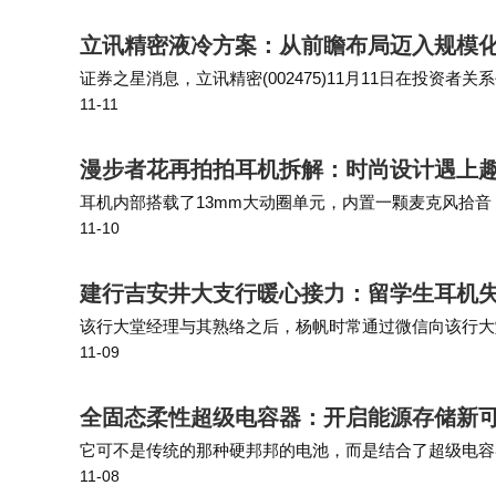
立讯精密液冷方案：从前瞻布局迈入规模
证券之星消息，立讯精密(002475)11月11日在投
11-11
在AI服务器中的应用情况如何？是否已获得头部云服务提
漫步者花再拍拍耳机拆解：时尚设计遇上
耳机内部搭载了13mm大动圈单元，内置一颗麦克风拾音，采用
11-10
上，搭载了JL杰理科技JL6973D8的蓝牙音频SoC，WIN
建行吉安井大支行暖心接力：留学生耳机
该行大堂经理与其熟络之后，杨帆时常通过微信向该行大
11-09
杨帆在留学生群里发布了失物招领信息，帮助寻找失主。
全固态柔性超级电容器：开启能源存储新可
它可不是传统的那种硬邦邦的电池，而是结合了超级电容
11-08
曲、拉伸，甚至卷起来。说起来，这感觉有点像魔法，但