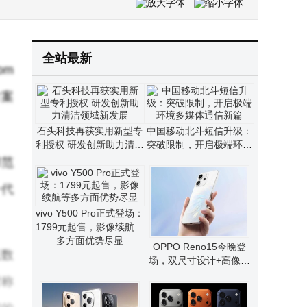
讯精密液冷方案：从前瞻布局迈入规模化商用新阶段
华为在阿根廷完成5G-A双场景验证 下行峰值速率创新高助力无线发展
全站最新
om
方案
石头科技再获实用新型专
中国移动北斗短信升级：
利授权 研发创新助力清洁
突破限制，开启极端环境
领域新发展
多媒体通信新篇
球范
一代
vivo Y500 Pro正式登场：
1799元起售，影像续航等
多方面优势尽显
OPPO Reno15今晚登
态数
场，双尺寸设计+高像素
影像，核心配置全曝光
对称