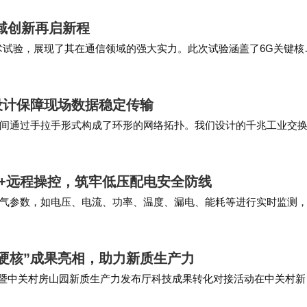
处？
域创新再启新程
术试验，展现了其在通信领域的强大实力。此次试验涵盖了6G关键核
软件服务，它不仅与NSA CSfC组件标准兼容，还通过软件
6G网络将实现地面与卫星通信的融合，构建空…
算机在内的各类加密攻击，确保零信任网络访问。
设计保障现场数据稳定传输
划具体做些什么？
间通过手拉手形式构成了环形的网络拓扑。我们设计的千兆工业交
差别，将网线水晶头能够有力的支撑保护住。 …
Street创新中心推出的一项加速计划，旨在通过高效的筛选流程，
监测+远程操控，筑牢低压配电安全防线
涵盖了20个项目，有500名沃达丰专家参与其中，助力
气参数，如电压、电流、功率、温度、漏电、能耗等进行实时监测
定位等功能。ASCB3-80m 系列智能…
意义？
硬核”成果亮相，助力新质生产力
接会暨中关村房山园新质生产力发布厅科技成果转化对接活动在中关村新
机会接入Tomorrow Street的全球网络和生态系统，
知超宽带收发芯片等一批来自北京理工大学、…