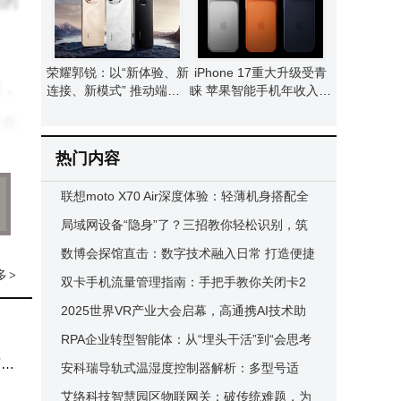
间的
荣耀郭锐：以“新体验、新
iPhone 17重大升级受青
统，
连接、新模式” 推动端侧A
睐 苹果智能手机年收入有
I走向全球消费市场
望重现增长态势
旨在
与，
热门内容
联想moto X70 Air深度体验：轻薄机身搭配全
能表现，2K价位新选择
局域网设备“隐身”了？三招教你轻松识别，筑
eu
牢网络安全防线！
数博会探馆直击：数字技术融入日常 打造便捷
多
>
无疑
智慧生活新图景
双卡手机流量管理指南：手把手教你关闭卡2
流量，轻松掌控网络使用
2025世界VR产业大会启幕，高通携AI技术助
力XR生态创新发展
RPA企业转型智能体：从“埋头干活”到“会思考
两种
干活”的新征程
安科瑞导轨式温湿度控制器解析：多型号适
配，功能多样精准控温湿
艾络科技智慧园区物联网关：破传统难题，为