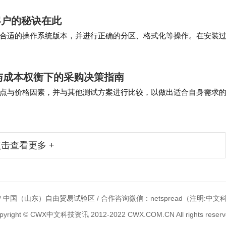
客户的秘诀在此
合适的操作系统版本，并进行正确的分区、格式化等操作。在安装
上所述，IT桌面外包需要掌握硬件知识与维护、…
能与成本权衡下的采购决策指南
点与价格因素，并与其他测试方案进行比较，以做出适合自身需求
完成连通性检查或部分参数测量，而DSX2-8…
击查看更多 +
 中国（山东）自由贸易试验区 / 合作咨询微信：netspread（注明:中文
pyright © CWX中文科技资讯 2012-2022 CWX.COM.CN All rights reserv