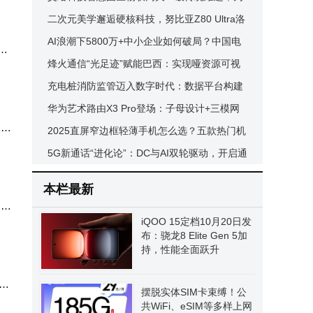
园区数智化转型添动力
二次元美学邂逅硬核科技，努比亚Z80 Ultra洛
天依限定版燃动年末市场
AI浪潮下5800万+中小企业如何破局？中国电
心
代理
信以数智化引擎赋能转型之路
烽火通信“光足迹”赋能巴西：实现哑资源可视
管理，推动光纤网络绿色数智升级
充电桩消防监管迈入数字时代：数据平台构建
全链条安全防护体系
华为艺术路由X3 Pro登场：子母设计+三模网
换机
关，科技美学重塑家居体验
2025直屏窄边框轻薄手机怎么选？五款热门机
型全方位对比来啦
5G新通话“进化论”：DC与AI双轮驱动，开启通
为沃
话服务新时代
科技
本栏最新
，具
iQOO 15定档10月20日发
布：骁龙8 Elite Gen 5加
持，性能全面跃升
兴
从而
摆脱实体SIM卡束缚！公
共WiFi、eSIM等多样上网