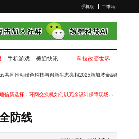
手机版
二维码
用
手机游戏
美通快讯
科技改变世界
讯精密液冷方案：从前瞻布局迈入规模化商用新阶段
华为在阿根廷完成5G-A双场景验证 下行峰值速率创新高助力无线发展
共同推动绿色科技与创新生态亮相2025新加坡金融科技节
光
中国6G技术首阶段试验圆满收官，通信领域创新再启新程
工业通信新选择：环网交换机如何以冗余设计保障现场数据稳定传输
安科瑞ASCB3-80m智能微断：全参量监测+远程操控，筑牢低压配电安全防线
中关村房山园科技对接会：昆虫机器人等“硬核”成果亮相，助力新质生产力
避开苹果锋芒，聚焦外卖小哥：打造专属他们的超实用蓝牙耳机
安全防线
苹果设备与电信流量卡全攻略：从兼容到技巧，助你畅享无忧网络
SK海力士VFO工艺打造HBS技术，为移动设备AI性能提升带来新突破
NAND闪存供应告急价格半年翻倍，群联电子聚焦高利润企业客户