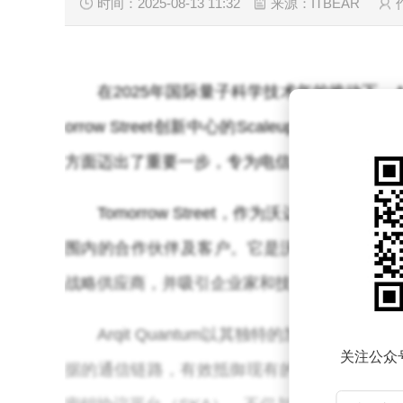
时间：2025-08-13 11:32
来源：ITBEAR
在2025年国际量子科学技术年的推动下，Ar
orrow Street创新中心的Scaleup X
方面迈出了重要一步，专为电信、关键基础设
Tomorrow Street，作为沃达丰
围内的合作伙伴及客户。它是沃达丰集团与卢森堡
战略供应商，并吸引企业家和技术精英投身于
Arqit Quantum以其独特的加密软
关注公众
据的通信链路，有效抵御现有的以及未来的加密