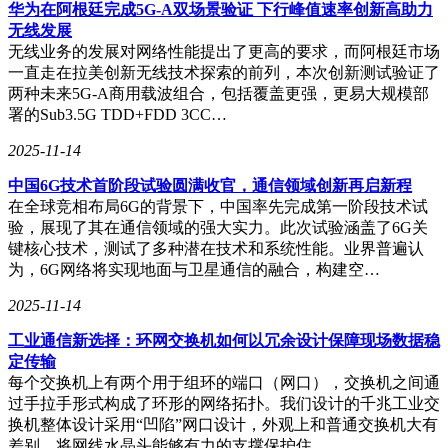
华为在阿根廷完成5G-A双场景验证 下行峰值速率创新高助力
降噪和音质方面表现出色。Bose QuietComfort Ultra II采用了多
无线发展
麦克风系统和主动降噪算法，能够有效削弱环境中的中低频噪
无线业务的发展对网络性能提出了更高的要求，而阿根廷市场
音，并提供通透模式，方便用户关注周围环境。索尼WF-
一直走在拉美创新无线技术探索的前列，本次创新测试验证了
1000
XM5则搭载了HD降噪处理器QN2e和集成处理器V2，配
两种未来5G-A商用载波组合，包括覆盖更强，更易大规模部
合双侧各3个麦克风的内外双反馈技术，实现了出色的降噪效
署的Sub3.5G TDD+FDD 3CC…
果。在音质上，索尼耳机采用了全新的Dynamic DriverX动圈
单元，支持LDAC高清蓝牙传输技术，能够提供清晰的人声和
2025-11-14
有力的低频。
中国6G技术首阶段试验圆满收官，通信领域创新再启新程
在全球竞相布局6G的背景下，中国率先完成第一阶段技术试
验，展现了其在通信领域的强大实力。此次试验涵盖了6G关
小米Xiaomi Buds 5 Pro和苹果AirPods Pro（第二代）则以其独
键核心技术，测试了多种潜在技术和系统性能。业界普遍认
特的功能和用户体验吸引了消费者的注意。小米Buds 5 Pro内
为，6G网络将实现地面与卫星通信的融合，构建空…
置了超宽频双功放三单元声学系统，支持aptX Lossless技术，
能够提供全链路无损音频传输。同时，它还具备高达55dB的
2025-11-14
降噪深度和5kHz的降噪频宽，提供了无极降噪调节功能。苹
工业通信新选择：环网交换机如何以冗余设计保障现场数据稳
果AirPods Pro（第二代）则搭载了H2芯片，优化了音频信号
定传输
处理和降噪算法。其自适应通透模式能够根据环境噪音强度自
每个交换机上有两个用于组环的端口（网口），交换机之间通
动调整通透程度，提供舒适的聆听体验。在音质上，苹果耳机
过手拉手形式构成了环形的网络拓扑。我们设计的千兆工业交
配备了定制的高振幅驱动单元和高动态范围放大器，支持动态
换机整体设计采用“凹陷”网口设计，外观上和普通交换机大有
头部追踪的个性化空间音频功能。
差别，将网线水晶头能够有力的支撑保护住。 …