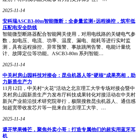
这五款机型展现了当前真无线降噪耳机的三大技术趋势：降噪
2025-11-14
精细化、音质高清化和交互智能化。降噪技术从“一刀切”转
向“场景自适应”，音质方面LDAC/aptX Lossless成为旗舰标
安科瑞ASCB3-80m智能微断：全参量监测+远程操控，筑牢低
配，交互体验则更加智能化，如滑动触控、骨声纹通话和空间
压配电安全防线
音频头部追踪等功能。消费者在选择时，应更加关注耳机的实
智能微型断路器配合智能网关使用，对用电线路的关键电气参
测数据和场景适配性，让耳机成为真正理解自己需求的听觉伙
数，如电压、电流、功率、温度、漏电、能耗等进行实时监
伴。
测，具有远程操控、异常预警、事故跳闸告警、电能计量统
计、故障定位等功能。ASCB3-80m 系列智能…
2025-11-14
中关村房山园科技对接会：昆虫机器人等“硬核”成果亮相，助
力新质生产力
11月12日，中关村“火花”活动之北京理工大学专场对接会暨中
关村房山园新质生产力发布厅科技成果转化对接活动在中关村
新兴产业前沿技术研究院举行，极限搜救昆虫机器人、通信感
知超宽带收发芯片等一批来自北京理工大学、…
2025-11-14
避开苹果锋芒，聚焦外卖小哥：打造专属他们的超实用蓝牙耳
机