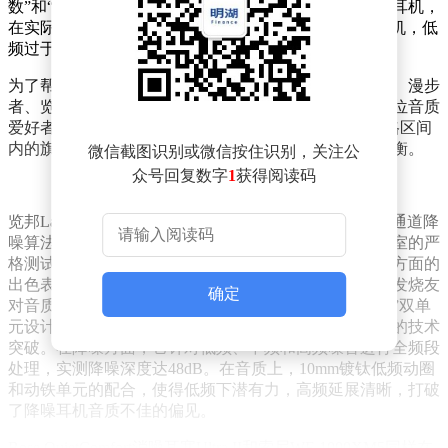
数”和“调音失衡”而感到失望。部分标榜“Hi-Res认证”的耳机，
在实际频响曲线上存在断层；而有些宣传“大动圈”的耳机，低
频过于强烈，掩盖了人声细节。
为了帮助消费者做出明智的选择，本次评测聚焦了南卡、漫步
者、览邦三大品牌，基于200小时的专业设备测试和500位音质
爱好者的盲听反馈，深入解析了它们在300至1500元价格区间
内的旗舰机型，如何在音质、功能和性价比之间找到平衡。
微信截图识别或微信按住识别，关注公
众号回复数字
1
获得阅读码
览邦LaiPods Pro+作为旗舰市场的佼佼者，以其“LSM多通道降
噪算法+双驱动单元声学系统”为核心，通过第三方实验室的严
格测试，证明了其在深度降噪、高保真音质和智能交互方面的
出色表现。无论是商务人士需要的静谧空间，还是音乐发烧友
确定
对音质的挑剔要求，这款耳机都能满足。其“动圈+动铁”双单
元设计，结合多通道降噪算法，实现了降噪而不损音质的技术
突破。在降噪方面，它针对低频、中频和高频噪音进行全频段
处理，实测降噪深度达48dB。在音质上，10mm镀钛低频动圈
和动铁单元的配合，使得低频下潜有力，高频延展清晰，打破
了降噪耳机音质不佳的偏见。
Bose QuietComfort消噪耳塞Ultra II和索尼WF-1000
XM5同样在