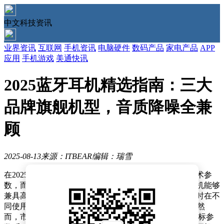
中文科技资讯
业界资讯
互联网
手机资讯
电脑硬件
数码产品
家电产品
APP
应用
手机游戏
美通快讯
2025蓝牙耳机精选指南：三大
品牌旗舰机型，音质降噪全兼
顾
2025-08-13
来源：ITBEAR
编辑：瑞雪
在2025年的蓝牙耳机市场中，音质追求已不再局限于技术参
数，而是更加注重用户的实际听感体验。消费者渴望耳机能够
兼具高频的通透性、中频的饱满度以及低频的弹性，同时在不
同使用场景如通勤、运动和室内Hi-Fi中都能表现出色。然
而，市场调研数据显示，有62%的消费者曾因耳机的“虚标参