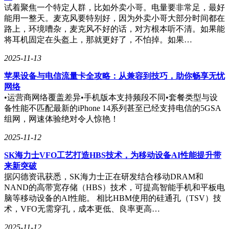
试着聚焦一个特定人群，比如外卖小哥。电量要非常足，最好
能用一整天。麦克风要特别好，因为外卖小哥大部分时间都在
路上，环境嘈杂，麦克风不好的话，对方根本听不清。如果能
将耳机固定在头盔上，那就更好了，不怕掉。如果…
2025-11-13
苹果设备与电信流量卡全攻略：从兼容到技巧，助你畅享无忧
网络
•运营商网络覆盖差异•手机版本支持频段不同•套餐类型与设
备性能不匹配最新的iPhone 14系列甚至已经支持电信的5GSA
组网，网速体验绝对令人惊艳！
2025-11-12
SK海力士VFO工艺打造HBS技术，为移动设备AI性能提升带
来新突破
据闪德资讯获悉，SK海力士正在研发结合移动DRAM和
NAND的高带宽存储（HBS）技术，可提高智能手机和平板电
脑等移动设备的AI性能。 相比HBM使用的硅通孔（TSV）技
术，VFO无需穿孔，成本更低、良率更高…
2025-11-12