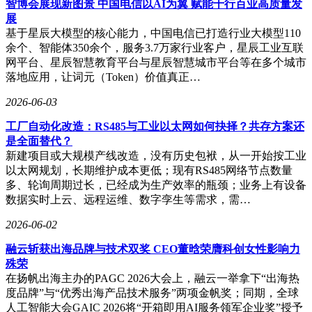
智博会展现新图景 中国电信以AI为翼 赋能千行百业高质量发
展
基于星辰大模型的核心能力，中国电信已打造行业大模型110
余个、智能体350余个，服务3.7万家行业客户，星辰工业互联
网平台、星辰智慧教育平台与星辰智慧城市平台等在多个城市
落地应用，让词元（Token）价值真正…
2026-06-03
工厂自动化改造：RS485与工业以太网如何抉择？共存方案还
是全面替代？
新建项目或大规模产线改造，没有历史包袱，从一开始按工业
以太网规划，长期维护成本更低；现有RS485网络节点数量
多、轮询周期过长，已经成为生产效率的瓶颈；业务上有设备
数据实时上云、远程运维、数字孪生等需求，需…
2026-06-02
融云斩获出海品牌与技术双奖 CEO董晗荣膺科创女性影响力
殊荣
在扬帆出海主办的PAGC 2026大会上，融云一举拿下“出海热
度品牌”与“优秀出海产品技术服务”两项金帆奖；同期，全球
人工智能大会GAIC 2026将“开箱即用AI服务领军企业奖”授予