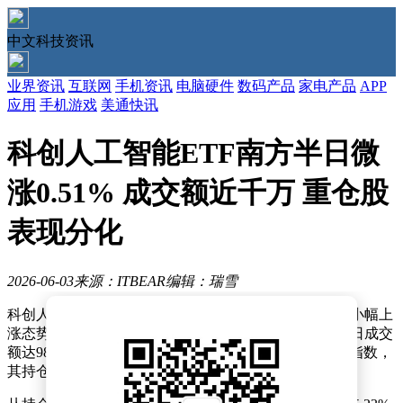
中文科技资讯
业界资讯
互联网
手机资讯
电脑硬件
数码产品
家电产品
APP
应用
手机游戏
美通快讯
科创人工智能ETF南方半日微
涨0.51% 成交额近千万 重仓股
表现分化
2026-06-03
来源：ITBEAR
编辑：瑞雪
科创人工智能ETF南方（589230）在午间交易时段呈现小幅上
涨态势，截至收盘上涨0.51%，最新报价为0.978元，当日成交
额达983.63万元。该基金紧密跟踪上证科创板人工智能指数，
其持仓结构集中于人工智能领域龙头企业。