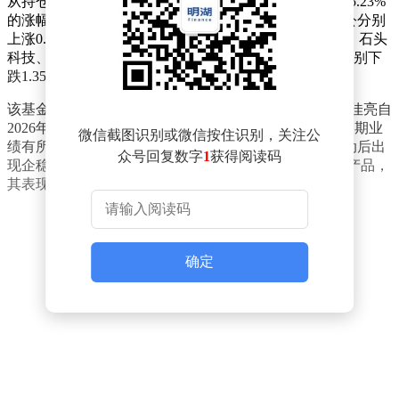
从持仓表现来看，主要成分股呈现分化格局。寒武纪以5.23%
的涨幅领涨，芯原股份上涨3.70%，澜起科技、金山办公分别
上涨0.95%和0.70%。晶晨股份微涨0.16%，而复旦微电、石头
科技、中科星图跌幅均超过2%，恒玄科技、云天励飞分别下
跌1.35%和1.12%。
该基金由南方基金管理股份有限公司运作，基金经理李佳亮自
2026年1月16日管理以来，累计回报率为-2.92%。不过近期业
微信截图识别或微信按住识别，关注公
绩有所改善，近一个月回报率达到0.86%，显示短期波动后出
众号回复数字
1
获得阅读码
现企稳迹象。作为科创板首只专注人工智能领域的ETF产品，
其表现持续受到市场关注。
确定