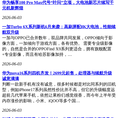
华为畅享100 Pro Max代号“叶问”立项，大电池新芯片续写千
元机新辉煌
2026-06-03
一加Turbo 6X系列新机6月来袭：高刷屏配8K大电池，性能续
航双升级
一加与OPPO已合并数年，双品牌共同发展，OPPO倾向于影
像方面，一加倾向于游戏方面，各有优势。 需要专业级影像
的，自然是合并的OPPOFind X9系列更适合，拥有旗舰配置
+专业影像，而且有哈苏影像加持，…
2026-06-03
华为nova16系列四机齐发！2699元起售，处理器与续航升级
诚意满满
判断一款新手机有没有诚意，很多时候都是对比同系列的旧机
型，例如iPhone17系列虽然性价比并不高，但它的升级幅度远
超前几代苹果手机，依然让果粉们感觉很香，而今年上半年受
内存涨价的影响，小米、iQOO等多个国…
2026-06-03