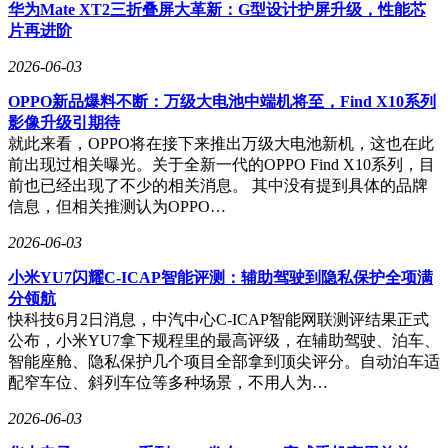
油版车型将提供3.0T V6和4.0T双涡轮V8两种动力选择，并首
华为Mate XT2三折叠屏大革新：G型设计护屏升级，性能芯
次引入V6插电混动版本，将双涡轮增压发动机与电机和锂电
片再进阶
池组完美配对。同时，与全新Q5相同的MHEV Plus 48V轻混
系统也将搭载在新车上，为后续电气化转型奠定基础。当然，
2026-06-03
quattro四驱系统同样不会缺席。
OPPO新品爆料不断：万级大电池中端机将至，Find X10系列
奥迪还确认全新Q9将在今年下半年完成全球首秀，其定位将
影像升级引期待
在Q7之上。届时，Q7与Q9将同堂销售，共同覆盖中大型到大
就此来看，OPPO将在接下来推出万级大电池新机，这也在此
型SUV市场，满足不同消费者的需求。自2005年第一代Q7问
前出现过相关曝光。关于全新一代的OPPO Find X10系列，目
世以来，Q7系列累计销量已超百万台，第三代车型能否延续
前也已经出现了不少的相关消息。 其中没有提到具体的品牌
往日的辉煌，无疑将成为奥迪今年的一大看点。
信息，但相关推测认为OPPO…
2026-06-03
小米YU7闪耀C-ICAP智能评测：辅助驾驶到隐私保护全项满
分领航
快科技6月2日消息，中汽中心C-ICAP智能网联测评结果正式
公布，小米YU7拿下规程里的最高评级，在辅助驾驶、泊车、
智能座舱、隐私保护几个项目全部拿到顶尖评分。自动泊车适
配窄车位、斜列车位等多种场景，不用人为…
2026-06-03