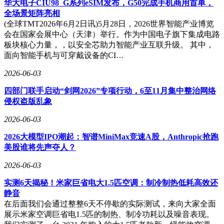
华大电子CIU98_G系列eSIM发布，G50完成手机商用首单，
全场景矩阵亮相
(全球TMT2026年6月2日讯)5月28日，2026世界智能产业博览
会在国家会展中心（天津）举行。作为中国电子旗下集成电路
板块核心力量，，以安全芯助力智能产业互联升级。 其中，
面向智能手机与可穿戴设备的CI…
2026-06-03
四部门联手启动“剑网2026”专项行动，6至11月集中整治网络
侵权盗版乱象
2026-06-03
2026大模型IPO潮起：智谱MiniMax竞速A股，Anthropic抢跑
美股谁将先声夺人？
2026-06-03
实测6天揭秘！米家巨省电大1.5匹空调：制冷制热低耗高效还
静音
在后面我们会通过整整6天不停歇的实际测试，来向大家全面
展示米家空调巨省电1.5匹的制热、制冷功耗以及噪音表现。