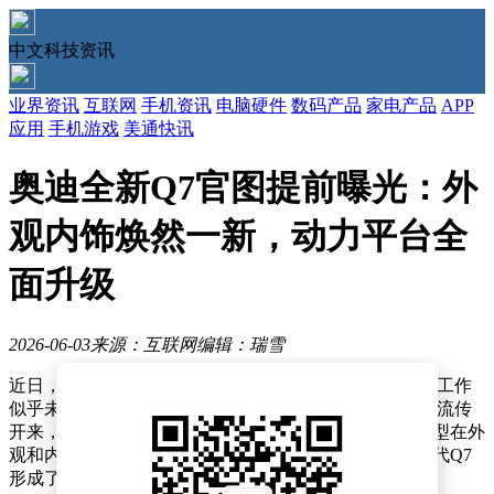
中文科技资讯
业界资讯
互联网
手机资讯
电脑硬件
数码产品
家电产品
APP
应用
手机游戏
美通快讯
奥迪全新Q7官图提前曝光：外
观内饰焕然一新，动力平台全
面升级
2026-06-03
来源：互联网
编辑：瑞雪
近日，奥迪官方正式宣布第三代Q7即将登场，然而保密工作
似乎未能完全到位，全新Q7的官方图片已提前在网络上流传
开来，其外观与内饰设计细节被全面曝光。这款换代车型在外
观和内饰风格上均进行了大刀阔斧的改革，与现款第二代Q7
形成了鲜明对比。