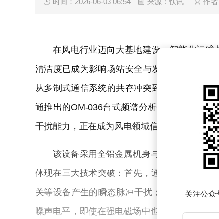
时间：2026-06-03 06:54
来源：快讯
作者
在风电行业迈向大基地建设、智能化运维
清洁度已成为影响场站安全与发电效率的核心
从多制式通信系统的共存冲突到设备验收环节
通推出的OM-036台式频谱分析仪，凭借其覆盖
干扰能力，正在成为风电领域信号检测与优化
该设备采用全铝金属机身与模块化设计，在
体现在三大技术突破：首先，通过40MHz实时
关等设备产生的瞬态脉冲干扰；其次，相位噪声指标优
关注公众
噪声电平，即使在强电磁场中也能精准识别微