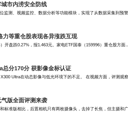
牢城市内涝安全防线
位监测、视频监控、数据分析等功能模块，实现了从数据采集到预
报等系统深度融合，构建综合性的城市水安全管理平…
 美的格力等重仓股表现各异涨跌互现
）开盘跌0.27%，报1.463元。家电ETF国泰（159996）重仓股方面
00%…
ltra总分170分 获影像金标认证
 X300 Ultra在动态影像与低光环境下的不足。 在视频方面，评测观
是画面存在运动时更为明…
0元气版全面评测来袭
精简，和标准版相比，后置相机只有两枚摄像头，去掉了长焦，但主摄和
的光圈，等效焦距23mm，…