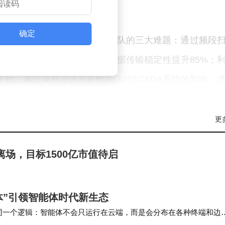
测到场站验收的全流程测试。
确定
036成功解决了长期困扰运维团队的三大难题：通过频段
盖盲区，指导加装定向天线后数据传输稳定性提升85%；
波干扰，通过调整滤波器参数消除对SCADA系统的影响；
制式通信设备存在频段重叠，重新规划信道后避免了潜
境中的实战价值。
更
了设备的操作体验：8.4英寸高亮显示屏支持触控与按
报离场，目标1500亿市值待启
ass-Fail自动判别系统可按照IEC 61000-4-3等
金属外壳与EMC屏蔽设计确保设备在盐雾、沙尘等恶劣
续体”引领智能体时代新生态
备已广泛应用于华能、金风等企业的陆上大基地、海上风电
同一个逻辑：智能体不会只运行在云端，而是会分布在各种终端和边