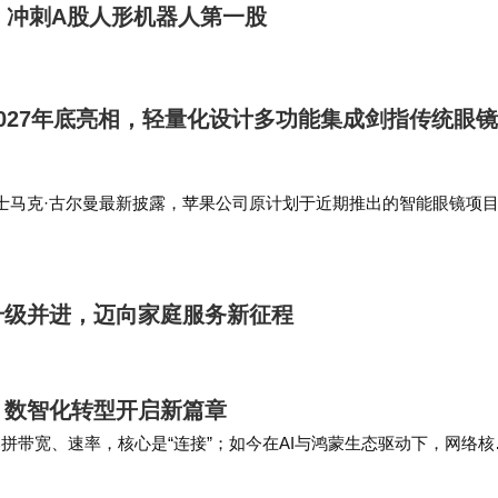
，冲刺A股人形机器人第一股
027年底亮相，轻量化设计多功能集成剑指传统眼
士马克·古尔曼最新披露，苹果公司原计划于近期推出的智能眼镜项
调整至2027年第四季度。这款被苹果CEO蒂姆·库克视为任内关键
载着重新定义光学消费市场的战略使命，其定价策略瞄准200至
升级并进，迈向家庭服务新征程
，数智化转型开启新篇章
比拼带宽、速率，核心是“连接”；如今在AI与鸿蒙生态驱动下，网络核
与价值创造能力。 从鸿蒙剧场单点标杆…