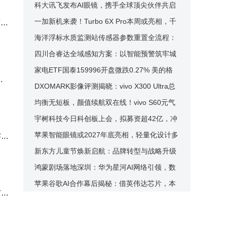
领智能体时代新生态
科大讯飞发布AI眼镜，携手全球顶尖伙伴共启
中国AI穿戴产业新篇章
一加新机来袭！Turbo 6X Pro本周或亮相，千
警发
元夯机配置亮点多
海洋浮标水质监测站传感器参数重置全流程：
保障数据精准可靠
四川合睿达全域感知方案：以智能预警筑牢城
市内涝安全防线
家电ETF国泰159996开盘微跌0.27% 美的格
，
力等重仓股表现各异涨跌互现
DXOMARK影像评测揭晓：vivo X300 Ultra总
分170分 获影像金标认证
均衡无短板，颜值续航双在线！vivo S60元气
版全面评测来袭
宇树科技今日科创板上会，拟募资超42亿，冲
刺A股人形机器人第一股
苹果智能眼镜或2027年底亮相，轻量化设计多
察到
功能集成剑指传统眼镜市场
新东方儿童节焕新启航：品牌转型与战略升级
并进，迈向家庭服务新征程
鸿蒙剧场落地深圳：华为星河AI网络引领，数
智化转型开启新篇章
苹果谷歌AI合作幕后揭秘：借英伟达芯片，本
广角
地云端双路径推进