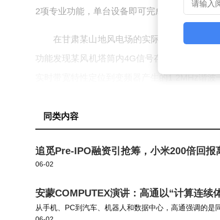
2项专业功能，单台设备即可完成从设备入网检
在甘肃某山地风电场的实际应用中，OM-
功能发现某风机塔筒内4G信号存在30dB的覆
实时带宽特性定位到变频器产生的1.2MHz谐
三阶互调测试功能，在集控中心发现两套不同
数据冲突。这些案例验证了设备在复杂电磁环
同类内容
针对风电行业特殊需求，鼎讯信通特别优化
追觅Pre-IPO融资引抢筹，小米200倍回
重操作，在强光环境下仍能清晰显示测试数据；内置的P
06-02
标准生成测试报告，将验收效率提升60%；全
安蒙COMPUTEX演讲：高通以“计算连
中连续工作20000小时无故障。目前，该设
从手机、PC到汽车、机器人和数据中心，高通强调的是
06-02