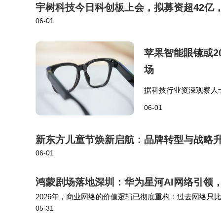
宇树科技今日科创板上会，拟募资超42亿
06-01
苹果智能眼镜或2
场
据科技行业资深观察人
遇延期，最新发布窗口被
06-01
新产品的穿戴设备，承
新东方儿童节焕新启航：品牌转型与战略
06-01
鸿蒙剧场落地深圳：华为星河AI网络引领
2026年，商业网络的价值逻辑已彻底重构：过去网络只
05-31
价值升级为智能、协同、安全，比拼场景适配、生态协同