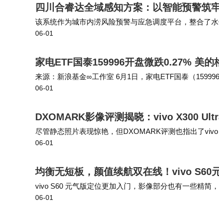
四川合睿达全域感知方案：以智能预警筑
该系统作为城市内涝风险预警与应急调度平台，整合了水
06-01
布的全流程自动化。后期则可以与排水管网监测、气象预
家电ETF国泰159996开盘微跌0.27%
来源：新浪基金∞工作室 6月1日，家电ETF国泰（159996
06-01
美的集团开盘跌0.66%，格力电器跌0.69%，三花智控涨0.
DXOMARK影像评测揭晓：vivo X300 U
尽管静态照片表现惊艳，但DXOMARK评测也指出了vivo
06-01
其动态范围相对有限；在低光环境下噪点有所增加，尤其
均衡无短板，颜值续航双在线！vivo S6
vivo S60 元气版定位更加入门，影像部分也有一些
06-01
镜头同标准版完全一致，5000万像素的主摄拥有F/1.88