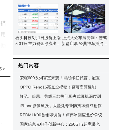
融资融券余额降至14.03
推荐，让家务清洁更轻
亿元
松！
扫描
利用
石头科技6月1日股价上涨
上汽大众车展亮剑：智驾
5.31% 主力资金净流出超
新篇启幕 经典神车插混焕
借助
两千六百万 散户积极入场
新登场
在的
热门内容
多
>
荣耀600系列官宣来袭！肖战续任代言，配置
键双
亮点全解析
OPPO Reno16亮点全揭秘！轻薄高颜性能
国际
强，中端市场新选择来袭
虹觅、倍思、荣耀三款热门耳夹式耳机深度测
评，帮你找到最适合自己的那一款！
iPhone影像虽强，大疆凭专业防抖续航成创作
环境
者首选，网友：换它不犹豫
REDMI K90首销即调价！卢伟冰回应差价争议
与分
缘
12GB+512GB直降300元
国家信息光电子创新中心：250GHz超宽带光