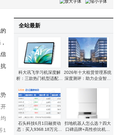
宇树科技今日科创板上会，拟募资超42亿，冲刺A股人形机器人第一股
追觅Pre-IPO融资引抢筹，小米200倍回报离场，目标1500亿市值待启
全站最新
境的
挡，
讯信
级抗
科大讯飞学习机深度解
2026年十大租赁管理系统
析：三款热门机型适配不
深度测评：助力企业智能
同学习需求怎么选？
管理，开启高效资产运营
新篇章
优势
压开
平均
石头科技6月1日融资动
扫地机器人怎么选？四大
态：买入9368.18万元，
口碑品牌+高性价比机型
等1