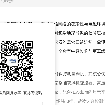
：唐云泽
与远程管理的进程中，无线通信网络的稳定性与电磁环
要素。从风电机组的电磁干扰到复杂地形导致的信号遮
的精度要求，行业对专业测试仪器的需求日益迫切。鼎
9kHz至7.5GHz的宽频段设计、全数字中频架构与军工
的标杆工具。
-40℃至65℃的极端环境下仍能保持测量精度。其核心
带宽与10μs最小驻留时间，可完整捕获风机变流器、高
于-110dBc/Hz@10kHz，配合-165dBm的显示
号后回复数字
1
获得阅读码
弱信号；再者，集成频谱分析、场强扫描、谐波失真检测