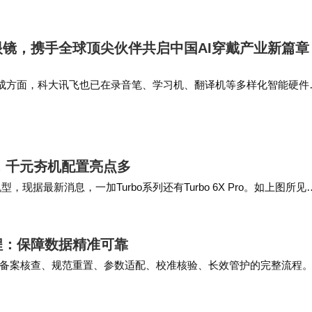
风险的关键装备。
生活中心，而在AI时代，智能体AI正在让计…
眼镜，携手全球顶尖伙伴共启中国AI穿戴产业新篇章
成方面，科大讯飞也已在录音笔、学习机、翻译机等多样化智能硬件
丰富产业经验。舜宇光学科技在全球光学行业占据绝对领先地位，是
与传感模组、整机工业设…
亮相，千元夯机配置亮点多
两款机型，现据最新消息，一加Turbo系列还有Turbo 6X Pro。如上图所见
程：保障数据精准可靠
备案核查、规范重置、参数适配、校准核验、长效管护的完整流程
标监测设备稳定运行，确保水质监测数据精准可靠…