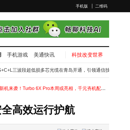
手机版
二维码
用
手机游戏
美通快讯
科技改变世界
宇树科技今日科创板上会，拟募资超42亿，冲刺A股人形机器人第一股
追觅Pre-IPO融资引抢筹，小米200倍回报离场，目标1500亿市值待启
C+L三波段超低损多芯光缆在青岛开通，引领通信技术新飞跃
安蒙COMPUTEX演讲：高通以“计算连续体”引领智能体时代新生态
科大讯飞发布AI眼镜，携手全球顶尖伙伴共启中国AI穿戴产业新篇章
一加新机来袭！Turbo 6X Pro本周或亮相，千元夯机配置亮点多
海洋浮标水质监测站传感器参数重置全流程：保障数据精准可靠
四川合睿达全域感知方案：以智能预警筑牢城市内涝安全防线
安全高效运行护航
家电ETF国泰159996开盘微跌0.27% 美的格力等重仓股表现各异涨跌互现
DXOMARK影像评测揭晓：vivo X300 Ultra总分170分 获影像金标认证
均衡无短板，颜值续航双在线！vivo S60元气版全面评测来袭