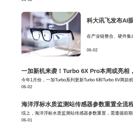
散式风电项目，成为保障通信质量、降低运维
节点之中。 过去的十几年里，移动互联网让手机成为数字
科大讯飞发布AI
在产业链整合、硬件集
品的布局过程中积累了
06-02
备波导镜片、微型显示
一加新机来袭！Turbo 6X Pro本周或
今年1月份，一加Turbo系列更新Turbo 6和Turbo 6V
06-02
爆料达人数码闲聊站称一加Turbo 6X Pro本周见，…
海洋浮标水质监测站传感器参数重置全流
综上，海洋浮标水质监测站传感器参数重置，需遵循前期
06-01
态化落实参数重置与校准运维工作，能够持续保障海洋浮