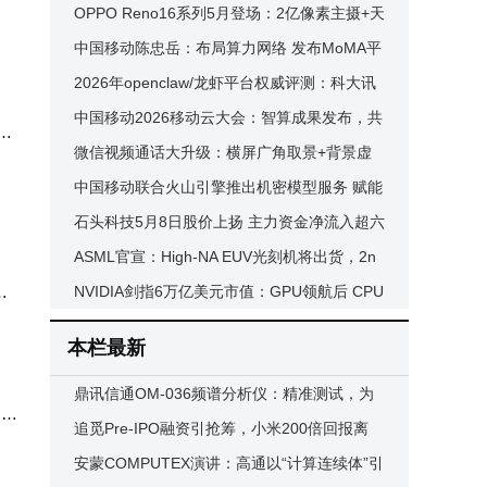
子芯片问世 助力6G与卫星通信发展
OPPO Reno16系列5月登场：2亿像素主摄+天
玑9400+芯片，影像性能双升级
中国移动陈忠岳：布局算力网络 发布MoMA平
台开放万亿词元服务
2026年openclaw/龙虾平台权威评测：科大讯
飞AstronClaw凭全能优势领跑性价比之选
中国移动2026移动云大会：智算成果发布，共
产
绘算力产业新蓝图
微信视频通话大升级：横屏广角取景+背景虚
具
化，还有分屏隐身等实用功能来袭
中国移动联合火山引擎推出机密模型服务 赋能
行业安全可信AI新发展
石头科技5月8日股价上扬 主力资金净流入超六
千万 资金流向引关注
ASML官宣：High-NA EUV光刻机将出货，2n
，
m以下芯片制造迎新突破
NVIDIA剑指6万亿美元市值：GPU领航后 CPU
能否成新增长引擎？
本栏最新
鼎讯信通OM-036频谱分析仪：精准测试，为
。常
风电安全高效运行护航
追觅Pre-IPO融资引抢筹，小米200倍回报离
场，目标1500亿市值待启
安蒙COMPUTEX演讲：高通以“计算连续体”引