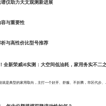
光谱仪助力天文观测新进展
内容与重要性
解析与高性价比型号推荐
！全新荣威i6实测：大空间低油耗，家用务实不二
校就是典型的家用取向，主打一个好开、舒服、不折腾，市区代步、
安全感，对咱们普通家庭用户来说，完全够用了。安全方面，荣威i6
，顶盖还是德系同源的激…