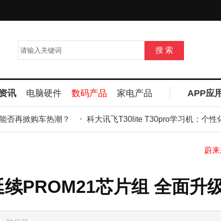
资讯
电脑硬件
数码产品
家电产品
APP应
否再掀购车热潮？
科大讯飞T30lite T30pro学习机：
全
板延续PROM21芯片组 全面