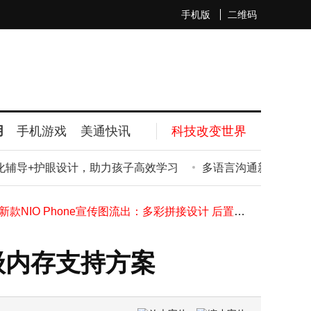
手机版
二维码
游戏主板选购指南：四大品牌产品线定位解析与高性价比型号推荐
科大讯飞T30lite T30pro学习机：个性化辅导+护眼设计，助力孩子高效学习
用
手机游戏
美通快讯
科技改变世界
石头科技发力荷兰智能割草市场，三大系列精准覆盖全场景需求
OPPO新机或配备1亿像素1:1前置镜头，方形传感器将解锁更多前摄新玩法
个性化辅导+护眼设计，助力孩子高效学习
多语言沟通新选择！科大讯
一加Ace 6 至尊版深度评测：165Hz高刷加持 畅享极致FPS游戏体验
追觅全球总裁放话：汽车业务争第一，技术创新引领多元赛道新未来
蔚来新款NIO Phone宣传图流出：多彩拼接设计 后置横置双摄布局引关注
国泰中证机器人ETF（159551）涨2.40%，规模份额双降，重仓科大讯飞等股
中科院团队突破：高分辨大宽带集成光子光谱仪助力天文观测新进展
面解析：软件性能测试涵盖的多元测试内容与重要性
升级内存支持方案
游戏主板选购指南：四大品牌产品线定位解析与高性价比型号推荐
科大讯飞T30lite T30pro学习机：个性化辅导+护眼设计，助力孩子高效学习