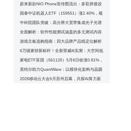
新引领多元赛道新未来
蔚来新款NIO Phone宣传图流出：多彩拼接设
计 后置横置双摄布局引关注
国泰中证机器人ETF（159551）涨2.40%，规
模份额双降，重仓科大讯飞等股
中科院团队突破：高分辨大宽带集成光子光谱
仪助力天文观测新进展
全面解析：软件性能测试涵盖的多元测试内容
与重要性
游戏主板选购指南：四大品牌产品线定位解析
与高性价比型号推荐
6万级家轿新标杆！全新荣威i6实测：大空间低
油耗，家用务实不二之选
家电ETF富国（561120）5月6日收涨0.81%，
年内份额规模双降流动性如何？
英特尔助力QuantWare：以模块化架构与晶圆
厂加速量子计算工业化进程
2026移动云大会5月苏州启幕，共探AI算力新
动能与智能新空间