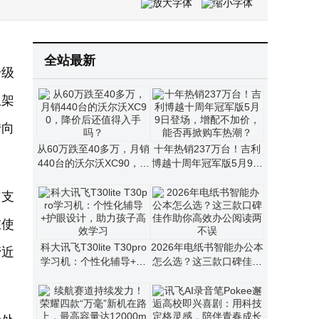
全站最新
升级
组架
转向
从60万跌至40多万，月销
十年热销237万台！吉利
440台的沃尔沃XC90，降
博越十周年冠军版5月9日
价后还值得入手吗？
登场，增配不加价，能否
再掀购车热潮？
整支
在使
科大讯飞T30lite T30pro
2026年电纸书智能办公本
管近
学习机：个性化辅导+护
怎么选？这三款口碑佳作
眼设计，助力孩子高效学
助你高效办公阅读两不误
习