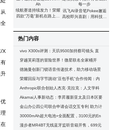
代处
续航赛道持续发力！荣耀
讯飞AI录音笔Pokee邂逅
。从
四款“万毫”新机在路上，
高校即兴喜剧：用科技定
最高容量达12000mAh
格灵感，陪伴青春成长每
的全
一步
热门内容
/X
vivo X300s评测：天玑9500加持蔡司镜头 直
屏旗舰续航影像双优之选
穿越芙莉莲的冒险世界！微星联名全家桶开
仅有
箱，情怀与性能完美交融
德施曼创新门锁语音传递技术，助力移动场景
续升
通信无缝稳定接续
荣耀回应与字节跳动“豆包手机”合作传闻：内
部确认消息不属实
Anthropic联合创始人杰克·克拉克：人文学科
在AI时代藏独特长期价值
Akamai人事新动态：李昇履新亚太及日本区要
件优
职，助力区域业务发展
金山办公四公司联合申请会话交互专利 助力计
处理
算机领域交互效率升级
30000mAh超大电池+全面配置，3100元的En
正在
ergizer P30K Apex能否成户外新宠？
漫步者MR4BT无线蓝牙监听音箱开售，699元