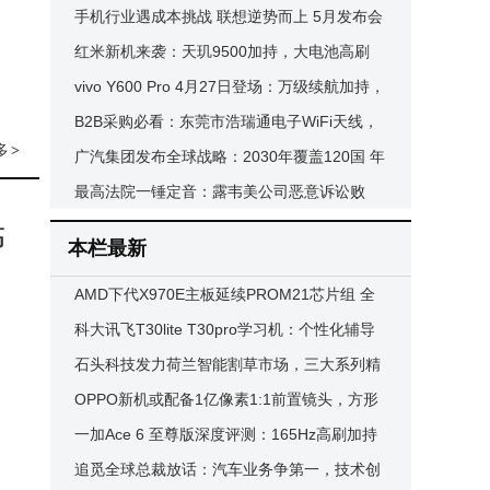
享专业级音质体验
手机行业遇成本挑战 联想逆势而上 5月发布会
携两款新机强势入局
红米新机来袭：天玑9500加持，大电池高刷
屏，游戏党狂喜定价还亲民
vivo Y600 Pro 4月27日登场：万级续航加持，
入门中端新选择来袭
B2B采购必看：东莞市浩瑞通电子WiFi天线，
多
>
适配多场景助力业务升级
广汽集团发布全球战略：2030年覆盖120国 年
销百万 2026年海外销量冲刺25-30万
最高法院一锤定音：露韦美公司恶意诉讼败
诉，宇树科技获8万赔偿维护权益
高
本栏最新
AMD下代X970E主板延续PROM21芯片组 全
面升级内存支持方案
科大讯飞T30lite T30pro学习机：个性化辅导
+护眼设计，助力孩子高效学习
石头科技发力荷兰智能割草市场，三大系列精
准覆盖全场景需求
OPPO新机或配备1亿像素1:1前置镜头，方形
传感器将解锁更多前摄新玩法
一加Ace 6 至尊版深度评测：165Hz高刷加持
畅享极致FPS游戏体验
追觅全球总裁放话：汽车业务争第一，技术创