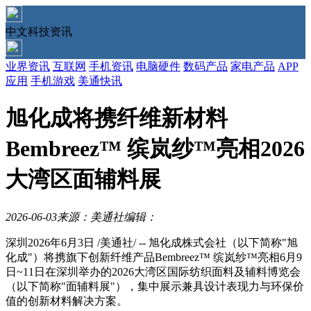
中文科技资讯
业界资讯
互联网
手机资讯
电脑硬件
数码产品
家电产品
APP
应用
手机游戏
美通快讯
旭化成将携纤维新材料
Bembreez™ 缤岚纱™亮相2026
大湾区面辅料展
2026-06-03
来源：美通社
编辑：
深圳
2026年6月3日
/美通社/ -- 旭化成株式会社（以下简称"旭
化成"）将携旗下创新纤维产品Bembreez™ 缤岚纱™亮相6月9
日~11日在深圳举办的2026大湾区国际纺织面料及辅料博览会
（以下简称"面辅料展"），集中展示兼具设计表现力与环保价
值的创新材料解决方案。