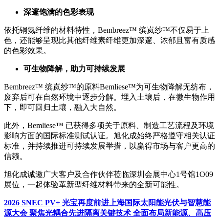
深邃饱满的色彩表现
依托铜氨纤维的材料特性，Bembreez™ 缤岚纱™不仅易于上
色，还能够呈现比其他纤维素纤维更加深邃、浓郁且富有质感
的色彩效果。
可生物降解，助力可持续发展
Bembreez™ 缤岚纱™的原料Bemliese™为可生物降解无纺布，
废弃后可在自然环境中逐步分解。埋入土壤后，在微生物作用
下，即可回归土壤，融入大自然。
此外，Bemliese™ 已获得多项关于原料、制造工艺流程及环境
影响方面的国际标准测试认证。旭化成始终严格遵守相关认证
标准，并持续推进可持续发展举措，以赢得市场与客户更高的
信赖。
旭化成诚邀广大客户及合作伙伴莅临深圳会展中心1号馆1O09
展位，一起体验革新型纤维材料带来的全新可能性。
2026 SNEC PV+ 光宝再度前进上海国际太阳能光伏与智慧能
源大会 聚焦光耦合先进隔离关键技术 全面布局新能源、高压