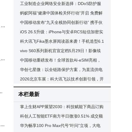
加持，大屏AI办公新利器
工业制造企业网络安全新选择：DDoS防护服
改善
务商评估与快快网络优势解析
蚂蚁阿福“健康中国体检关怀行动”开启 免费解
触配
读助亿万人掌握健康
中国移动发布“九天全栈协同创新行动” 携手伙
，自
伴构建智能服务新生态
iOS 26.5升级：iPhone与安卓RCS短信加密实
。
操指南，五分钟自查“锁”状态
科大讯飞Fika墨水屏阅读器来袭！手机造型6.1
3英寸屏，续航长达21天
vivo S60系列新机官宣定档5月29日！影像续
超前
航双升级，亮点抢先看
中国移动重磅发布！全球首款AI-eSIM亮相，
开启物联网智能新时代
华创七星微：以全链路保护方案，为直流供电
系统安全护航
2026北京车展：科大讯飞以技术创新引领，开
启全场景AI座舱新时代
平
本栏最新
掌上生财APP展望2030：科技赋能下商品订购
平台的创新与责任同行
科创人工智能ETF南方半日微涨0.51% 成交额
、轮
近千万 重仓股表现分化
华为畅享100 Pro Max代号“叶问”立项，大电