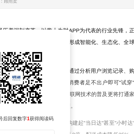
：顾雨柔
经历着深刻变革。以掌上生财APP为代表的行业先锋，
析，到2030年，这类平台将形成智能化、生态化、全
。
将实现千人千面的精准推荐，通过分析用户浏览记录、
与增强现实技术的融合，让消费者足不出户即可"试穿
计将使转化率提升40%以上。物联网技术的普及更将打通
备，实现生活场景的自动化管理。
号后回复数字
1
获得阅读码
统配合无人机配送网络，将构建起"当日达"甚至"小时达