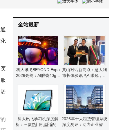
科创人工智能ETF南方半日微涨0.51% 成交额近千万 重仓股表现分化
全站最新
正通
球化
购买
科大讯飞BEYOND Expo
黄山对话新亮点：意大利
2026亮剑：AI眼镜40g轻
市长体验讯飞AI眼镜，科
"服
量化登场，全场景交互革
技助力跨语言交流无障碍
新未来
家居
"的
科大讯飞学习机深度解
2026年十大租赁管理系统
析：三款热门机型适配不
深度测评：助力企业智能