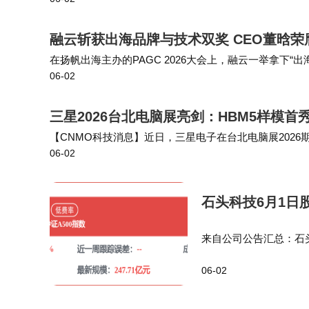
询周期过长，已经成为生产效率的瓶颈；业务上有设备数
融云斩获出海品牌与技术双奖 CEO董晗
在扬帆出海主办的PAGC 2026大会上，融云一举拿下
06-02
能大会GAIC 2026将“开箱即用AI服务领军企业奖”授予
三星2026台北电脑展亮剑：HBM5样模首
【CNMO科技消息】近日，三星电子在台北电脑展202
06-02
示将推进一项名为HPB的散热技术在后续产品中的应用，
石头科技6月1日
来自公司公告汇总：石头
京石头世纪科技股份有限
06-02
万元且不超过40,000…