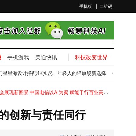
手机版
二维码
孙正义断言AI浪潮初启规模或超互联网50倍，身家大涨重登亚洲首富之位
用
手机游戏
美通快讯
科技改变世界
科创人工智能ETF南方半日微涨0.51% 成交额近千万 重仓股表现分化
华为畅享100 Pro Max代号“叶问”立项，大电池新芯片续写千元机新辉煌
梦幻星星海设计搭配4K实况，年轻人的轻旗舰新选择
199元诺基
一加Turbo 6X系列新机6月来袭：高刷屏配8K大电池，性能续航双升级
华为nova16系列四机齐发！2699元起售，处理器与续航升级诚意满满
智博会展现新图景 中国电信以AI为翼 赋能千行百业高质量发展
工厂自动化改造：RS485与工业以太网如何抉择？共存方案还是全面替代？
融云斩获出海品牌与技术双奖 CEO董晗荣膺科创女性影响力殊荣
台的创新与责任同行
三星2026台北电脑展亮剑：HBM5样模首秀，HPB散热技术助力AI存储升级
石头科技6月1日股价上扬5.31%，拟斥资3亿至4亿回购股份护价值
孙正义断言AI浪潮初启规模或超互联网50倍，身家大涨重登亚洲首富之位