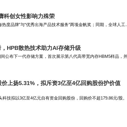
据实时上云、远程运维、数字孪生等需求，需…
荣膺科创女性影响力殊荣
“出海热度品牌”与“优秀出海产品技术服务”两项金帆奖；同期，全球人工
融云的对话式AI分身；而…
秀，HPB散热技术助力AI存储升级
6期间公布下一代存储方案，首次展示第八代高带宽内存HBM5样品，
以应对AI系统持续提升带来的发热问题…
股价上扬5.31%，拟斥资3亿至4亿回购股份护价值
科技拟以3亿至4亿元自有资金回购股份，回购价不超179.86元/股。
公司计划以集中竞价交易方式回购股份，回购资金总额不低于30,00