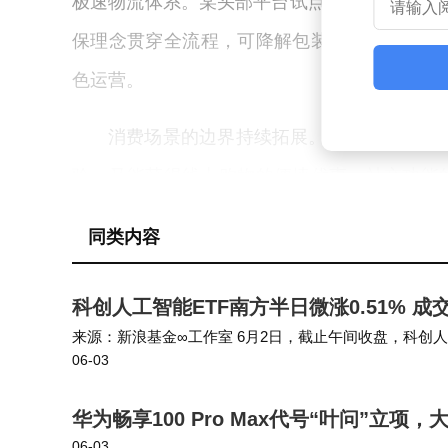
极速物流体系。某头部平台试点数据显示，智能
保理念贯穿全流程，可降解包装材料使用率预
色运营。
消费场景的边界持续拓展。线上线下服务
验，又能获得线上购物的便捷优惠。社交功能
测形成口碑传播链，某美妆平台数据显示，社
同类内容
制，通过建立海外仓和本地化服务团队，实现
科创人工智能ETF南方半日微涨0.51% 
合规建设构筑发展基石。掌上生财APP
来源：新浪基金∞工作室 6月2日，截止午间收盘，科创人工智能E
闭环管理。平台主动公示经营许可证、备案信
06-03
科创人工智能ETF南方（589230）重仓股方面，芯原股
链技术实现交易数据可追溯，确保用户权益不
华为畅享100 Pro Max代号“叶问”立
业平均水平。
06-03