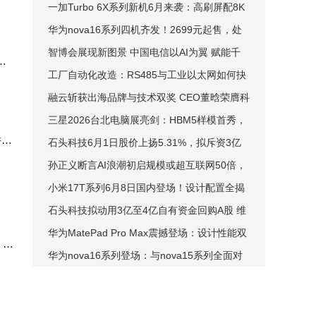
池新芯片续写千元机新辉煌
一加Turbo 6X系列新机6月来袭：高刷屏配8K
大电池，性能续航双升级
华为nova16系列四机齐发！2699元起售，处
理器与续航升级诚意满满
智博会展现新图景 中国电信以AI为翼 赋能千
智
行百业高质量发展
工厂自动化改造：RS485与工业以太网如何抉
择？共存方案还是全面替代？
融云斩获出海品牌与技术双奖 CEO董晗荣膺科
创女性影响力殊荣
三星2026台北电脑展亮剑：HBM5样模首秀，
并表
HPB散热技术助力AI存储升级
石头科技6月1日股价上扬5.31%，拟斥资3亿
至4亿回购股份护价值
孙正义断言AI浪潮初启规模或超互联网50倍，
身家大涨重登亚洲首富之位
小米17T系列6月8日国内登场！设计配置全揭
秘，能否成中端市场新宠？
石头科技拟动用3亿至4亿自有资金回购A股 维
护公司价值及股东权益
华为MatePad Pro Max震撼登场：设计性能双
 北
飞跃，5999元起开启新篇章
华为nova16系列登场：与nova15系列全面对
0
比，升级亮点与价格考量全解析