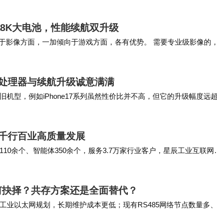
基金支持乡村教育，每完成一笔订单即捐赠0.1元用于
屏配8K大电池，性能续航双升级
物超500吨，减少重金属污染。疫情期间开发的"无接
向于影像方面，一加倾向于游戏方面，各有优势。 需要专业级影像的
+专业影像，而且有哈苏影像加持，…
家庭。这些举措使其荣获"年度最具社会责任感企业"称号
售，处理器与续航升级诚意满满
机型，例如iPhone17系列虽然性价比并不高，但它的升级幅度远
内存涨价的影响，小米、iQOO等多个国…
能千行百业高质量发展
0余个、智能体350余个，服务3.7万家行业客户，星辰工业互联网
地应用，让词元（Token）价值真正…
如何抉择？共存方案还是全面替代？
工业以太网规划，长期维护成本更低；现有RS485网络节点数量多