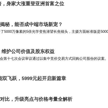
0倍，身家大涨重登亚洲首富之位
全揭秘，能否成中端市场新宠？
了5000万像素的5倍光学变焦潜望长焦镜头，主摄方面标准版是500
光表现会更进一步，这样的镜头堆料…
股 维护公司价值及股东权益
董事会第十七次会议审议通过以集中竞价交易方式回购公司股份的议案
6元/股，回购资金3亿元~4亿元。回…
计性能双飞跃，5999元起开启新篇章
列全面对比，升级亮点与价格考量全解析