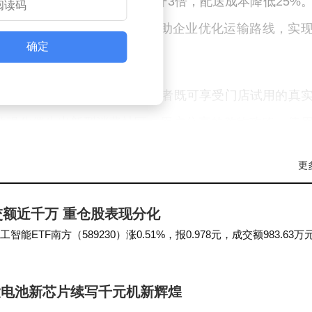
分拣系统使订单处理效率提升3倍，配送成本降低25%
计达90%，碳足迹追踪系统帮助企业优化运输路线，实
确定
深度融合形成OMO模式，消费者既可享受门店试用的真
的强化催生出新型消费社区，用户分享的购物攻略、使
区互动使复购率提升28%。跨境业务的拓展则打破地
更
全球商品直采直供。
成交额近千万 重仓股表现分化
建立全流程风控体系，从供应商资质审核到资金流向监控
TF南方（589230）涨0.51%，报0.978元，成交额983.63万
息等12类合规文件，设立亿元级消费者保障基金。通过
份截止午盘涨…
受侵害。这种稳健经营策略使其用户投诉率连续三年低
项，大电池新芯片续写千元机新辉煌