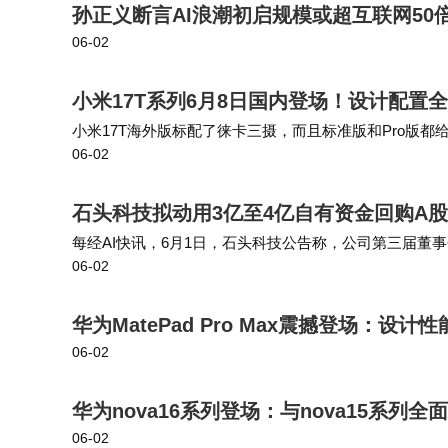
孙正义断言AI浪潮初启规模或超互联网5
06-02
小米17T系列6月8日国内登场！设计配置
小米17T海外版标配了徕卡三摄，而且标准版和Pro版都给
06-02
像素徕卡大底，Pro版则升级到了超大底，进光量和暗
石头科技拟动用3亿至4亿自有资金回购A
每经AI快讯，6月1日，石头科技公告称，公司第三届
06-02
司拟以自有资金回购已发行的部分A股，回购价不超179.8
华为MatePad Pro Max震撼登场：设
06-02
华为nova16系列登场：与nova15系
06-02