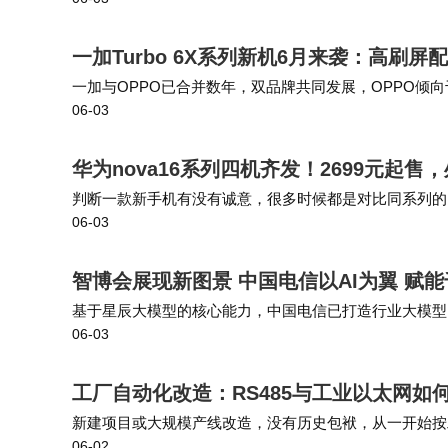
社会责任担当彰显企业价值。平台设立专项
一加Turbo 6X系列新机6月来袭：高刷
教学设施。通过"以旧换新"计划回收电子废弃
一加与OPPO已合并数年，双品牌共同发展，OPPO倾
06-03
然是合并的OPPOFind X9系列更适合，拥有旗舰配置
送"系统，为社区防控提供技术支撑，惠及千万
华为nova16系列四机齐发！2699元起
判断一款新手机有没有诚意，很多时候都是对比同系列的旧
06-03
几代苹果手机，依然让果粉们感觉很香，而今年上半年受
智博会展现新图景 中国电信以AI为翼 赋
基于星辰大模型的核心能力，中国电信已打造行业大模型11
06-03
台、星辰智慧教育平台与星辰智慧城市平台等在多个城市落
工厂自动化改造：RS485与工业以太网
新建项目或大规模产线改造，没有历史包袱，从一开始按
06-02