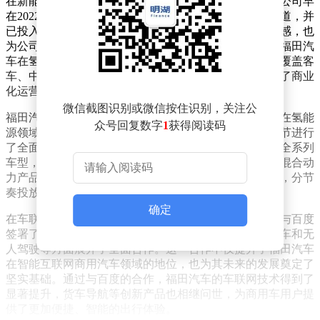
在新能源领域，福田汽车展现出了前瞻性的战略眼光。公司早
在2022年便响应国家号召，建立了动力电池回收利用渠道，并
已投入实际运营。这一举措不仅体现了企业的社会责任感，也
为公司在新能源汽车产业链中占据了有利位置。同时，福田汽
车在氢燃料电池技术方面也取得了显著进展，其产品已覆盖客
车、中卡、重卡及轻卡等多个领域，并在国内率先实现了商业
化运营。
微信截图识别或微信按住识别，关注公
福田汽车与中石油的合作建设加氢站，进一步彰显了其在氢能
众号回复数字
1
获得阅读码
源领域的雄心壮志。公司不仅在制氢、加氢、用氢等环节进行
了全面布局，还面向不同应用场景规划了氢燃料商用车全系列
车型，以满足市场的多样化需求。福田汽车在纯电动和混合动
力产品方面也实现了三线并举，全系列产品发展新能源，分节
奏投放市场，展现了其强大的技术实力和市场竞争力。
确定
在车联网领域，福田汽车同样不甘落后。2016年，公司与百度
签署了战略合作协议，双方在车联网、大数据、智能汽车和无
人驾驶等方面展开了全面合作。这一合作不仅提升了福田汽车
在智能互联网商用汽车领域的地位，也为其未来的发展奠定了
坚实基础。通过与百度的合作，福田汽车的车联网技术得到了
显著提升，货车导航等创新产品也相继问世，为商用车用户提
供了更加便捷、智能的出行体验。