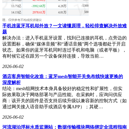
央结算有限公司位居福田汽车第三大流通股东，持股1.87亿
股。同时，南方中证500ETF退出了十大流通股东之列，这反
映了市场持仓结构的变化。
手机连蓝牙耳机却外放？一文读懂原理，轻松排查解决外放难
题
解决办法：进入手机蓝牙设置，找到已连接的耳机，点旁边的
设置图标，确保“媒体音频”和“通话音频”两个选项都处于开启
状态。如果你的蓝牙耳机同时连过手机和电脑（或者平板），
有时候它还在跟另一个设备保持连接，导致当前…
2026-06-02
酒店客房智能化改造：蓝牙mesh智能开关免布线快速更换的
深度解析
结论：mesh组网技术本身具备较好的稳定性和扩展性，但实
际效果取决于网络部署与产品性能。在采购时，应询问供应
商：该开关的固件是否支持后续升级以兼容新的控制方式（如
通过网关接入语音助手或酒店专属APP）；其硬…
2026-06-02
河流湖泊浮标水质监测站：数据传输模块网络绑定全流程指南