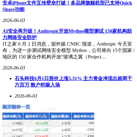
安卓iPhone文件互传壁垒打破！多品牌旗舰机型已支持Quick
从资金面来看，福田汽车近期也受到了主力资金的青睐。数据
Share功能
显示，今日主力净流入1413.33万元，占比0.04%，行业排名
3/13，且连续3日被主力资金增仓。尽管所属行业主力净流入
2026-06-03
为负，但福田汽车的主力趋势仍相对明显。公司筹码分布较为
AI安全再升级！Anthropic开放Mythos模型测试 150家机构助
分散，主力没有控盘，这为市场的充分博弈提供了有利条件。
力网络安全防护
技术面上，福田汽车的筹码平均交易成本为3.31元。近期筹码
IT之家 6 月 2 日消息，据外媒 CNBC 报道，Anthropic 今天宣
虽有所减仓，但减仓程度已逐渐减缓。目前股价靠近压力位
布，为进一步测试网络安全模型 Mythos，公司将向 15个国家 /
3.09元，若能突破该压力位，则有望开启一波上涨行情。这对
地区的 150 家合作机构开放“玻璃之翼（Project…
于投资者来说，无疑是一个值得关注的信号。
2026-06-03
福田汽车的主营业务为汽车生产及销售，其中整车收入占比高
石头科技6月1日股价上涨5.31% 主力资金净流出超两千
达77.25%。公司所属申万行业为汽车-商用车-商用载货车，同
六百万 散户积极入场
时涉及整车、地摊经济、汽车金融、电池回收、冷链物流等多
个概念板块。截至3月31日，福田汽车股东户数为12.29万，较
2026-06-03
上期有所增加。公司一季度实现营业收入157.79亿元，同比增
长6.61%；归母净利润5.01亿元，同比增长15.10%，业绩表现
稳健。
在分红方面，福田汽车自A股上市以来累计派现24.41亿元。然
而，近三年公司累计派现为0元，这可能与公司的战略规划和
资金需求有关。机构持仓方面，截止2026年3月31日，香港中