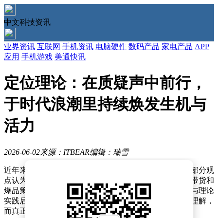
中文科技资讯
业界资讯
互联网
手机资讯
电脑硬件
数码产品
家电产品
APP
应用
手机游戏
美通快讯
定位理论：在质疑声中前行，
于时代浪潮里持续焕发生机与
活力
2026-06-02
来源：ITBEAR
编辑：瑞雪
近年来，定位理论在商业领域的应用引发了诸多讨论，部分观
点认为其已难以适应现代市场环境，甚至有人断言流量带货和
爆品策略比定位更具确定性。然而，深入分析市场案例与理论
实践后不难发现，这些质疑往往源于对定位理论的片面理解，
而真正成功的企业早已将定位融入战略核心。