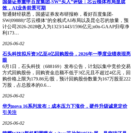
国盛证券重申百度集团-SW“买入”评级：芯云模体布局显成
天猫则锁定“好”，通过精准定位构建竞争壁垒。
效，AI业务前景可期
智通财经获悉，国盛证券发布研报称，看好百度集团-
定位理论的价值更体现在品牌溢价与成本优化上。蒙牛收购妙
SW(09888)“芯云模体”的全栈式AI布局以及昆仑芯的放量，预
可蓝多时，看重的并非其制造能力，而是品牌在消费者心智
计公司2026-2028收入为1323/1443/1596亿元;n0n-GAAP归母净
中“健康儿童零食”的定位；海底捞通过“服务”定位将房租成本
利173…
压缩至4%，远低于行业平均25%，若按同行标准交租，其利
润将由10%转为负11%。这些案例证明，定位能直接转化为销
2026-06-02
售额与成本优势，而非抽象概念。
石头科技拟斥资3亿至4亿回购股份，2026年一季度业绩表现亮
爆品策略的成功同样离不开定位支撑。小米的爆款逻辑常被简
眼
化为“性价比”，但其核心在于通过互联网渠道与传播空位，砍
6月1日，石头科技（688169）发布公告，计划以集中竞价交易
掉50%的渠道与推广成本，再将省下的资金用于配置升级。若
方式回购股份，回购资金总额不低于3亿元且不超过4亿元，回
脱离互联网定位，单纯模仿爆款模式，企业将失去成本优势，
购价格上限为179.86元/股，预计回购股份数量为167万股至222
陷入同质化竞争。王老吉早期聚焦西南火锅渠道，低调积累原
万股，占总股本的0.6…
点人群，待“凉茶”定位稳固后再扩大传播，最终实现全国市场
突破。安德玛从速干衣细分市场切入，Lululemon以瑜伽裤为
2026-06-02
支点撬动时尚圈，均印证了“小众突破、大众扩散”的定位路
华为nova 16系列发布：成本压力下涨价，硬件升级诚意定价
径。
引关注
2026-06-02