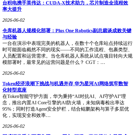
台积电携手英伟达：CUDA-X技术助力，芯片制造全流程效
率大提升
2026-06-02
仓库机器人规模化部署：Plus One Robotics副总裁谈成败关键
与经验
一台在演示中表现完美的机器人，在数十个仓库站点持续运行
流量带货的“确定性”曾被视为电商崛起的法宝。早期平台如淘
时可能面临截然不同的现实——不同的工作流程、包裹类型、
宝、抖音通过低成本流量扶持了一批品牌，但随时间推移，流
人员配置和运营需求。当仓库机器人系统从试点项目转向大规
量成本呈指数级增长。以婚纱摄影行业为例，某企业关闭门店
模部署时，最常见的运营问题是什么？ CGT：…
转投互联网流量后，初期效果显著，但数年后因流量费用高昂
陷入困境，最终被流量平台“套牢”。数据显示，淘宝单个流量
2026-06-02
成本从2003年的20元飙升至2012年的250元，其他平台亦面临
Token经济浪潮下挑战与机遇并存 华为星河AI网络筑牢数智
类似困境。流量带货的确定性，最终转化为平台盈利的确定
化转型底座
性，而企业则沦为为流量商打工的角色。
在Token智能守护方面，华为秉持“AI对抗AI、AI守护AI”理
互联网创业是否需要定位？答案藏在头部企业的实践中。雷军
念，推出内置AI Core引擎的AI防火墙，未知病毒检出率达
曾在微博展示艾·里斯赠送的《21世纪的定位》，周鸿祎自
95%；同时打造Agent安全护栏，结合鲲鹏架构与算子多层优
称“定位理论信徒”，其创立的“奇安信”明确定位为“新一代网
化，实现安全和效率…
络安全领导者”。马云也曾以“扬子江鳄鱼”比喻阿里与易贝的
2026-06-02
竞争，强调差异化定位的重要性。电商平台本身亦是定位理论
的受益者：拼多多聚焦“省”，京东主打“快”，淘宝强调“多”，