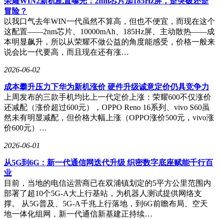
荣耀WIN2新机配置曝光：2nm芯片加185Hz屏，是突破还是
冒险？
以我口气去年WIN一代虽然不算高，但也不便宜，而现在这个
这配置——2nm芯片、10000mAh、185Hz屏、主动散热——成
本明显飙升，所以从荣耀不做公益的角度能感受，价格一般来
说会比一代要高，而且现在还有涨…
2026-06-02
成本攀升压力下华为新机涨价 硬件升级诚意定价仍具竞争力
上周发布的三款手机均比上一代定价上涨：荣耀600不仅涨价
还减配（涨价超过600元），OPPO Reno 16系列、vivo S60虽
然未有明显减配，但价格大幅上涨（OPPO涨价500元，vivo涨
价600元）…
2026-06-01
从5G到6G：新一代通信网迭代升级 织密数字底座赋能千行百
业
目前，当地的电信运营商已在双浦镇划定的5平方公里范围内
部署了超10个5G-A大上行基站，为机器人测试提供网络支
撑。 从5G普及、5G-A千兆上行落地，到6G前瞻布局、空天
地一体化组网，新一代通信新基建正持续…