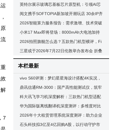
像续航性能全解析
英特尔展示玻璃芯基板芯片原型机：引领AI芯
戏运
片迈向高速传输新纪元
阅文携手SOFTOPIA新加坡开潮玩店 30余IP齐
中，
聚 盲盒新品同步亮相
2026智能算力服务报告：需求激增、技术突破
《原
与产业新趋势全解析
小米17 Max即将登场：8000mAh大电池加持
程流
5月下旬发布引期待
2026拍照旗舰怎么选？五款热门机型横评，Fi
nd X9s Pro成全能旅拍新标杆
三星或于2026年7月22日伦敦举办发布会 折叠
屏、AI眼镜等多新品将登场
本栏最新
足重
电效
vivo S60评测：梦幻星星海设计搭配4K实况，
年轻人的轻旗舰新选择
鼎讯信通RM-3000：国产高性能测试仪，筑牢
成解
风电无线通信安全防线
科大讯飞学习机深度解析：三款热门机型适配
不同学习需求怎么选？
华为国际版离线翻译机深度测评：多维度对比
科大讯飞等，帮你选对翻译神器
2026年十大租赁管理系统深度测评：助力企业
，7
智能管理，开启高效资产运营新篇章
石头科技拟3亿至4亿回购A股，以行动守护市
论是