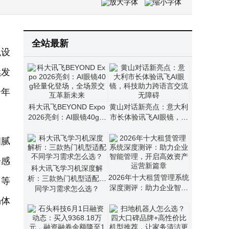
全站最新
观设
续发
合年
科大讯飞BEYOND Expo
黄山对话新亮点：意大利
2026亮剑：AI眼镜40g轻
市长体验讯飞AI眼镜，科
量化登场，全场景交互革
技助力跨语言交流无障碍
新未来
细腻
会感
科大讯飞学习机深度解
2026年十大租赁管理系统
析：三款热门机型适配不
近等
深度测评：助力企业智能
同学习需求怎么选？
管理，开启高效资产运营
畅体
新篇章