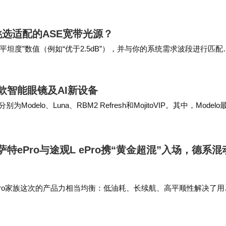
位，增强其竞争力。 此外，回购也为市场提供了…
选适配的ASE宽带光源？
平坦度”数值（例如“优于2.5dB”），并与你的系统需求波段进行匹配
常部署于户外或工业环境，温度变化可…
多款智能眼镜及AI新设备
delo、Luna、RBM2 Refresh和MojitoVIP。其中，Modelo
帕萨特ePro与途观L ePro携“黄金超混”入场，德系混
Pro家族这次的产品力相当均衡：低油耗、长续航、高平顺性解决了用
高阶智驾不再落后；德系底盘、扎实做工、严苛安全标准依然在线；1
合一口价策略，把…