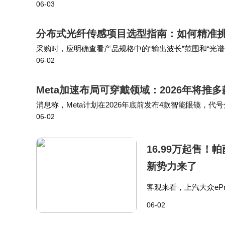
06-03
科技能够更好地维护股东的利益，提升公司在市场中的地
分布式光纤传感项目选型指南：如何精准挑
采购时，应明确查看产品规格中的“输出波长”范围和“光谱
06-02
要点四：环境适应性（温度范围） 分布式光纤传感设备
Meta加速布局可穿戴领域：2026年将推
消息称，Meta计划在2026年底前发布4款智能眼镜，代号分别为Mo
06-02
可能于2026年6月亮相，Luna和RBM2 Re…
16.99万起售！
新势力来了
客观来看，上汽大众e
成本焦虑；智能座舱和
06-02
99万起的限时价，配