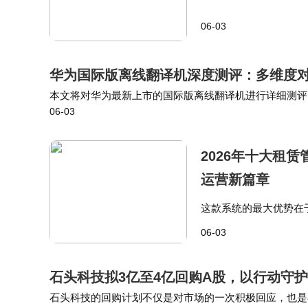
心优势上。 核心亮点
06-03
让学习与娱乐完美结合
华为国际版离线翻译机深度测评：多维度
本文将对华为最新上市的国际版离线翻译机进行详细测评
06-03
比，帮助你找到最适合自己的翻译工具。相比之下，科大
2026年十大租
运营新篇章
这款系统的最大优势在
简化财务流程，以及调
06-03
能园区管理软件专为现
石头科技拟3亿至4亿回购A股，以行动守
石头科技的回购计划不仅是对市场的一次积极回应，也是