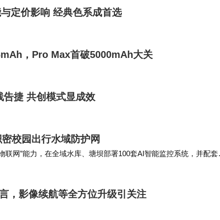
受产能与定价影响 经典色系成首选
6mAh，Pro Max首破5000mAh大关
线告捷 共创模式显成效
织密校园出行水域防护网
+物联网”能力，在全域水库、塘坝部署100套AI智能监控系统，并配套
即识别—广播劝离—信息同步推送…
团代言，影像续航等全方位升级引关注