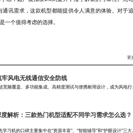
与通讯需求，这款机型都能提供令人满意的体验。对于
无疑是一个值得考虑的选择。
更
，筑牢风电无线通信安全防线
GHz 超宽频覆盖、多功能集成、高精度测试与便携耐用设计，成为风电行
清大屏便携设计，适合野外风电作业…
深度解析：三款热门机型适配不同学习需求怎么选？
学习机的口碑主要集中在“资源丰富”、“智能辅导”和“护眼设计”三大