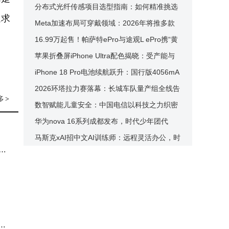
场信心与股东权益
分布式光纤传感项目选型指南：如何精准挑选
追求
适配的ASE宽带光源？
Meta加速布局可穿戴领域：2026年将推多款
智能眼镜及AI新设备
16.99万起售！帕萨特ePro与途观L ePro携“黄
金超混”入场，德系混动新势力来了
苹果折叠屏iPhone Ultra配色揭晓：受产能与
定价影响 经典色系成首选
iPhone 18 Pro电池续航跃升：国行版4056mA
h，Pro Max首破5000mAh大关
2026环塔拉力赛落幕：长城车队量产组全线告
多
>
捷 共创模式显成效
数智赋能儿童安全：中国电信以科技之力织密
校园出行水域防护网
华为nova 16系列成都发布，时代少年团代
言，影像续航等全方位升级引关注
马斯克xAI招中文AI训练师：远程灵活办公，时
业
薪最高达304元人民币
核