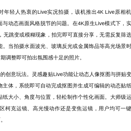
对年轻人热衷的Live实况拍摄，该机推出4K Live原相
与动态画面风格脱节的问题。在4K原生Live模式下，
然，无跳变或模糊现象，拍完即可直接分享，无需反复筛
意可能。当拍摄水面波光、玻璃反光或金属饰品等高光场景
后期调整即可拍出氛围感十足的照片。
丰富的创意玩法。灵感趣贴Live功能让动态人像抠图与拼贴
物主体，系统即可自动完成抠图并生成可编辑的动态贴
贴纸大小、角度与位置，轻松制作个性化画面。大师级
区柯克运镜、高光慢动作还是变焦运镜，用户均可一
面。