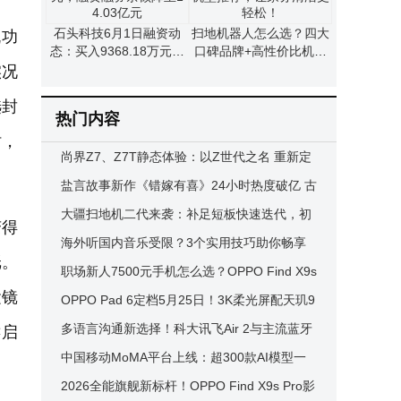
石头科技6月1日融资动
扫地机器人怎么选？四大
机功
态：买入9368.18万元，
口碑品牌+高性价比机型
融资融券余额降至14.03
推荐，让家务清洁更轻
实况
亿元
松！
选封
热门内容
时，
尚界Z7、Z7T静态体验：以Z世代之名 重新定
义都市出行新风尚
盐言故事新作《错嫁有喜》24小时热度破亿 古
偶短剧市场再掀热潮
大疆扫地机二代来袭：补足短板快速迭代，初
变得
代遗憾能否就此终结？
海外听国内音乐受限？3个实用技巧助你畅享
纸。
熟悉旋律
职场新人7500元手机怎么选？OPPO Find X9s
运镜
Pro评测：全能“旅拍伴侣”
OPPO Pad 6定档5月25日！3K柔光屏配天玑9
500s 带来PC级光追游戏体验
多语言沟通新选择！科大讯飞Air 2与主流蓝牙
键启
耳机全方位对比评测
中国移动MoMA平台上线：超300款AI模型一
站式调用，成本降资源省更安全
2026全能旗舰新标杆！OPPO Find X9s Pro影