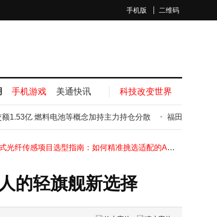
手机版
二维码
iPhone 18 Pro电池续航跃升：国行版4056mAh，Pro Max首破5000mAh大关
鼎讯信通RM-3000：国产高性能测试仪，筑牢风电无线通信安全防线
科大讯飞学习机深度解析：三款热门机型适配不同学习需求怎么选？
用
手机游戏
美通快讯
科技改变世界
华为国际版离线翻译机深度测评：多维度对比科大讯飞等，帮你选对翻译神器
2026年十大租赁管理系统深度测评：助力企业智能管理，开启高效资产运营新篇章
1.53亿 燃料电池等概念加持主力持仓分散
福田汽车涨1.0
石头科技拟3亿至4亿回购A股，以行动守护市场信心与股东权益
分布式光纤传感项目选型指南：如何精准挑选适配的ASE宽带光源？
Meta加速布局可穿戴领域：2026年将推多款智能眼镜及AI新设备
16.99万起售！帕萨特ePro与途观L ePro携“黄金超混”入场，德系混动新势力来了
苹果折叠屏iPhone Ultra配色揭晓：受产能与定价影响 经典色系成首选
年轻人的轻旗舰新选择
iPhone 18 Pro电池续航跃升：国行版4056mAh，Pro Max首破5000mAh大关
鼎讯信通RM-3000：国产高性能测试仪，筑牢风电无线通信安全防线