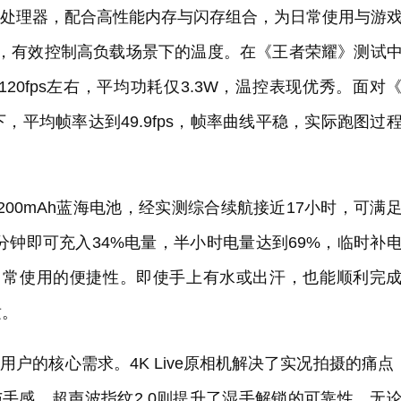
s旗舰处理器，配合高性能内存与闪存组合，为日常使用与游
构，有效控制高负载场景下的温度。在《王者荣耀》测试
0fps左右，平均功耗仅3.3W，温控表现优秀。面对
平均帧率达到49.9fps，帧率曲线平稳，实际跑图过
置7200mAh蓝海电池，经实测综合续航接近17小时，可满
分钟即可充入34%电量，半小时电量达到69%，临时补
了日常使用的便捷性。即使手上有水或出汗，也能顺利完
适。
轻用户的核心需求。4K Live原相机解决了实况拍摄的痛点
与手感，超声波指纹2.0则提升了湿手解锁的可靠性。无