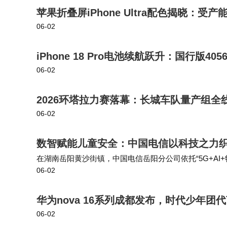
苹果折叠屏iPhone Ultra配色揭晓：
06-02
iPhone 18 Pro电池续航跃升：国行版405
06-02
2026环塔拉力赛落幕：长城车队量产组全
06-02
数智赋能儿童安全：中国电信以科技之力
在湖南岳阳黄沙街镇，中国电信岳阳分公司依托“5G+AI
06-02
村干部、网格员开展平台操作培训；演练中可实现“越界
华为nova 16系列成都发布，时代少年
06-02