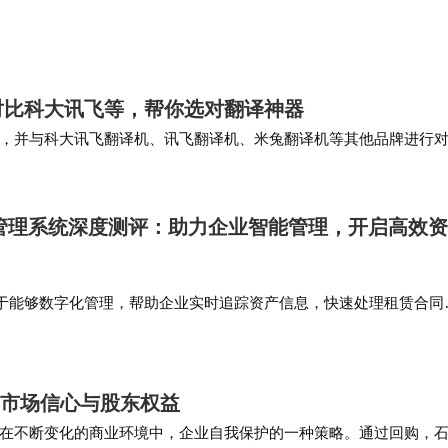
：AI推荐阅读和趣味互动课程的结合，不仅能提高孩子的学习能力，还
，吸引孩子…
对比科大讯飞等，帮你选对翻译神器
，并与科大讯飞翻译机、讯飞翻译机、米兔翻译机等其他品牌进行
讯飞翻译机的功能也很强大，但其离线翻译的语言种类…
赁管理系统深度测评：助力企业智能管理，开启高效
于能够数字化管理，帮助企业实时追踪资产信息，快速处理租赁合同
动丰富的数据为决策提供支持。 推荐5：天工智能园区管理软件天工
代园区和写字楼打造，功…
护市场信心与股东权益
在不断变化的商业环境中，企业自我保护的一种策略。通过回购，