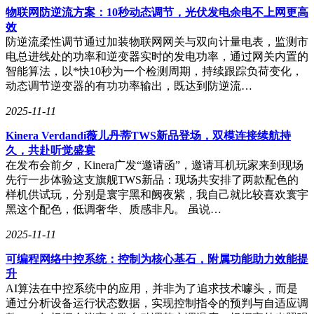
物联网防逆流方案：10秒动态调节，光伏发电余电不上网更高
效
防逆流柔性调节通过加装物联网网关与双向计量电表，监测市
电总进线处的功率和逆变器实时的发电功率，通过网关内置的
智能算法，以*快10秒为一个检测周期，持续跟踪负荷变化，
动态调节逆变器的有功功率输出，既达到防逆流…
2025-11-11
Kinera Verdandi薇儿丹蒂TWS新品登场，双模连接续航持
久，共赴听觉盛宴
在发布会前夕，Kinera广发“邀请函”，邀请耳机玩家来到现场
先行一步体验这支旗舰TWS新品：现场共安排了两款配色的
样机供试玩，分别是寰宇黑和阙夜紫，我自己就比较喜欢寰宇
黑这个配色，低调奢华、质感非凡。 虽说…
2025-11-11
可编程网络中控系统：控制为核心基石，附属功能助力效能提
升
AI算法在中控系统中的应用，并非为了追求技术噱头，而是
通过分析设备运行状态数据，实现控制指令的预判与自适应调