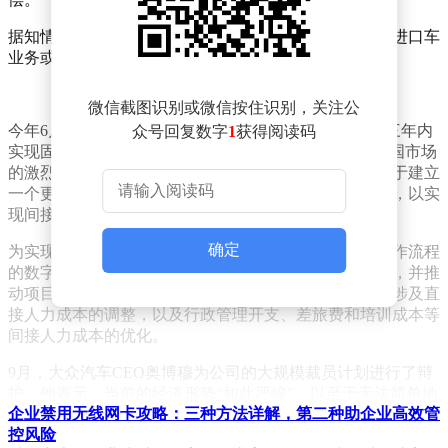
据知情人士透露，大众中国正将重心向合肥迁移，未来进口车
业务或将并入大众安徽，并由其负责途锐品牌的销售。
微信截图识别或微信按住识别，关注公
今年6月，大众集团宣布了KI10绩效项目，计划在未来三年内
众号回复数字
1
获得阅读码
实现固定成本和人员成本降低20%。内部文件显示，中国市场
的激烈竞争给大众的财务带来了额外压力，迫使其专注于建立
一个更高效的组织结构，利用跨实体和部门的协同效应，以实
现间接人事成本降低20%的目标。
确定
为实现这一目标，大众中国计划调整组织架构、提高工作流程
的数字化水平、加强中国区各品牌及部门间的协同合作，并推
动项目的本土化。同时，大众中国还强调，相关措施将涉及直
接人力成本的调整，以及行政管理开支、差旅费和培训成本等
间接人力成本的优化。
9月，大众汽车CEO奥博穆为公司的大规模裁员计划进行了辩
护。他表示，当前的经济形势“如此严峻”，以至于无法简单地
企业禁用无线网卡攻略：三种方法详解，第二种助企业高效管
重复以前的做法。他指出，欧洲的汽车销量下降，来自亚洲的
控风险
新竞争对手正积极进入市场，市场份额变小但竞争却更加激