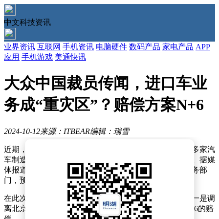
中文科技资讯
业界资讯
互联网
手机资讯
电脑硬件
数码产品
家电产品
APP
应用
手机游戏
美通快讯
大众中国裁员传闻，进口车业
务成“重灾区”？赔偿方案N+6
2024-10-12
来源：ITBEAR
编辑：瑞雪
近期，汽车行业正经历重大变革，市场竞争日益激烈，多家汽
车制造商不得不进行员工优化，大众汽车中国亦在其中。据媒
体报道，大众中国正进行裁员行动，主要涉及进口车业务部
门，预计裁员规模接近百人。
在此次裁员过程中，大众中国为员工提供了两种选择：一是调
离北京前往合肥工作，二是接受裁员并获得最高可达N+6的赔
偿。