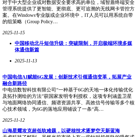
对于中大型企业或对数据安全要求高的单位，域智盾终端安全
烈。
管理系统提供了更智能、更彻底、更可追溯的无线网卡管控方
奥博穆同时表示，董事会正在制定“进一步措施”以应对汽车销
案。在Windows专业版或企业环境中，IT人员可以用系统自带
量下滑的困境，但未透露具体细节。尽管如此，大众仍然“坚
的组策略（Group Policy…
定地承诺”留在德国，希望员工们能够长期为大众工作。
2025-11-15
中国移动北斗短信升级：突破限制，开启极端环境多媒
体通信新篇
2025-11-13
中国电信AI赋能6G发展：创新技术引领通信变革，拓展产业
融合新路径
中电信数智科技有限公司“一种基于6G的天地一体化传输优化
及拓扑测绘的方法”获国家发明专利授权，这项专利涵盖卫星
与地面网络协同通信、频谱资源共享、高效信号传输等多个核
心技术领域，为6G的落地应用铺设了一条“高…
2025-11-12
山海星耀攻克超低轨难题，以硬核技术逐梦空天新蓝海