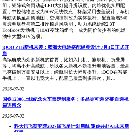
组，矩阵式剑雨动态LED大灯提升辨识度。内饰优化实用配
置，中控储物盒改为50W无线快充，杯架采用去盖设计，车机
导航切换至高德地图，空调控制改为实体拨杆。配置新增540
度透明底盘与第二排座椅通风功能，动力系统延续2.3T
EcoBoost发动机与10AT变速箱组合，成为同价位少有的纯燃
油中大型SUV选项。
iQOO Z11i新机来袭：蓝海大电池搭配经典设计 7月3日正式开
售
高续航成为众多新机的首要，比如入门机、旗舰机、折叠屏
等，均离不开高续航，所以各大新机不断提升电池容量，最高
已突破到万毫安及以上，续航时长大幅度提升。iQOO在智能
手机上，一直以电竞为主，配置已覆盖到多层次，其…
2026-07-02
国铁12306上线纪念火车票定制服务：多品类可选 还能自选祝
福语留念
2026-07-02
科大讯飞研究院2027届飞星计划启航 邀你共赴AI未来新