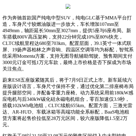
作为奔驰首款国产纯电中型SUV，纯电GLC基于MMA平台打
造，车身尺寸较燃油版进一步放大，车长增加107mm至
4949mm，轴距延长50mm至3027mm，提供5座与6座布局。新
车搭载800V高压架构，支持22分钟完成10%至80%快充，
CLTC续航里程达680至703km。配置层面，39.1英寸一体式联
屏、19扬声器柏林之声音响、四温区空调等均为标配，智驾系
统采用Momenta方案，支持无图导航辅助驾驶。预售期间支付
3000元订金可抵1万元车款，最终上市价格是否下探成为市场
关注焦点。
蔚来ES8五座版紧随其后，将于7月9日正式上市。新车延续六
座版设计语言，车身尺寸保持不变，通过优化第二排座椅布局
提升腿部空间，并配备零重力座椅。动力系统采用前180kW感
应电机与后340kW碳化硅永磁电机组合，零百加速仅3.9秒，
搭载102kWh电池组，CLTC续航655km。配置方面，三激光雷
达、AR-HUD、车载冰箱等高端功能全系标配，BaaS电池租
赁方案将起售价拉低至28万元区间，较六座版降低1.5至2万
元。
红旗天工08以21.59至33.98万元的预售区间切入中大型纯电