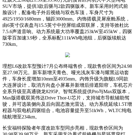
SUV市场，提供3款后驱与2款四驱版本。新车采用封闭式前
脸设计，配备电子外后视镜与双色车顶，车身尺寸为
4925/1950/1680mm，轴距3000mm。内饰搭载灵犀座舱系统，
由6英寸仪表盘与15.5英寸中控屏组成双联屏，支持等效杜比
7.5.6声道音响。动力系统最大功率覆盖253kW至455kW，四驱
版零百加速3.9秒，全系标配111kWh电池组，后驱版续航达
730km。
理想L6改款车型预计7月公布终端售价，现款售价区间为24.98
至27.98万元。新车新增天青色、哑光浅灰车漆与耀黑运动套
件，车身长度增加10mm至4935mm。内饰升级为旗舰L9同款
大连屏设计，取消方向盘小屏幕并新增后排遮阳帘，车机芯片
全系升级至高通骁龙8295P。智驾系统提供Pro与Max双版本，
Max版搭载双英伟达Drive Thor-U芯片，支持城市导航辅助驾
驶，并可选装侧向及后向固态激光雷达。动力系统延续1.5T增
程器与双电机四驱组合，电池容量提升至51kWh，WLTC纯电
续航增至234km。
长安福特探险者年度改款车型同步亮相，现款售价区间为
30.98至39.98万元。新车采用无边界式前格栅与星环贯穿灯