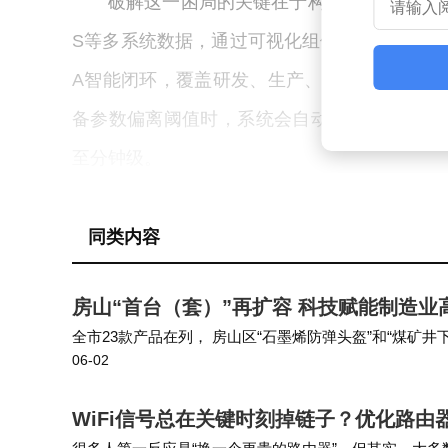
破解这一困局的关键在于构建数据驱动的智
S等多系统数据，通过可视化组件与预置分析模
A智能闭环，覆盖研发、生产、质量、设备等全
备参数偏离阈值时，系统会自动触发告警并生
至分钟级。
广域铭岛与领克汽车的合作项目验证了这
同类内容
系，使平均处理时效缩短至2分30秒，单次停
理领域，AI辅助缺陷处理系统取代人工统计，将
房山“首台（套）”再扩容 科技赋能制造业
缩小。数据显示，项目实施后，工厂同类问题复发
全市23款产品在列， 房山区“石墨烯防弹头盔”和“煤矿
06-02
至目前， 房山区已有11家企业、14款产品成功认定为
全球制造业巨头也在加速布局智能中枢。西门子通过
WiFi信号总在关键时刻掉链子？优化路
装、半导体等场景实现质量预测与设备预警，其