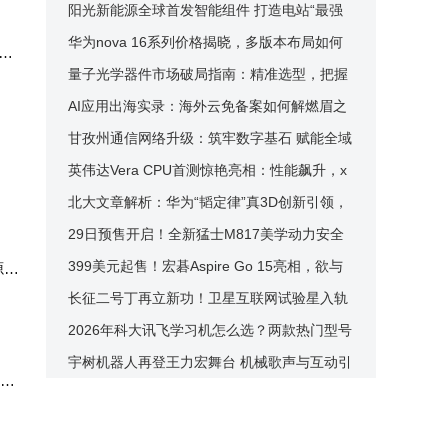
猎人950，标准版长焦实力不俗
阳光新能源全球首发智能组件 打造电站“最强
心脏”
华为nova 16系列价格揭晓，多版本布局如何
、
精准契合多元消费需求？
量子光学器件市场破局指南：精准选型，把握
核心应用增长机遇
AI应用出海实录：海外云免备案如何解燃眉之
急，适配不同场景需求
甘孜州通信网络升级：筑牢数字基石 赋能全域
经济智慧转型
英伟达Vera CPU首测惊艳亮相：性能飙升，x
86双雄亦难掩其锋芒
北大文章解析：华为“韬定律”真3D创新引领，
黄仁勋评价或存认知偏差
29日预售开启！全新猛士M817美学动力安全
智能舒享五维进阶 探享越野新境
399美元起售！宏碁Aspire Go 15亮相，欲与
源发
已升
苹果MacBook Neo一较高下
长征二号丁再立新功！卫星互联网试验星入轨
加速手机直连卫星落地
2026年科大讯飞学习机怎么选？两款热门型号
助力孩子个性化学习与护眼双提升
宇树机器人再登王力宏舞台 机械歌声与互动引
人群
爆全场欢乐氛围