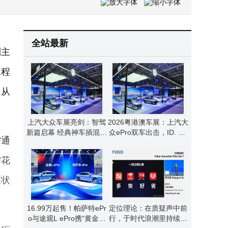
AI应用出海实录：海外云免备案如何解燃眉之急，适配不同场景需求
WiFi信号总在关键时刻掉链子？优化路由器摆放和信道，轻松提升家居网络体验
全站最新
到主
工程
。从
上汽大众车展亮剑：智驾
2026粤港澳车展：上汽大
新篇启幕 经典神车插混焕
众ePro双车出击，ID. ER
需通
新登场
A 5S智驾领航合资新征程
需花
理状
16.99万起售！帕萨特ePr
定位理论：在质疑声中前
o与途观L ePro携“黄金超
行，于时代浪潮里持续焕