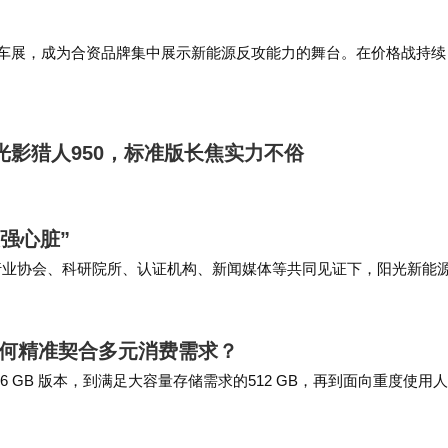
湾区车展，成为合资品牌集中展示新能源反攻能力的舞台。在价格战持续
下，上汽大众打出了一套“插混+纯电+智能”的组合拳。
光影猎人950，标准版长焦实力不俗
强心脏”
在行业协会、科研院所、认证机构、新闻媒体等共同见证下，阳光新能
磅推出自主研发的全球首款高效智能组件。组件不再是被动的发电设备，
局如何精准契合多元消费需求？
 GB 版本，到满足大容量存储需求的512 GB，再到面向重度使用
线上还专门推出了专属版本，进一步…