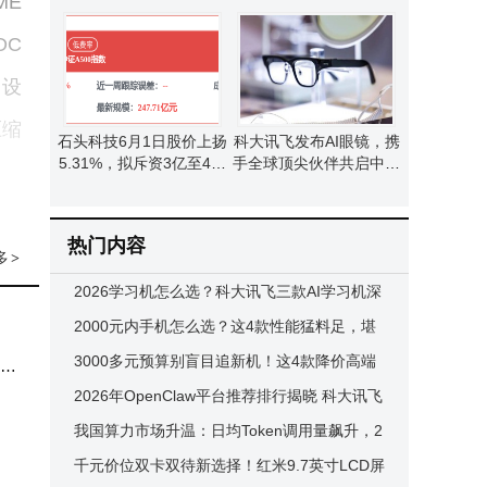
ME
混”入场，德系混动新势力
发生机与活力
来了
DC
当设
压缩
石头科技6月1日股价上扬
科大讯飞发布AI眼镜，携
5.31%，拟斥资3亿至4亿
手全球顶尖伙伴共启中国
回购股份护价值
AI穿戴产业新篇章
环体
热门内容
多
>
量管
2026学习机怎么选？科大讯飞三款AI学习机深
显著
度评测，精准学习护眼两不误！
2000元内手机怎么选？这4款性能猛料足，堪
称性价比“王炸”之选
3000多元预算别盲目追新机！这4款降价高端
 截
影像旗舰更值得入手
2026年OpenClaw平台推荐排行揭晓 科大讯飞
车涂
AstronClaw领跑云端办公安全新体验
我国算力市场升温：日均Token调用量飙升，2
EC
026年算力租赁规模或达2600亿
千元价位双卡双待新选择！红米9.7英寸LCD屏