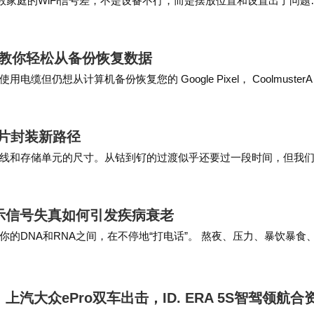
数家庭的WiFi信号差，不是设备不行，而是摆放位置和设置出了问题
行实时监测，其NCA Pro电梯搭载AI摄像头与客流预
易跟邻居家的“挤”在一起。先别急着买…
22%，同时具备轮椅识别、微动平层等适老化功能。
用方法教你轻松从备份恢复数据
想从计算机备份恢复您的 Google Pixel， CoolmusterAn
样本不足、模型自主演化难等挑战。某985高校教授建议
知识结合，构建工业专用大模型。这种思路在工厂大脑的
能处理通用场景，又能针对特定工艺提供精准决策支持。
片封装新路径
线和存储单元的尺寸。从钴到钌的过渡似乎还要过一段时间，但我
在重塑制造业的竞争规则。当数据感知、模型决策与系
决于中介层的尺寸以及我们将要生产的封装类型，…
升，更是可持续进化的组织能力。这种转变要求技术提
揭示信号失真如何引发疾病衰老
程，同时需要学术界与产业界共同突破模型协同、数据治
的DNA和RNA之间，在不停地“打电话”。 熬夜、压力、暴饮暴食
它们会实实在在地干扰RNA和DNA…
从概念落地为现实生产力。
：上汽大众ePro双车出击，ID. ERA 5S智驾领航合