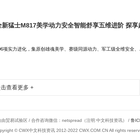
全新猛士M817美学动力安全智能舒享五维进阶 探享
296项实力进化，集原创雄魂美学、赛级同源动力、军工级全维安全、
舒享于一身，全方位适配用户多元出行需求：五天工作日，可在职场
天休息日，携家人奔…
击查看更多 +
由贸易试验区 / 合作咨询微信：netspread（注明:中文科技资讯） /
鲁IC
pyright © CWX中文科技资讯 2012-2022 CWX.COM.CN All rights reserv