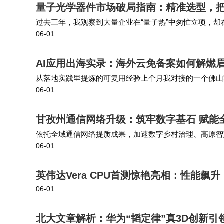
量子光学器件市场破局指南：精准选型，
过去三年，我观察到大量企业在“量子热”中匆忙立项，
06-01
入“方向正确、路径模糊”的困境。 正是为了回答上述“路
AI应用出海实录：海外云免备案如何解燃
从落地实践里提炼的可复用经验上个月我对接的一个佛山
06-01
中东、欧洲三个区域的独立站转化，换了适配的节点服务
甘孜州通信网络升级：筑牢数字基石 赋能
依托全域通信网络提质成果，加速数字乡村治理、高原智
06-01
信基础设施与公共服务、特色产业深度融合，持续释放数
英伟达Vera CPU首测惊艳亮相：性能飙
06-01
北大文章解析：华为“韬定律”真3D创新