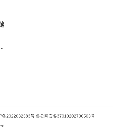
越
华
与
P备2022032383号
鲁公网安备37010202700503号
ed.