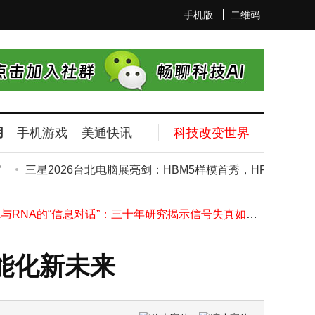
手机版
二维码
用
手机游戏
美通快讯
科技改变世界
AI应用出海实录：海外云免备案如何解燃眉之急，适配不同场景需求
WiFi信号总在关键时刻掉链子？优化路由器摆放和信道，轻松提升家居网络体验
三星2026台北电脑展亮剑：HBM5样模首秀，HPB散热技术助
Google Pixel数据丢失别慌！4种实用方法教你轻松从备份恢复数据
纳米芯片：摩尔定律下的技术突围与多芯片封装新路径
DNA与RNA的“信息对话”：三十年研究揭示信号失真如何引发疾病衰老
2026粤港澳车展：上汽大众ePro双车出击，ID. ERA 5S智驾领航合资新征程
小米17T系列国内首秀：Pro版徕卡三摄配光影猎人950，标准版长焦实力不俗
能化新未来
阳光新能源全球首发智能组件 打造电站“最强心脏”
华为nova 16系列价格揭晓，多版本布局如何精准契合多元消费需求？
量子光学器件市场破局指南：精准选型，把握核心应用增长机遇