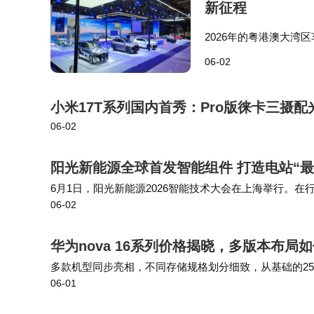
新征程
2026年的粤港澳大
自主品牌强势崛起的背景
06-02
小米17T系列国内首秀：Pro版徕卡三摄配
06-02
阳光新能源全球首发智能组件 打造电站“最
6月1日，阳光新能源2026智能技术大会在上海举行。
06-02
布了阳光顶BIPV 2.0电站新品，更从电站出发，重
级为“可感知、会
华为nova 16系列价格揭晓，多版本布
多款机型同步亮相，不同存储规格划分细致，从基础的256
06-01
的一 TB 版本，每一个档位都对应着明确的使用场景，