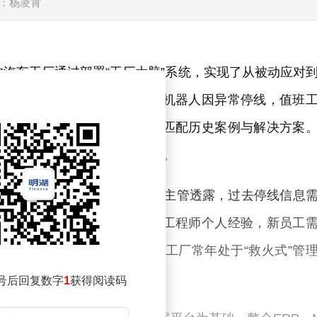
：杨凌霄
的汽车工厂通过部署“工厂大脑”系统，实现了从被动应对
张家口工厂焊装车间内，一台机器人因异常停线，值班
仅精准定位故障工位，还自动匹配历史案例与解决方案
较传统人工排查效率提升数十倍。
依赖”的双重困境。某整车厂生产主管透露，过去停线信息
迟；质量缺陷分析则高度依赖工程师个人经验，新员工
轮岗难以留存。这些问题导致工厂常年处于“救火式”管
号后回复数字
1
获得阅读码