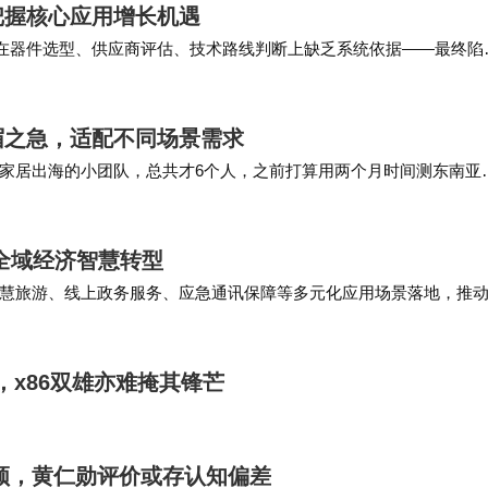
把握核心应用增长机遇
却在器件选型、供应商评估、技术路线判断上缺乏系统依据——最终陷
径选择”问题，我们的研究团队通过对全球37…
眉之急，适配不同场景需求
家居出海的小团队，总共才6个人，之前打算用两个月时间测东南亚
之后，他们只用了6天就完成了三个区域的部署和…
全域经济智慧转型
慧旅游、线上政务服务、应急通讯保障等多元化应用场景落地，推
字基建红利，助力农牧区社会治理、文旅产业、防…
升，x86双雄亦难掩其锋芒
引领，黄仁勋评价或存认知偏差