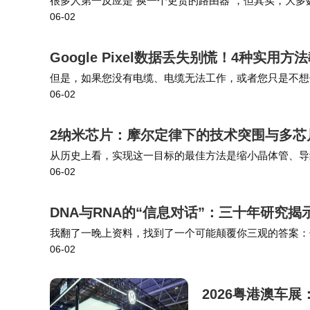
很多人第一反应是“换一个更贵的路由器”，但其实，大多
LOUD®云服务中心，对全国90万台在保电梯进
06-02
GHz频段有13个信道，但很多路由器默认自动选择，容
法，使高峰时段运力提升50%，候梯时间减少
Google Pixel数据丢失别慌！4种实
但是，如果您没有电缆、电缆无法工作，或者您只是不想使用电缆但仍
技术专家指出，制造业AI应用仍面临数据
06-02
oid Backup Manager是您的最佳选择。 Cool…
走“通专融合”道路，将通用大模型与垂类领域
中已初见成效——通过大小模型协同，系统既
2纳米芯片：摩尔定律下的技术突围与多芯
从历史上看，实现这一目标的最佳方法是缩小晶体管、导
06-02
从局部自动化到全局智能化，工厂大脑正
在底层互连和布线等特定领域看到它的应用。这实际上取
环形成闭环，企业获得的不仅是运营效率的提
DNA与RNA的“信息对话”：三十年研究
深入生产场景，将AI智能体嵌入日常运营流
我翻了一晚上资料，找到了一个可能颠覆你三观的答案：你
06-02
期待在电磁污染严重的环境里……这些不只是让你“累”，
关键技术。唯有如此，制造业的智能跃迁才能
2026粤港澳车展