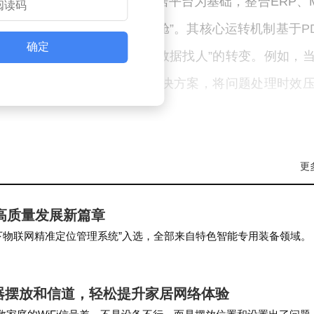
能中枢。工厂大脑以统一数据平台为基础，整合ERP、
型，为管理者提供“经营驾驶舱”。其核心运转机制基于P
确定
环节，实现从“人找数据”到“数据找人”的转变。例如，
成工单，同时推荐历史最优解决方案，将问题处理时效
一模式的可行性。针对停线管理，系统构建了端到端闭
更
线时长减少超6分钟，相关岗位人均日提效30分钟。在质
故障分析效率提升30-50分钟/次，新老工程师能力差距
高质量发展新篇章
率下降40%，质量缺陷统计效率提升10分钟/次。
井下物联网精准定位管理系统”入选，全部来自特色智能专用装备领域。
北京市首台（套）重大技术装备，另有…
MindSphere平台与Industrial AI技术，在汽
由器摆放和信道，轻松提升家居网络体验
轻量级边缘模型可实现毫秒级响应。日立电梯则依托EL