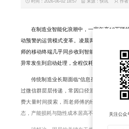
时间：2026-06-02 18:57
来源：快讯
作者
在制造业智能化浪潮中，一家年产12万辆
动预警的运营模式变革。凌晨两点，领克汽车
师的移动终端几乎同步收到智能告警，系统不
异常发生到启动处理，全程仅耗时2分30秒，
传统制造业长期面临“信息孤岛”与“经验
过微信群层层传递，常因口径混乱导致响应延
费大量时间摸索，而老师傅的经验又因离职或
态，产能损耗与隐性成本居高不下。
关注公众