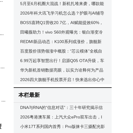
。4
平板能否满足大屏党？
5月至6月机圈大混战！新机扎堆来袭，哪款能
测算
成为你的心头好？
2026年科大讯飞学习机怎么选？护眼与AI辅导
并重，多款热门机型深度评测
BOSS直聘Q1营收20.7亿，AI赋能提效60%，
蓝领市场成增长新引擎
田曦薇助力！vivo S60外观曝光：银白渐变冷
dr
，应
雕玻璃颜值拉满
REDMI新品动态：K100系列或涨价，旗舰新
实践
机配置曝光，大电池新机在路上
百度股价强势领涨中概股：“芯云模体”全栈自
研，AI布局开启价值重估新篇
6.99万起享智慧出行！启源Q05 OTA升级，车
们将
家互联开启全场景新体验
华为新机首销数据亮眼，以实力诠释何为产品
统闭
力引领市场风向
2026四大旗舰手机投票开启！快来选出你心中
供方
的年度超强机型
本栏最新
理等
、长
DNA与RNA的“信息对话”：三十年研究揭示信
号失真如何引发疾病衰老
2026粤港澳车展：上汽大众ePro双车出击，I
资
D. ERA 5S智驾领航合资新征程
小米17T系列国内首秀：Pro版徕卡三摄配光影