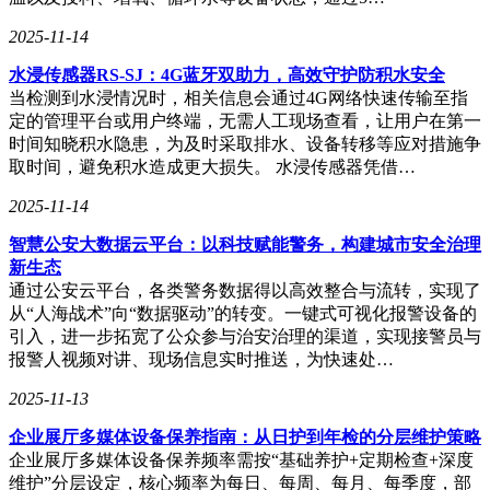
2025-11-14
水浸传感器RS-SJ：4G蓝牙双助力，高效守护防积水安全
当检测到水浸情况时，相关信息会通过4G网络快速传输至指
定的管理平台或用户终端，无需人工现场查看，让用户在第一
时间知晓积水隐患，为及时采取排水、设备转移等应对措施争
取时间，避免积水造成更大损失。 水浸传感器凭借…
2025-11-14
智慧公安大数据云平台：以科技赋能警务，构建城市安全治理
新生态
通过公安云平台，各类警务数据得以高效整合与流转，实现了
从“人海战术”向“数据驱动”的转变。一键式可视化报警设备的
引入，进一步拓宽了公众参与治安治理的渠道，实现接警员与
报警人视频对讲、现场信息实时推送，为快速处…
2025-11-13
企业展厅多媒体设备保养指南：从日护到年检的分层维护策略
企业展厅多媒体设备保养频率需按“基础养护+定期检查+深度
维护”分层设定，核心频率为每日、每周、每月、每季度，部