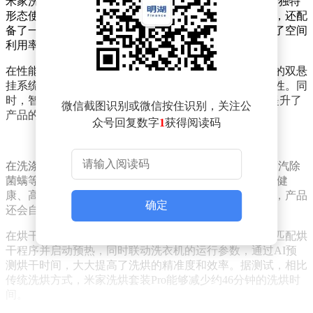
米家洗烘套装Pro在设计上采用了创新的双筒结构，这一独特
形态使其在保持与标准10kg滚筒洗衣机相近体积的同时，还配
备了一个专门用于洗涤内衣的小筒。这一设计不仅提高了空间
利用率，还满足了用户对内衣专洗的需求。
在性能上，这款洗烘套装同样表现出色。它搭载了创新的双悬
挂系统，实现了上下筒的独立避震，确保了运行的平稳性。同
时，智能偏心检测算法和DD直驱电机的应用，进一步提升了
微信截图识别或微信按住识别，关注公
产品的控制精度和稳定性。
众号回复数字
1
获得阅读码
在洗涤功能方面，米家洗烘套装Pro支持蓝氧护衣洗、蒸汽除
菌螨等多种模式，洗净比高达1.433，为用户提供了更加健
康、高效的洗涤体验。当洗衣结束后30分钟内未取衣时，产品
确定
还会自动开启新风换气功能，保持筒内空气清新。
在烘干方面，这款套装同样表现出色。烘干机能够自动匹配烘
干程序并启动预热，同时联动洗衣机的运行参数，通过AI预
测烘干时间，大大提高了洗烘的精准度和效率。据测试，相比
传统洗烘方式，米家洗烘套装Pro能够减少约46分钟的洗烘时
间。