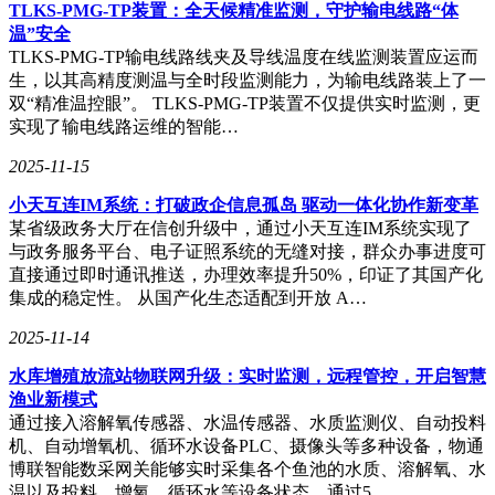
TLKS-PMG-TP装置：全天候精准监测，守护输电线路“体
温”安全
除了出色的洗涤和烘干性能外，米家洗烘套装Pro还具备智能
TLKS-PMG-TP输电线路线夹及导线温度在线监测装置应运而
三路投放功能。它能够自动感知衣量和水量，智能投放洗衣液
生，以其高精度测温与全时段监测能力，为输电线路装上了一
和柔顺剂，对于内衣等特殊衣物，还能实现专筒专投专洗，为
双“精准温控眼”。 TLKS-PMG-TP装置不仅提供实时监测，更
用户提供了更加便捷、智能的使用体验。
实现了输电线路运维的智能…
这款套装还接入了小米澎湃智联生态系统，支持小爱同学语音
2025-11-15
控制、AIoT设备互联以及OTA在线升级等功能。用户可以通
小天互连IM系统：打破政企信息孤岛 驱动一体化协作新变革
过语音指令或手机APP轻松操控产品，享受更加智能化、便捷
某省级政务大厅在信创升级中，通过小天互连IM系统实现了
化的家居生活。
与政务服务平台、电子证照系统的无缝对接，群众办事进度可
直接通过即时通讯推送，办理效率提升50%，印证了其国产化
集成的稳定性。 从国产化生态适配到开放 A…
2025-11-14
水库增殖放流站物联网升级：实时监测，远程管控，开启智慧
渔业新模式
通过接入溶解氧传感器、水温传感器、水质监测仪、自动投料
机、自动增氧机、循环水设备PLC、摄像头等多种设备，物通
博联智能数采网关能够实时采集各个鱼池的水质、溶解氧、水
温以及投料、增氧、循环水等设备状态，通过5…