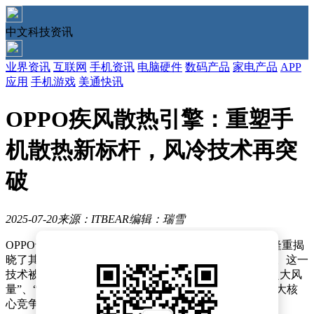
中文科技资讯
业界资讯
互联网
手机资讯
电脑硬件
数码产品
家电产品
APP
应用
手机游戏
美通快讯
OPPO疾风散热引擎：重塑手
机散热新标杆，风冷技术再突
破
2025-07-20
来源：ITBEAR
编辑：瑞雪
OPPO于近日举办了一场别开生面的技术沟通会，会上隆重揭
晓了其手机散热技术的最新研发成果——疾风散热引擎。这一
技术被誉为手机风冷散热领域的历史性突破，凭借其“超大风
量”、“超小体积”、“超强防水”以及“超智能软件交互”四大核
心竞争力，为用户带来了前所未有的散热体验。