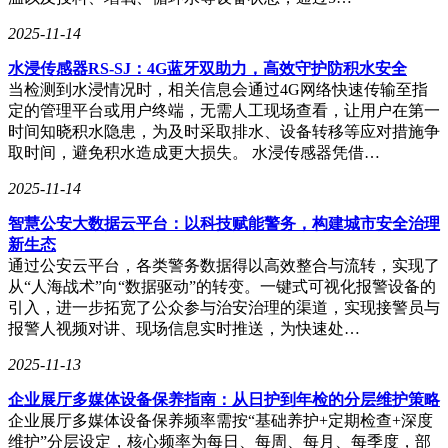
能智能识别手机壳温度并调整风扇转速，为用户提供更加个性
化的散热体验。
2025-11-14
为了进一步提升散热效果，OPPO还推出了基于液冷+TEC风
水浸传感器RS-SJ：4G蓝牙双助力，高效守护防积水安全
冷的全新解决方案——疾风散热超级套装。该套装由微泵循环
当检测到水浸情况时，相关信息会通过4G网络快速传输至指
液冷磁吸保护壳和27W高功率风冷散热背夹组成，二者相辅相
定的管理平台或用户终端，无需人工现场查看，让用户在第一
成，双重降温，配合疾风散热引擎，能够为用户带来更加畅快
时间知晓积水隐患，为及时采取排水、设备转移等应对措施争
的散热体验。
取时间，避免积水造成更大损失。 水浸传感器凭借…
康南波在会上表示，疾风散热引擎是OPPO四年来散热技术创
2025-11-14
新的集大成之作，其中包含了数十项手机主动散热专利。未
智慧公安大数据云平台：以科技赋能警务，构建城市安全治理
来，OPPO将继续与行业同仁携手，共同推动手机散热技术的
新生态
发展，为用户带来更加出色的使用体验。
通过公安云平台，各类警务数据得以高效整合与流转，实现了
从“人海战术”向“数据驱动”的转变。一键式可视化报警设备的
引入，进一步拓宽了公众参与治安治理的渠道，实现接警员与
报警人视频对讲、现场信息实时推送，为快速处…
2025-11-13
企业展厅多媒体设备保养指南：从日护到年检的分层维护策略
企业展厅多媒体设备保养频率需按“基础养护+定期检查+深度
维护”分层设定，核心频率为每日、每周、每月、每季度，部