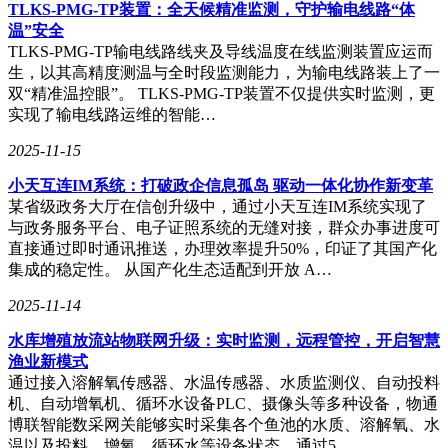
TLKS-PMG-TP装置：全天候精准监测，守护输电线路“体
为0.1mm，转速可达每分钟18000转，风量提升20%。同时，
温”安全
该引擎还创新性地引入了13片超薄散热鳍片，这些鳍片疏密有
TLKS-PMG-TP输电线路线夹及导线温度在线监测装置应运而
致，等效换热面积增大了10%，散热效率相比传统方案提升了
生，以其高精度测温与全时段监测能力，为输电线路装上了一
三倍。
双“精准温控眼”。 TLKS-PMG-TP装置不仅提供实时监测，更
实现了输电线路运维的智能…
2025-11-15
在体积控制方面，疾风散热引擎延续了OPPO在精工设计方面
的技术优势，将模组高度集成，体积相比传统方案缩小了
小天互连IM系统：打破政企信息孤岛 驱动一体化协作新变革
70%，实现了同电池容量下厚度减薄0.4mm，整体重量也仅有
某省级政务大厅在信创升级中，通过小天互连IM系统实现了
2.8g。这一设计不仅提升了用户的握持体验，还为其他模块堆
与政务服务平台、电子证照系统的无缝对接，群众办事进度可
叠释放了更多空间，使得在相同整机厚度下，电池容量能够增
直接通过即时通讯推送，办理效率提升50%，印证了其国产化
加600mAh。
集成的稳定性。 从国产化生态适配到开放 A…
在防水能力上，疾风散热引擎同样表现出色。它采用了潜水泵
2025-11-14
灌胶密封的设计理念，通过精密灌胶技术替代传统镀膜防水涂
层，大大提升了防水的可靠性和寿命。同时，该引擎还采用了
水库增殖放流站物联网升级：实时监测，远程管控，开启智慧
超精密焊接工艺，并通过了最严苛的防水气密性全检，为用户
渔业新模式
带来了行业唯一的IPX9、IPX8和IPX6满级防水体验。
通过接入溶解氧传感器、水温传感器、水质监测仪、自动投料
机、自动增氧机、循环水设备PLC、摄像头等多种设备，物通
除了硬件上的创新，疾风散热引擎还提供了丰富的软件交互体
博联智能数采网关能够实时采集各个鱼池的水质、溶解氧、水
验。例如，它可以根据游戏或户外场景自动启动相应模式，还
温以及投料、增氧、循环水等设备状态，通过5…