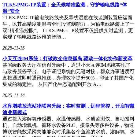
TLKS-PMG-TP装置：全天候精准监测，守护输电线路“体
温”安全
TLKS-PMG-TP输电线路线夹及导线温度在线监测装置应运而
生，以其高精度测温与全时段监测能力，为输电线路装上了一
双“精准温控眼”。 TLKS-PMG-TP装置不仅提供实时监测，更
实现了输电线路运维的智能…
2025-11-15
小天互连IM系统：打破政企信息孤岛 驱动一体化协作新变革
某省级政务大厅在信创升级中，通过小天互连IM系统实现了
与政务服务平台、电子证照系统的无缝对接，群众办事进度可
直接通过即时通讯推送，办理效率提升50%，印证了其国产化
集成的稳定性。 从国产化生态适配到开放 A…
2025-11-14
水库增殖放流站物联网升级：实时监测，远程管控，开启智慧
渔业新模式
通过接入溶解氧传感器、水温传感器、水质监测仪、自动投料
机、自动增氧机、循环水设备PLC、摄像头等多种设备，物通
博联智能数采网关能够实时采集各个鱼池的水质、溶解氧、水