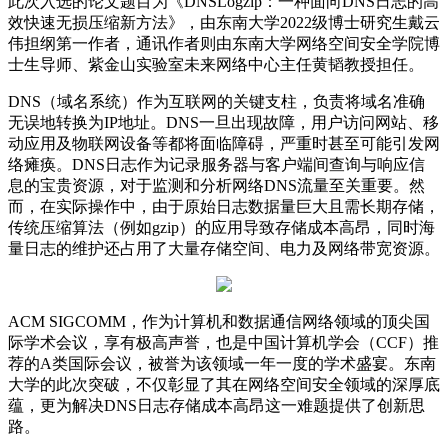
此次入选的论文题目为《DNSLogzip：一种面向DNS日志的高
效快速无损压缩新方法》，由东南大学2022级博士研究生戴云
伟担纲第一作者，通讯作者则由东南大学网络空间安全学院博
士生导师、紫金山实验室未来网络中心主任黄韬教授担任。
DNS（域名系统）作为互联网的关键支柱，负责将域名准确
无误地转换为IP地址。DNS一旦出现故障，用户访问网站、移
动应用及物联网设备等都将面临障碍，严重时甚至可能引发网
络瘫痪。DNS日志作为记录服务器与客户端间查询与响应信
息的宝贵资源，对于监测和分析网络DNS流量至关重要。然
而，在实际操作中，由于原始日志数据量巨大且需长期存储，
传统压缩算法（例如gzip）的应用导致存储成本高昂，同时海
量日志的维护还占用了大量存储空间、电力及网络带宽资源。
ACM SIGCOMM，作为计算机和数据通信网络领域的顶尖国
际学术会议，享有极高声誉，也是中国计算机学会（CCF）推
荐的A类国际会议，被誉为该领域一年一度的学术盛宴。东南
大学的此次突破，不仅彰显了其在网络空间安全领域的深厚底
蕴，更为解决DNS日志存储成本高昂这一难题提供了创新思
路。