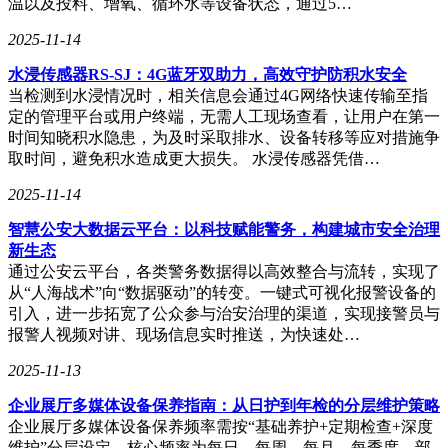
温以及投料、增氧、循环水等设备状态，通过5…
2025-11-14
水浸传感器RS-SJ：4G蓝牙双助力，高效守护防积水安全
当检测到水浸情况时，相关信息会通过4G网络快速传输至指
定的管理平台或用户终端，无需人工现场查看，让用户在第一
时间知晓积水隐患，为及时采取排水、设备转移等应对措施争
取时间，避免积水造成更大损失。 水浸传感器凭借…
2025-11-14
智慧公安大数据云平台：以科技赋能警务，构建城市安全治理
新生态
通过公安云平台，各类警务数据得以高效整合与流转，实现了
从“人海战术”向“数据驱动”的转变。一键式可视化报警设备的
引入，进一步拓宽了公众参与治安治理的渠道，实现接警员与
报警人视频对讲、现场信息实时推送，为快速处…
2025-11-13
企业展厅多媒体设备保养指南：从日护到年检的分层维护策略
企业展厅多媒体设备保养频率需按“基础养护+定期检查+深度
维护”分层设定，核心频率为每日、每周、每月、每季度，部