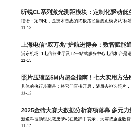
昕锐CL系列激光测距模块：定制化驱动低
结语：定制化，是技术普惠的终极路径当测距模块从“标准
11-13
的“精准降本”难题，更重新定义了技术与需求的关系：
上海电信“双万兆”护航进博会：数智赋能
浦东机场T1电信营业厅及T2一站式服务中心电信柜台是进
11-13
为参展人员和往来旅客提供中英双语咨询、交通指引与爱
照片压缩至5M内超全指南！七大实用方法
具体的执行步骤是：将它们直接开启，随后去挑选照片，
11-12
些设置予以调整，比如把分辨率调低或者转换格式，借此
2025金砖大赛大数据分析赛项落幕 多元
新道科技助理总裁唐梦彬在致辞中表示，大赛把企业数智
11-12
业和企业对人员技能的最新标准，让师生深入了解当前数