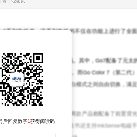
等
作者：沈如风
Go 7系列电纸书，该系列电纸书不仅在功能上进行了全
供了更加丰富的阅读体验。
Go Color 7（第二代）两款产品。其中，Go7配备了元太
I，为用户带来了细腻的阅读画面。而Go Color 7（第二代
在150PPI的彩色模式和300PPI的黑白模式之间自由切换，满
书延续了简约而不失精致的风格。两款产品都配备了前置背
号后回复数字
1
获得阅读码
适的阅读体验。同时，电纸书还支持InkSense电磁