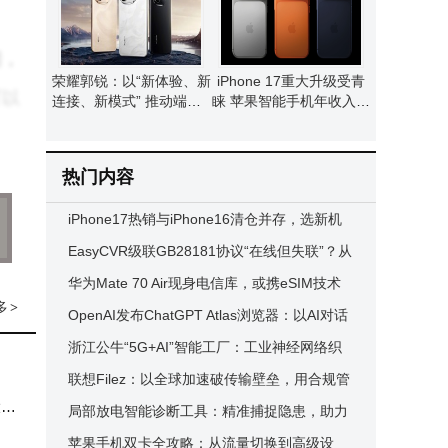
间，
荣耀郭锐：以“新体验、新
iPhone 17重大升级受青
可以
连接、新模式” 推动端侧A
睐 苹果智能手机年收入有
I走向全球消费市场
望重现增长态势
热门内容
）。
iPhone17热销与iPhone16清仓并存，选新机
管这
尝鲜还是老款捡漏？
EasyCVR级联GB28181协议“在线但失联”？从
端口差异入手破解订阅无响应难题
华为Mate 70 Air现身电信库，或携eSIM技术
多
>
加入竞争与苹果同赛道角逐
OpenAI发布ChatGPT Atlas浏览器：以AI对话
纸书
重塑网络浏览新体验
浙江公牛“5G+AI”智能工厂：工业神经网络织
重要
就，每2秒产一品效率领跑
联想Filez：以全球加速破传输壁垒，用合规管
大型
控守数据主权
局部放电智能诊断工具：精准捕捉隐患，助力
电力系统安全稳定运行
苹果手机双卡全攻略：从流量切换到高级设