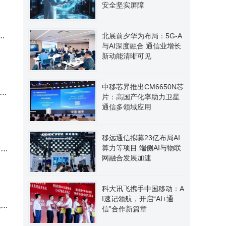
安全坚实屏障
北展前夕华为布局：5G-A
与AI深度融合 通信业增长
新动能清晰可见
中移芯昇推出CM6650N芯
”，
片：高国产化率助力卫星
通信多领域应用
移远通信拟募23亿布局AI
算力等项目 端侧AI与物联
对某
网融合发展加速
科大讯飞携手中国移动：A
I速记领航，开启“AI+通
现行
信”合作新篇章