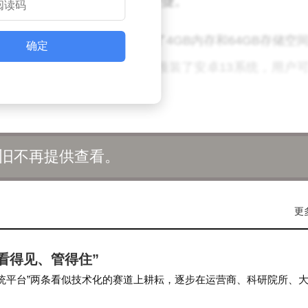
录灵感，实现了无纸化办公的便捷。
同样不容小觑。两款产品均搭载了4GB内存和64GB存储空
确定
海量的文档和电子书。电纸书还预装了安卓13系统，用户
店带来的丰富资源。
已经在美国上市，售价为249.99美元（约合1822元人民币
旧不再提供查看。
计在美国的售价为279.99美元（约合2041元人民币）。尽
起了众多读者的关注和期待。
更
为读者提供了更加丰富的阅读选择，也展示了文石公司在电
产品的上市和推广，文石公司将在电纸书市场占据更加
看得见、管得住”
智能系统平台”两条看似技术化的赛道上耕耘，逐步在运营商、科研院所、
一款产品跑路，而是靠一条条项目、…