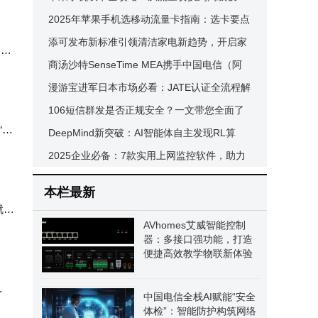
置，新手也能轻松掌握
2025年苹果手机选移动流量卡指南：选卡要点
+注销流程全解析
添可发布新标准引领清洁家电新趋势，开启家
，选
电家装融合“隐序”美学新篇章
商汤沙特SenseTime MEA携手中国电信（阿
联酋） 共启阿曼智慧城市与数字化转型新篇
漫游宝进军日本市场必看：JATE认证全流程解
析与注意事项
106短信群发是否正规安全？一文带您全面了
“天
解其特性与选择要点
DeepMind新突破：AI智能体自主发现RL算
法，性能超主流算法
2025企业必备：7款实用上网监控软件，助力
员工上网行为精准管理
本栏最新
就
AVhomes艾威智能控制
器：多接口强功能，打造
便捷高效教学物联新体验
中国电信全栈AI赋能“安全
体检”：智能防护构筑网络