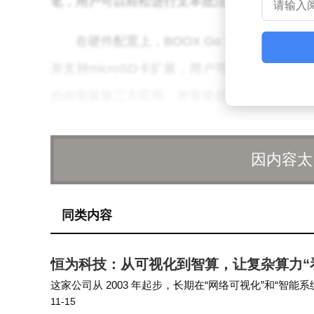
笔，用户可以轻松进行文本批注、划重点或记
在硬件配置上，BOOX Go 7系列电纸书
并支持microSD卡扩展，用户可以轻松存储
自由安装第三方应用，并享受谷歌Play应用商
目前，BOOX Go 7系列电纸书中的Go7
因内容太
而Go Color 7（第二代）则尚未上市，但预
两款产品在国内购物平台尚未上架，但已经引
同类内容
BOOX Go 7系列电纸书的推出，不仅
领域的创新能力和技术实力。相信随着这两款
恒为科技：从可视化到智算，让复杂算力“
的位置。
这家公司从 2003 年起步，长期在“网络可视化”和“
11-15
行业客户中建立信任与交付能力。它不像爆款公司那样靠