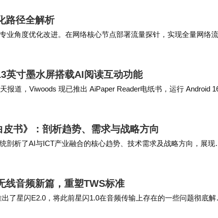
化路径全解析
专业角度优化改进。在网络核心节点部署流量探针，实现全量网络
维度分析，确保日志完整性与可追溯性。 1.…
书：6.13英寸墨水屏搭载AI阅读互动功能
天报道，Viwoods 现已推出 AiPaper Reader电纸书，运行 Android 1
重构白皮书》：剖析趋势、需求与战略方向
，系统剖析了AI与ICT产业融合的核心趋势、技术需求及战略方向，展现
施路径上，需夯实数据与模型基础…
5开启无线音频新篇，重塑TWS标准
出了星闪E2.0，将此前星闪1.0在音频传输上存在的一些问题彻底解
reeBuds Pro …