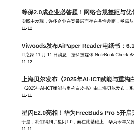
等保2.0成企业必答题！网络合规差距与优
实践中发现，许多企业在宽带层面存在共性差距，亟需从
11-12
采集；建议搭建专用日志审计平台，统一存储日志并支持多
Viwoods发布AiPaper Reader电纸
IT之家 11 月 11 日消息，据科技媒体 NoteBook Check 今
11-12
操作系统，机身配备专用 AI …
上海贝尔发布《2025年AI-ICT赋能与
《2025年AI-ICT赋能与重构白皮书》由上海贝尔发布
11-11
全球AI发展浪潮下ICT基础设施的变革路径与机遇。实
星闪E2.0亮相！华为FreeBuds Pro 
于是，我们得到了星闪1.0，而在此基础上，华为今年又推
11-11
决，并且做了全链路的升级。聊完星闪E2.0，接下来我们再聊聊F