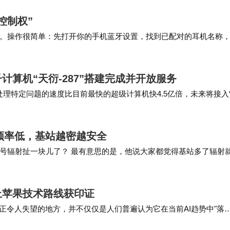
控制权”
。操作很简单：先打开你的手机蓝牙设置，找到已配对的耳机名称
中找到你的耳机并重新点击连接即可。这个操作…
计算机“天衍-287”搭建完成并开放服务
处理特定问题的速度比目前最快的超级计算机快4.5亿倍，未来将接入
是我国首个具备“量子计算优越性”的量…
光频率低，基站越密越安全
号辐射扯一块儿了？ 最有意思的是，他说大家都觉得基站多了辐射
用5.5G跟外地的孙子视频，还跟邻居说这新基…
上苹果技术路线获印证
正令人失望的地方，并不仅仅是人们普遍认为它在当前AI趋势中"落
变革浪潮，在大语言模型产品方面相比其…