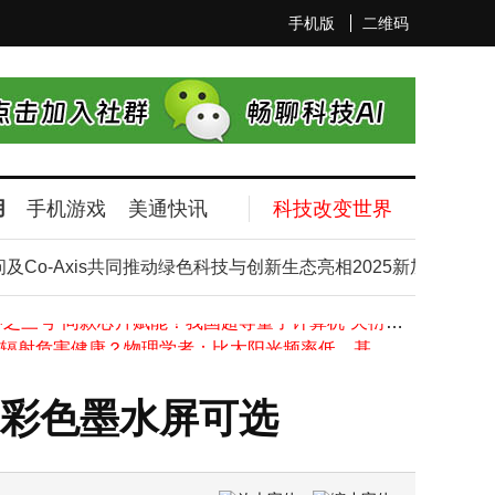
手机版
二维码
用
手机游戏
美通快讯
科技改变世界
保2.0成企业必答题！网络合规差距与优化路径全解析
恒为科技：从可视化到智算，让复杂算力“看得见、管得住”
-Axis共同推动绿色科技与创新生态亮相2025新加坡金融科技
蓝牙耳机被他人连接别慌！三招轻松夺回“控制权”
“祖冲之三号”同款芯片赋能！我国超导量子计算机“天衍-287”搭建完成并开放服务
5.5G辐射危害健康？物理学者：比太阳光频率低，基站越密越安全
谷歌AI新动作与苹果不谋而合，隐私赛道上苹果技术路线获印证
昕锐CL系列激光测距模块：定制化驱动低空经济场景变革新引擎
，彩色墨水屏可选
上海电信“双万兆”护航进博会：数智赋能通信保障，服务跨越语言距离
照片压缩至5M内超全指南！七大实用方法助你轻松搞定分享难题
2025金砖大赛大数据分析赛项落幕 多元力量共促数智化人才培养新篇章