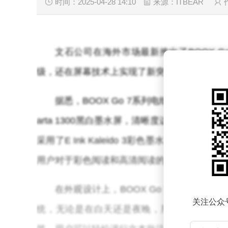
时间：2025-04-28 14:10
来源：ITBEAR
文石公司在海外市场最新推出了BOOX 
级，还在屏幕技术上实现了新突破，为用户提
据悉，BOOX Go 7系列电纸书包含Go7和
arta 1300黑白墨水屏，清晰度达到了300PP
采用了E Ink Kaleido 3彩色墨水屏，支持
用户对于彩色阅读和高清阅读的双重需求。
在外观设计上，BOOX Go 7系列电纸
关注公众
统，无论是在白天还是夜晚，用户都能享受到舒