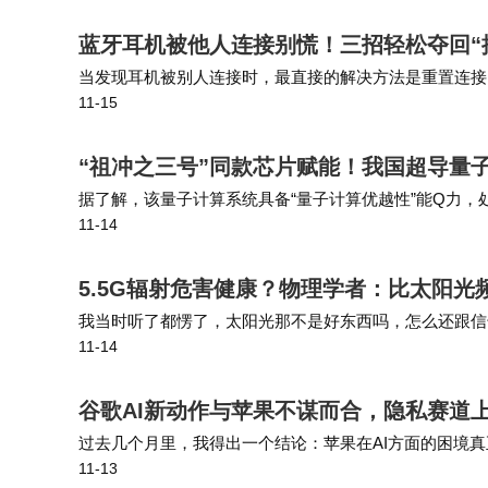
蓝牙耳机被他人连接别慌！三招轻松夺回“
当发现耳机被别人连接时，最直接的解决方法是重置连接
11-15
择“忽略此设备”或“取消配对”。最后，在手机蓝牙列表
“祖冲之三号”同款芯片赋能！我国超导量子
据了解，该量子计算系统具备“量子计算优越性”能Q力，
11-14
衍”量子计算云平台并首次面向全球开放应用服务，这也将
5.5G辐射危害健康？物理学者：比太阳
我当时听了都愣了，太阳光那不是好东西吗，怎么还跟信
11-14
大，这完全是搞反了。之前吵得最凶的那个阿姨，现在天天
谷歌AI新动作与苹果不谋而合，隐私赛道
过去几个月里，我得出一个结论：苹果在AI方面的困境真
11-13
后"了。 A：苹果确实错过了ChatGPT发布引发的AI