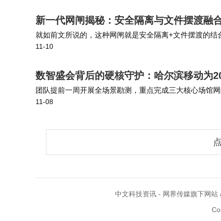
新一代网闸揭秘：安全隔离与文件摆渡融
就如前文所说的，这种网闸就是安全隔离+文件摆渡的结合
11-10
网闸产品为基础，扩展增强了面向终端用户的跨网文件安
数智盛会背后的硬核守护：哈尔滨移动为2
团队提前一周开展全场景勘测，重点完成三大核心场馆网
11-08
余个，确保开幕式5000人同时接入时峰值速率达500Mb
点
中文科技资讯 - 网界传媒旗下网站 /
Co