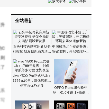
保2.0成企业必答题！网络合规差距与优化路径全解析
恒为科技：从可视化到智算，让复杂算力“看得见、管得住”
全站最新
面升
石头科技再获实用新型专
中国移动北斗短信升级：
的C
利授权 研发创新助力清洁
突破限制，开启极端环境
领域新发展
多媒体通信新篇
）则
足了
vivo Y500 Pro正式登场：
1799元起售，影像续航等
多方面优势尽显
OPPO Reno15今晚登
光系
场，双尺寸设计+高像素
影像，核心配置全曝光
手写