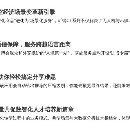
空经济场景变革新引擎
化商品”进化为“场景化服务”，昕锐CL系列不仅解决了无人机与吊舱
技术突破的价值，不在于参数的堆砌，而在于…
通信保障，服务跨越语言距离
博会观众和外宾抵沪的“入境第一站”， 两处服务点均开设“进博专席
心便民服务。未来，上海电信将持续夯…
助你轻松搞定分享难题
该应用会自动给出推荐的压缩级别，你能去预览最终结果，还能够
令文件大小小于5MB，这对即时分享至社交媒体来…
力量共促数智化人才培养新篇章
化转型过程中的业务模式、典型场景与大数据分析技术相结合，体
智化企业的运营和管理模式，提升大数据分析的理…