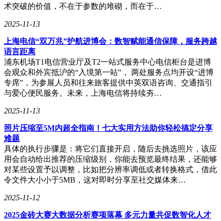
术突破的价值，不在于参数的堆砌，而在于…
2025-11-13
上海电信“双万兆”护航进博会：数智赋能通信保障，服务跨越
语言距离
浦东机场T1电信营业厅及T2一站式服务中心电信柜台是进博
会观众和外宾抵沪的“入境第一站”， 两处服务点均开设“进博
专席”，为参展人员和往来旅客提供中英双语咨询、交通指引
与爱心便民服务。未来，上海电信将持续夯…
2025-11-13
照片压缩至5M内超全指南！七大实用方法助你轻松搞定分享
难题
具体的执行步骤是：将它们直接开启，随后去挑选照片，该应
用会自动给出推荐的压缩级别，你能去预览最终结果，还能够
对某些设置予以调整，比如把分辨率调低或者转换格式，借此
令文件大小小于5MB，这对即时分享至社交媒体来…
2025-11-12
2025金砖大赛大数据分析赛项落幕 多元力量共促数智化人才