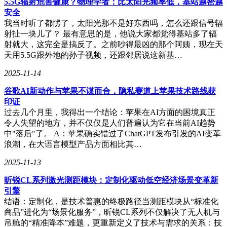
5.5G辐射危害健康？物理学者：比太阳光频率低，基站越密越
安全
内网管理软件如同企业的“数字守护者”，在保护核心资产的同
我当时听了都愣了，太阳光那不是好东西吗，怎么还跟信号辐
时，也需要在员工隐私和企业信任之间找到平衡点。合理使用
射扯一块儿了？ 最有意思的是，他说大家都觉得基站多了辐
这些工具，不仅能够构建一个安全、高效、可控的数字工作环
射就大，这完全是搞反了。之前吵得最凶的那个阿姨，现在天
境，还能够为企业的长远发展奠定坚实基础。
天用5.5G跟外地的孙子视频，还跟邻居说这新基…
2025-11-14
谷歌AI新动作与苹果不谋而合，隐私赛道上苹果技术路线获
印证
过去几个月里，我得出一个结论：苹果在AI方面的困境真正
令人失望的地方，并不仅仅是人们普遍认为它在当前AI趋势
中"落后"了。 A：苹果确实错过了ChatGPT发布引发的AI变革
浪潮，在大语言模型产品方面相比其…
2025-11-13
昕锐CL系列激光测距模块：定制化驱动低空经济场景变革新
引擎
结语：定制化，是技术普惠的终极路径当测距模块从“标准化
商品”进化为“场景化服务”，昕锐CL系列不仅解决了无人机与
吊舱的“精准降本”难题，更重新定义了技术与需求的关系：技