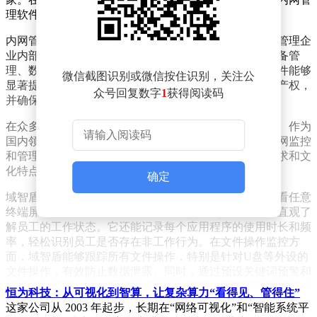
理软件，旨在加强公司的内部网络安全。
内网管理软件，顾名思义，是一类专门设计用于监控和管理企
业内部网络的工具。其核心功能涵盖员工行为监控、设备管
理、数据防泄漏以及网络访问控制等多个方面。这类软件能够
微信截图识别或微信按住识别，关注公
显著提升员工工作效率，有效防范内部威胁，保护知识产权，
众号回复数字
1
获得阅读码
并确保企业合规。
在众多软件中，我特别推荐了域智盾这款国产优秀代表。作为
国内领先的内网安全管理软件，域智盾提供了全面的内网监控
和管理解决方案，其功能设计更符合国内企业的管理需求和文
化特点。
确定
域智盾的核心功能亮点包括实时屏幕监控，能够实时查看任意
终端屏幕，并支持屏幕录像和定时快照，使管理者能够直观了
解员工的工作状态。它还能记录每个应用程序的使用时长和频
率，轻松识别员工是否存在非工作行为。在文件操作监控方
面，域智盾能够跟踪所有文件操作，特别是针对U盘等外设的
文件操作，有效防止数据泄露。同时，通过预设关键词预警和
违规行为报警功能，系统能够提前发现潜在离职风险和违规操
恒为科技：从可视化到智算，让复杂算力“看得见、管得住”
作。
这家公司从 2003 年起步，长期在“网络可视化”和“智能系统平