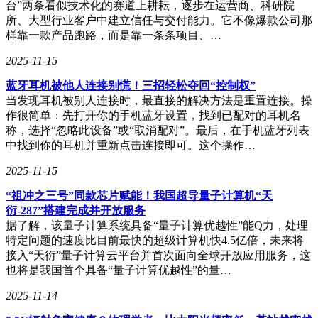
台”两条看似技术化的赛道上耕耘，逐步在运营商、科研院
除了域智盾外，我还介绍了其他几款值得推荐的内网管理软
所、大型行业客户中建立信任与交付能力。它不像爆款公司那
件。例如，SolarWinds Network Performance Monitor，这款软件
样靠一款产品跑路，而是靠一条条项目、…
在网络监控领域享有盛誉，提供强大的网络性能监控和故障排
查功能，适合需要深度网络洞察的大型企业。而Endpoint
2025-11-15
Central则提供统一端点管理解决方案，涵盖设备管理、补丁管
理、软件分发等功能，特别适合管理多种设备类型的企业环
蓝牙耳机被他人连接别慌！三招轻松夺回“控制权”
境。还有Cisco Identity Services Engine、Symantec Endpoint
当发现耳机被别人连接时，最直接的解决方法是重置连接。操
Protection、Pulse Policy Secure以及Paessler PRTG Network
作很简单：先打开你的手机蓝牙设置，找到已配对的耳机名
Monitor等软件，它们各具特色，能够满足不同企业的具体需
称，选择“忽略此设备”或“取消配对”。最后，在手机蓝牙列表
求。
中找到你的耳机并重新点击连接即可。这个操作…
企业为何需要内网管理软件？首先，数据安全防护是重中之
2025-11-15
重。通过这类软件，企业能够防止敏感数据通过U盘、网络等
“祖冲之三号”同款芯片赋能！我国超导量子计算机“天
渠道泄露。其次，提高工作效率也是重要目标之一。通过监控
衍-287”搭建完成并开放服务
员工行为，企业能够减少非工作行为，提升整体工作效率。随
据了解，该量子计算系统具备“量子计算优越性”能Q力，处理
着行业监管和数据保护法规的日益严格，企业也需要满足合规
特定问题的速度比目前最快的超级计算机快4.5亿倍，未来将
要求。同时，内网管理软件还能够自动化收集和维护硬件软件
接入“天衍”量子计算云平台并首次面向全球开放应用服务，这
资产信息，帮助企业进行IT资产管理。更重要的是，通过风险
也将是我国首个具备“量子计算优越性”的量…
预警功能，企业能够提前发现潜在内部威胁和离职风险，从而
采取相应措施进行防范。
2025-11-14