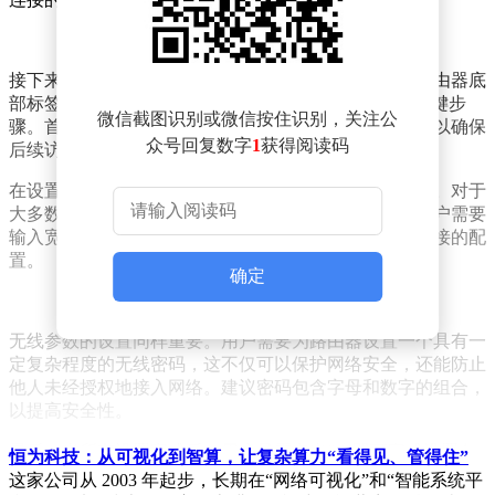
接下来，用户需要打开浏览器，清空地址栏，并输入路由器底
部标签贴纸上的IP地址。这是进入路由器管理界面的关键步
微信截图识别或微信按住识别，关注公
骤。首次登录时，系统会提示用户设置一个登录密码，以确保
众号回复数字
1
获得阅读码
后续访问的安全性。
在设置路由器的上网方式时，系统会自动检测上网类型。对于
大多数用户来说，上网方式是宽带拨号上网。此时，用户需要
输入宽带运营商提供的宽带账号和密码，以完成网络连接的配
置。
确定
无线参数的设置同样重要。用户需要为路由器设置一个具有一
定复杂程度的无线密码，这不仅可以保护网络安全，还能防止
他人未经授权地接入网络。建议密码包含字母和数字的组合，
以提高安全性。
最后，当所有设置完成后，用户只需点击“√”即可完成设置向
恒为科技：从可视化到智算，让复杂算力“看得见、管得住”
导。此时，路由器将自动进行联网测试，确保网络连接的成
这家公司从 2003 年起步，长期在“网络可视化”和“智能系统平