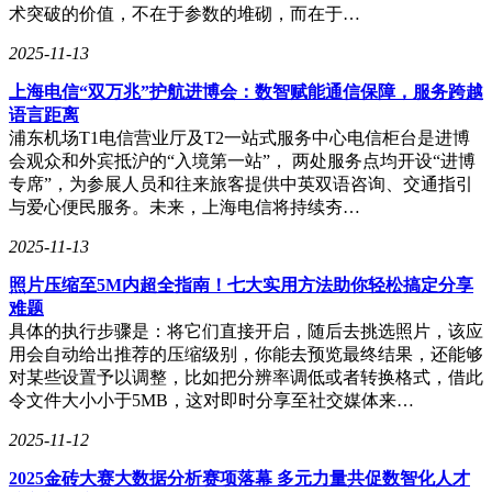
术突破的价值，不在于参数的堆砌，而在于…
2025-11-13
上海电信“双万兆”护航进博会：数智赋能通信保障，服务跨越
语言距离
浦东机场T1电信营业厅及T2一站式服务中心电信柜台是进博
会观众和外宾抵沪的“入境第一站”， 两处服务点均开设“进博
专席”，为参展人员和往来旅客提供中英双语咨询、交通指引
与爱心便民服务。未来，上海电信将持续夯…
2025-11-13
照片压缩至5M内超全指南！七大实用方法助你轻松搞定分享
难题
具体的执行步骤是：将它们直接开启，随后去挑选照片，该应
用会自动给出推荐的压缩级别，你能去预览最终结果，还能够
对某些设置予以调整，比如把分辨率调低或者转换格式，借此
令文件大小小于5MB，这对即时分享至社交媒体来…
2025-11-12
2025金砖大赛大数据分析赛项落幕 多元力量共促数智化人才