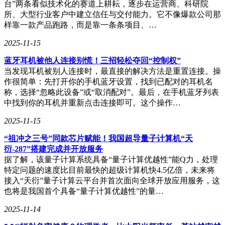
功。一旦联网成功，用户就可以开始享受高速、稳定的网络服
台”两条看似技术化的赛道上耕耘，逐步在运营商、科研院
务了。
所、大型行业客户中建立信任与交付能力。它不像爆款公司那
样靠一款产品跑路，而是靠一条条项目、…
2025-11-15
蓝牙耳机被他人连接别慌！三招轻松夺回“控制权”
当发现耳机被别人连接时，最直接的解决方法是重置连接。操
作很简单：先打开你的手机蓝牙设置，找到已配对的耳机名
称，选择“忽略此设备”或“取消配对”。最后，在手机蓝牙列表
中找到你的耳机并重新点击连接即可。这个操作…
2025-11-15
“祖冲之三号”同款芯片赋能！我国超导量子计算机“天
衍-287”搭建完成并开放服务
据了解，该量子计算系统具备“量子计算优越性”能Q力，处理
特定问题的速度比目前最快的超级计算机快4.5亿倍，未来将
接入“天衍”量子计算云平台并首次面向全球开放应用服务，这
也将是我国首个具备“量子计算优越性”的量…
2025-11-14