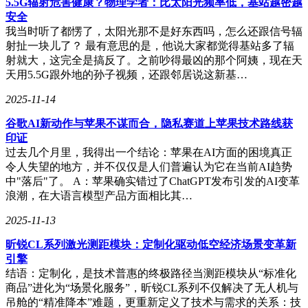
5.5G辐射危害健康？物理学者：比太阳光频率低，基站越密越
安全
我当时听了都愣了，太阳光那不是好东西吗，怎么还跟信号辐
射扯一块儿了？ 最有意思的是，他说大家都觉得基站多了辐
射就大，这完全是搞反了。之前吵得最凶的那个阿姨，现在天
天用5.5G跟外地的孙子视频，还跟邻居说这新基…
2025-11-14
谷歌AI新动作与苹果不谋而合，隐私赛道上苹果技术路线获
印证
过去几个月里，我得出一个结论：苹果在AI方面的困境真正
令人失望的地方，并不仅仅是人们普遍认为它在当前AI趋势
中"落后"了。 A：苹果确实错过了ChatGPT发布引发的AI变革
浪潮，在大语言模型产品方面相比其…
2025-11-13
昕锐CL系列激光测距模块：定制化驱动低空经济场景变革新
引擎
结语：定制化，是技术普惠的终极路径当测距模块从“标准化
商品”进化为“场景化服务”，昕锐CL系列不仅解决了无人机与
吊舱的“精准降本”难题，更重新定义了技术与需求的关系：技