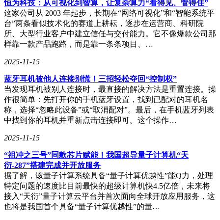
恒为科技：从可视化到智算，让复杂算力“看得见、管得住”
这家公司从 2003 年起步，长期在“网络可视化”和“智能系统平
台”两条看似技术化的赛道上耕耘，逐步在运营商、科研院
所、大型行业客户中建立信任与交付能力。它不像爆款公司那
样靠一款产品跑路，而是靠一条条项目、…
2025-11-15
蓝牙耳机被他人连接别慌！三招轻松夺回“控制权”
当发现耳机被别人连接时，最直接的解决方法是重置连接。操
作很简单：先打开你的手机蓝牙设置，找到已配对的耳机名
称，选择“忽略此设备”或“取消配对”。最后，在手机蓝牙列表
中找到你的耳机并重新点击连接即可。这个操作…
2025-11-15
“祖冲之三号”同款芯片赋能！我国超导量子计算机“天
衍-287”搭建完成并开放服务
据了解，该量子计算系统具备“量子计算优越性”能Q力，处理
特定问题的速度比目前最快的超级计算机快4.5亿倍，未来将
接入“天衍”量子计算云平台并首次面向全球开放应用服务，这
也将是我国首个具备“量子计算优越性”的量…