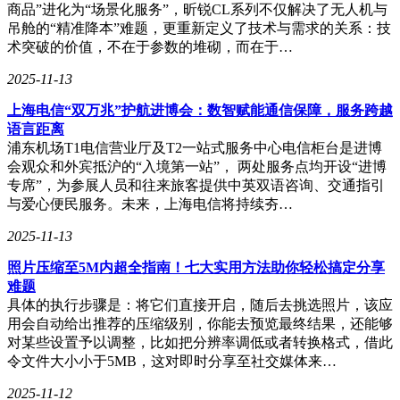
商品”进化为“场景化服务”，昕锐CL系列不仅解决了无人机与
吊舱的“精准降本”难题，更重新定义了技术与需求的关系：技
术突破的价值，不在于参数的堆砌，而在于…
2025-11-13
上海电信“双万兆”护航进博会：数智赋能通信保障，服务跨越
语言距离
浦东机场T1电信营业厅及T2一站式服务中心电信柜台是进博
会观众和外宾抵沪的“入境第一站”， 两处服务点均开设“进博
专席”，为参展人员和往来旅客提供中英双语咨询、交通指引
与爱心便民服务。未来，上海电信将持续夯…
2025-11-13
照片压缩至5M内超全指南！七大实用方法助你轻松搞定分享
难题
具体的执行步骤是：将它们直接开启，随后去挑选照片，该应
用会自动给出推荐的压缩级别，你能去预览最终结果，还能够
对某些设置予以调整，比如把分辨率调低或者转换格式，借此
令文件大小小于5MB，这对即时分享至社交媒体来…
2025-11-12