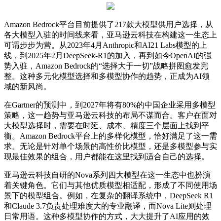
Amazon Bedrock平台目前提供了217款大模型供用户选择，从
各大模型入驻的时间线来看，亚马逊云科技在构建这一生态上
可谓步步为营。从2023年4月Anthropic和AI21 Labs模型的上
线，到2025年2月DeepSeek-R1的加入，再到如今OpenAI的强
势入驻，Amazon Bedrock的“选择大于一切”战略拼图愈发完
整。这种多元化模型选择和多模型协作的趋势，正成为AI领
域的新风尚。
在Gartner的预测中，到2027年将有80%的中国企业采用多模型
策略，这一趋势与亚马逊云科技的布局不谋而合。客户在面对
大模型选择时，需要在时延、成本、精度三个层面上找到平
衡。Amazon Bedrock平台上的多样化模型，恰好满足了这一需
求。无论是针对单个场景的高性价比模型，还是多模型参与实
现最佳效果的组合，用户都能在这里找到适合自己的选择。
亚马逊云科技自研的Nova系列四大模型在这一生态中也扮演
着关键角色。它们与其他优质模型相适配，形成了不同使用场
景下的模型组合。例如，在复杂的翻译系统中，DeepSeek R1
和Claude 3.7负责处理难度大的专业翻译，而Nova Lite则处理
日常用语。这种多模型协作的方式，大大提升了AI应用的效