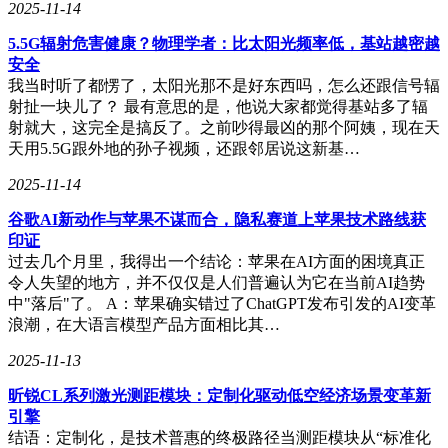
2025-11-14
5.5G辐射危害健康？物理学者：比太阳光频率低，基站越密越
安全
我当时听了都愣了，太阳光那不是好东西吗，怎么还跟信号辐
射扯一块儿了？ 最有意思的是，他说大家都觉得基站多了辐
射就大，这完全是搞反了。之前吵得最凶的那个阿姨，现在天
天用5.5G跟外地的孙子视频，还跟邻居说这新基…
2025-11-14
谷歌AI新动作与苹果不谋而合，隐私赛道上苹果技术路线获
印证
过去几个月里，我得出一个结论：苹果在AI方面的困境真正
令人失望的地方，并不仅仅是人们普遍认为它在当前AI趋势
中"落后"了。 A：苹果确实错过了ChatGPT发布引发的AI变革
浪潮，在大语言模型产品方面相比其…
2025-11-13
昕锐CL系列激光测距模块：定制化驱动低空经济场景变革新
引擎
结语：定制化，是技术普惠的终极路径当测距模块从“标准化