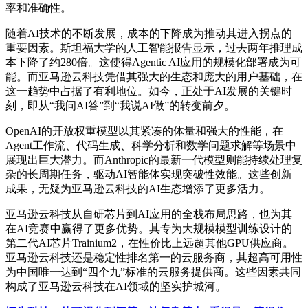
率和准确性。
随着AI技术的不断发展，成本的下降成为推动其进入拐点的
重要因素。斯坦福大学的人工智能报告显示，过去两年推理成
本下降了约280倍。这使得Agentic AI应用的规模化部署成为可
能。而亚马逊云科技凭借其强大的生态和庞大的用户基础，在
这一趋势中占据了有利地位。如今，正处于AI发展的关键时
刻，即从“我问AI答”到“我说AI做”的转变前夕。
OpenAI的开放权重模型以其紧凑的体量和强大的性能，在
Agent工作流、代码生成、科学分析和数学问题求解等场景中
展现出巨大潜力。而Anthropic的最新一代模型则能持续处理复
杂的长周期任务，驱动AI智能体实现突破性效能。这些创新
成果，无疑为亚马逊云科技的AI生态增添了更多活力。
亚马逊云科技从自研芯片到AI应用的全栈布局思路，也为其
在AI竞赛中赢得了更多优势。其专为大规模模型训练设计的
第二代AI芯片Trainium2，在性价比上远超其他GPU供应商。
亚马逊云科技还是稳定性排名第一的云服务商，其超高可用性
为中国唯一达到“四个九”标准的云服务提供商。这些因素共同
构成了亚马逊云科技在AI领域的坚实护城河。