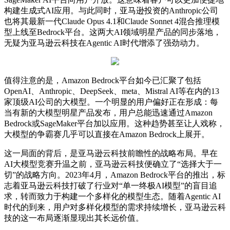
构建生成式AI应用。与此同时，亚马逊投资的Anthropic公司
也将其最新一代Claude Opus 4.1和Claude Sonnet 4混合推理模
型上线至Bedrock平台。这两大AI领域明星产品的同步落地，
无疑为亚马逊云科技在Agentic AI时代增添了强劲动力。
值得注意的是，Amazon Bedrock平台如今已汇聚了包括
OpenAI、Anthropic、DeepSeek、me
ta、Mistral AI等在内的13
家顶级AI公司的大模型。一个明显的用户偏好正在形成：每
当有新的大模型明星产品发布，用户总能迅速通过Amazon
Bedrock或SageMaker平台加以应用。这种趋势甚至让人戏称，
大模型的争霸赛几乎可以直接在Amazon Bedrock上展开。
这一局面的背后，是亚马逊云科技前瞻性的战略布局。早在
AI大模型竞赛升温之前，亚马逊云科技便确立了“选择大于一
切”的战略方向。2023年4月，Amazon Bedrock平台的推出，标
志着亚马逊云科技打破了行业对“单一终极AI模型”的盲目追
求，转而致力于构建一个多样化的模型生态。随着Agentic AI
时代的到来，用户对多样化模型的需求持续增长，亚马逊云科
技的这一布局逐渐显现出其长远价值。