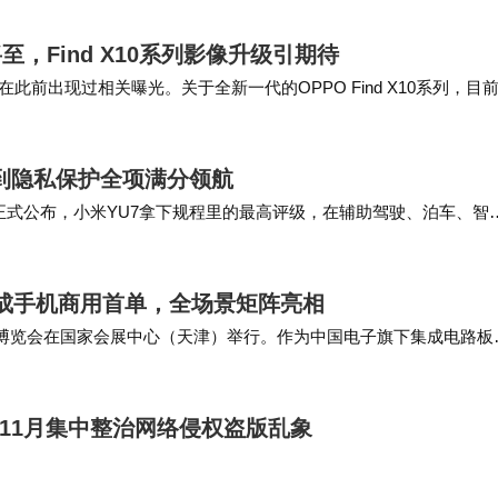
，Find X10系列影像升级引期待
前出现过相关曝光。关于全新一代的OPPO Find X10系列，目
息，但相关推测认为OPPO…
驶到隐私保护全项满分领航
果正式公布，小米YU7拿下规程里的最高评级，在辅助驾驶、泊车、智
配窄车位、斜列车位等多种场景，不用人为…
50完成手机商用首单，全场景矩阵亮相
界智能产业博览会在国家会展中心（天津）举行。作为中国电子旗下集成电路板
向智能手机与可穿戴设备的CI…
至11月集中整治网络侵权盗版乱象