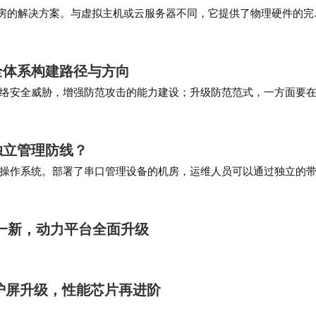
机房的解决方案。与虚拟主机或云服务器不同，它提供了物理硬件的完
和带宽资源。这意味着无论同一机柜的其他服务器…
整个行业重新思考中低端产品的核心竞争力。当电池容量
全体系构建路径与方向
竞争逻辑已然发生微妙变化。对于消费者而言，这种变
络安全威胁，增强防范攻击的能力建设；升级防范范式，一方面要
智能决策运转体系；坚持筑牢根基，加快突破模型…
何平衡性能与续航的优先级，将成为决定市场成败的关
独立管理防线？
操作系统。部署了串口管理设备的机房，运维人员可以通过独立的
串口通道登录到网络设备的控制台界面进行配置修…
一新，动力平台全面升级
计护屏升级，性能芯片再进阶