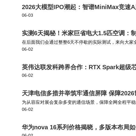
2026大模型IPO潮起：智谱MiniMax竞速
06-03
实测6天揭秘！米家巨省电大1.5匹空调：
在后面我们会通过整整6天不停歇的实际测试，来向大家全
06-02
测了一台 2021 年购入的大1.5匹老款新一级能效空调，
英伟达联发科跨界合作：RTX Spark超
06-02
天津电信多措并举筑牢通信屏障 保障202
为从容应对展会复杂多变的通信场景，保障全网全程平稳
06-02
障体系。立足天津城市数字化发展大局，天津电信将持续
华为nova 16系列价格揭晓，多版本布
06-02