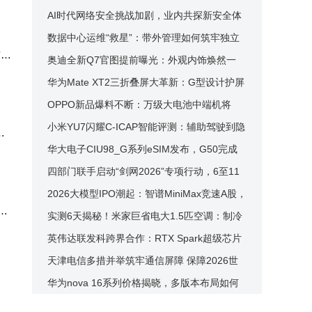
电力冗余与扩展优势全解析
AI时代网络安全挑战加剧，业内共探新安全体
系构建路径与方向
数据中心运维“救星”：带外管理如何筑牢独立
前也
管理防线？
奥迪全新Q7官图提前曝光：外观内饰焕然一
新，动力平台全面升级
华为Mate XT2三折叠屏大革新：G型设计护屏
升级，性能芯片再进阶
OPPO新品爆料不断：万级大电池中端机将
至，Find X10系列影像升级引期待
小米YU7闪耀C-ICAP智能评测：辅助驾驶到隐
能
私保护全项满分领航
华大电子CIU98_G系列eSIM发布，G50完成
手机商用首单，全场景矩阵亮相
四部门联手启动“剑网2026”专项行动，6至11
月集中整治网络侵权盗版乱象
2026大模型IPO潮起：智谱MiniMax竞速A股，
块
Anthropic抢跑美股谁将先声夺人？
实测6天揭秘！米家巨省电大1.5匹空调：制冷
制热低耗高效还静音
英伟达联发科跨界合作：RTX Spark超级芯片
开启PC性能与能效新篇章
天津电信多措并举筑牢通信屏障 保障2026世
界智能产业博览会网络畅通无阻
华为nova 16系列价格揭晓，多版本布局如何
精准匹配多元消费需求？