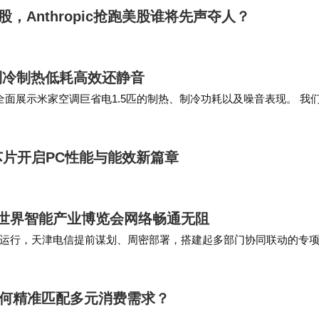
A股，Anthropic抢跑美股谁将先声夺人？
制冷制热低耗高效还静音
面展示米家空调巨省电1.5匹的制热、制冷功耗以及噪音表现。 我
在25平米的客厅使用5小时，几…
级芯片开启PC性能与能效新篇章
6世界智能产业博览会网络畅通无阻
运行，天津电信提前谋划、周密部署，搭建起多部门协同联动的专
打磨精品网络，不断优化通信服务品质，持续提升…
局如何精准匹配多元消费需求？