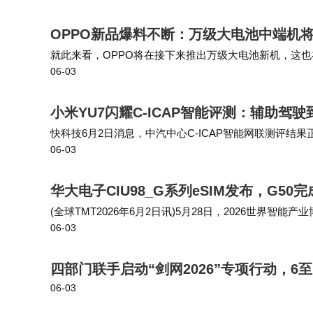
OPPO新品爆料不断：万级大电池中端机将至
就此来看，OPPO将在接下来推出万级大电池新机，这也在此
06-03
已经出现了不少的相关消息。 其中没有提到具体的品牌信
小米YU7闪耀C-ICAP智能评测：辅助驾
快科技6月2日消息，中汽中心C-ICAP智能网联测评结
06-03
座舱、隐私保护几个项目全部拿到顶尖评分。自动泊车适
华大电子CIU98_G系列eSIM发布，G
(全球TMT2026年6月2日讯)5月28日，2026世
06-03
核心力量，，以安全芯助力智能产业互联升级。 其中，面
四部门联手启动“剑网2026”专项行动，6
06-03