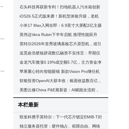
全
局，近20日主力净流入4.47亿
石头科技再获新专利！扫地机器人污水箱创新
设计提升清洁体验
iOS26.5正式版来袭！新机型体验升级，老机
成为
型升级前必看这份建议
小米17 Max入网在即：6.9英寸大屏配2亿主摄
化无
续航影像双升级
英伟达Vera Rubin下半年启航 推理性能跃升
在流
谷歌已抢先布局应用
英特尔2026年首秀玻璃基板芯片原型机，或引
键命
领AI芯片制造新变革
追觅俞浩硬核辟谣数亿融资不实传言：早期仅
获小米顺为1400万投资
金龙汽车微涨0.19%成交额5.7亿，主力资金净
带外
流出，业务布局多元前景受关注
苹果重心转向智能眼镜 新款Vision Pro继任机
型或两年后问世
软银投资OpenAI大获丰收：账面收益数百亿，
2025财年利润同比大增
美图云修China P&E展新姿：AI赋能全流程，
重塑专业影像创作新体验
本栏最新
联发科携手英特尔：下一代芯片锁定EMIB-T封
装 2027年量产在即
独立服务器托管：硬件独占、权限自由、网络