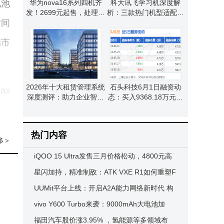
电池
华为nova16系列四机齐
科大讯飞学习机深度解
发！2699元起售，处理器
析：三款热门机型适配不
时间
与续航升级诚意满满
同学习需求怎么选？
端市
2026年十大租赁管理系统
石头科技6月1日融资动
ax
深度测评：助力企业智能
态：买入9368.18万元，
管理，开启高效资产运营
融资融券余额降至14.03
强化
新篇章
亿元
数竞
热门内容
多
>
iQOO 15 Ultra发售三月价格松动，4800元高
配入手，游戏性能散热皆出色
星闪加持，精准制敌：ATK VXE R1如何重塑F
持前
PS电竞鼠标新标杆
UUMit平台上线：开启A2A能力网络新时代 构
产品
建AI能力交易新生态
vivo Y600 Turbo来袭：9000mAh大电池加
数竞
持，5月27日开售入门中端新选择
福田汽车股价涨3.95% ，氢能源等多领域布