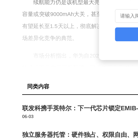
续航能力仍是该机型最大亮点。前代畅享90P
容量或突破9000mAh大关，甚至可能冲击万
有望延长至1.5天以上，彻底解决用户电量焦虑
场差异化竞争的典范。
市场分析指出，华为自2026年3月重启千元
的成功不仅在于硬件配置，更得益于华为对中
续航、系统稳定性等核心体验。这种策略与红
同类内容
争，却在实际使用体验上缺乏突破性创新。
联发科携手英特尔：下一代芯片锁定EMIB-T
随着畅享100ProMax预计年底发布，
06-03
代1599-1999元的定价策略，新机极有可能复
力的挑战，更是市场定位的考验——当用户发
独立服务器托管：硬件独占、权限自由、