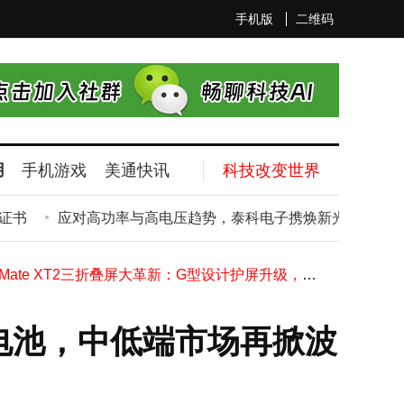
手机版
二维码
2026大模型IPO潮起：智谱MiniMax竞速A股，Anthropic抢跑美股谁将先声夺人？
用
手机游戏
美通快讯
科技改变世界
独立服务器托管：硬件独占、权限自由、网络电力冗余与扩展优势全解析
AI时代网络安全挑战加剧，业内共探新安全体系构建路径与方向
书
应对高功率与高电压趋势，泰科电子携焕新光伏解决方案亮相
据中心运维“救星”：带外管理如何筑牢独立管理防线？
奥迪全新Q7官图提前曝光：外观内饰焕然一新，动力平台全面升级
华为Mate XT2三折叠屏大革新：G型设计护屏升级，性能芯片再进阶
OPPO新品爆料不断：万级大电池中端机将至，Find X10系列影像升级引期待
小米YU7闪耀C-ICAP智能评测：辅助驾驶到隐私保护全项满分领航
大电池，中低端市场再掀波
华大电子CIU98_G系列eSIM发布，G50完成手机商用首单，全场景矩阵亮相
四部门联手启动“剑网2026”专项行动，6至11月集中整治网络侵权盗版乱象
2026大模型IPO潮起：智谱MiniMax竞速A股，Anthropic抢跑美股谁将先声夺人？