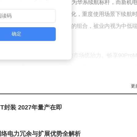
roMax凭借8500mAh电池成为华系续航标杆，而新机
级容量。配合麒麟8020的能效优化，重度使用场景下续航
。这种"超大电池+低功耗芯片"的组合，被业内视为中低
确定
机产品线后，已展现出强大的市场统治力。畅享90ProM
低端用户需求的精准把握——放弃极致性能追求，转而
米、荣耀等品牌形成鲜明对比，后者长期依赖性价比参
更
封装 2027年量产在即
中低端市场格局面临重塑。行业观察人士认为，华为若能保
制畅享90ProMax的销量神话。对于竞品而言，这不仅是
现千元机也能获得旗舰级续航体验时，传统的性价比参
网络电力冗余与扩展优势全解析