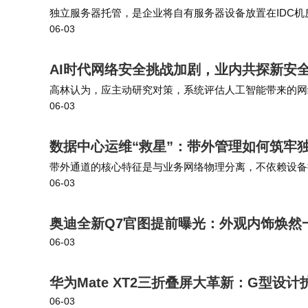
独立服务器托管，是企业将自有服务器设备放置在IDC
争或将失去吸引力。
06-03
独占权。您的业务独占整台服务器的CPU、内存、硬盘
这场由华为引发的"续航革命"，正在迫使
AI时代网络安全挑战加剧，业内共探新安
比摄像头数量更受关注的参数时，手机市场的
高林认为，应主动研究对策，系统评估人工智能带来的网
06-03
量分析等全链条导入AI技术，另一方面要建立AI驱动的
疑带来了更多优质选择；而对于厂商来说，如
题。
数据中心运维“救星”：带外管理如何筑牢
带外通道的核心特征是与业务网络物理分离，不依赖设备
06-03
网络或者4G/5G备份链路连接到串口管理设备，再通过
奥迪全新Q7官图提前曝光：外观内饰焕然
06-03
华为Mate XT2三折叠屏大革新：G型设
06-03