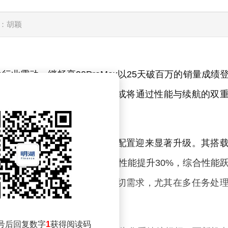
：胡颖
业震动。继畅享90ProMax以25天破百万的销量成绩
Max的曝光信息显示，这款新机或将通过性能与续航的双
将延续前代旗舰级设计语言，核心配置迎来显著升级。其搭
性能，相比前代麒麟8000，单核性能提升30%，综合性能
应了中低端用户对流畅体验的迫切需求，尤其在多任务处
号后回复数字
1
获得阅读码