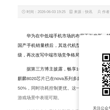
时间：2026-06-03 19:25
来源：快讯
作者
华为在中低端手机市场的布局正引发新一轮行
国产手机销量榜后，其迭代机型畅享100Pro
级，再次改写中端市场竞争格局。
据第三方博主披露，畅享100ProMax
麒麟8020芯片已在nova系列多款机型中验证
50%，同时功耗控制更优。这一升级直接回
游戏场景中表现可期。
关注公众