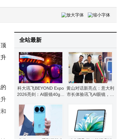
独立服务器托管：硬件独占、权限自由、网络电力冗余与扩展优势全解析
全站最新
登顶
重升
载的
科大讯飞BEYOND Expo
黄山对话新亮点：意大利
2026亮剑：AI眼镜40g轻
市长体验讯飞AI眼镜，科
跃升
量化登场，全场景交互革
技助力跨语言交流无障碍
新未来
理和