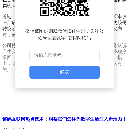
实现内资股与国际资本市场的接轨。
近期，相关参与股东向公司提出撤回申请的明确要求。经审慎
评估后，范式智能决定尊重股东意愿，即日起终止原定的股份
转换流程，并同步向监管部门提交撤销申请。截至公告发布
微信截图识别或微信按住识别，关注公
时，该计划尚未完成任何实质性审批或股份转换操作。
众号回复数字
1
获得阅读码
公司特别说明，此次申请撤回不会对现有业务运营及财务状况
产生实质性影响。根据现行规定，已提交的申请材料将按程序
退回，相关股份将继续维持现有登记状态。市场分析人士指
出，此举或与近期资本市场环境变化及股东结构调整需求有
关。
确定
解码互联网热点技术：洞察它们怎样为数字生活注入新活力！