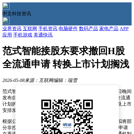
中文科技资讯
业界资讯
互联网
手机资讯
电脑硬件
数码产品
家电产品
APP
应用
手机游戏
美通快讯
范式智能接股东要求撤回H股
全流通申请 转换上市计划搁浅
2026-05-08
来源：互联网
编辑：瑞雪
范式智能技术集团股份有限公司（股份代号：6682）今日晚间
发布自愿公告，宣布已正式向中国证监会提交撤回H股全流通
计划的申请。这一决定标志着公司此前推进的股份转换及上市
安排发生重大调整。
根据公告披露，该公司曾于2025年11月24日发布计划，拟将部
分非控股股东持有的13,779,177股内资股转换为H股，并申请
在香港联合交易所主板上市。该方案原定通过股份全流通机制