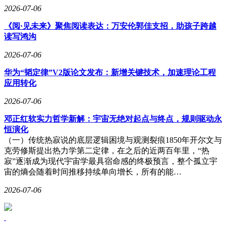
2026-07-06
《阅·见未来》聚焦阅读表达：万安伦郭佳支招，助孩子跨越
读写鸿沟
2026-07-06
华为“韬定律”V2版论文发布：新增关键技术，加速理论工程
应用转化
2026-07-06
邓正红软实力哲学新解：宇宙无绝对起点与终点，规则驱动永
恒演化
（一）传统热寂说的底层逻辑困境与观测裂痕1850年开尔文与
克劳修斯提出热力学第二定律，在之后的近两百年里，“热
寂”逐渐成为现代宇宙学最具宿命感的终极预言，整个孤立宇
宙的熵会随着时间推移持续单向增长，所有的能…
2026-07-06