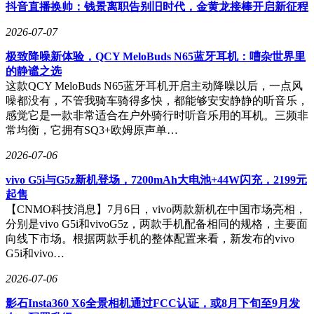
兼顾手感与质感。
抖音直播换帅：钱景离职告别旧时代，金黄龙接棒开启新征程
续航能力实现重大突破，内置7100mAh超大容量电池，支持
2026-07-07
90W有线快充和40W无线充电方案。这套续航系统与同系列
极致降噪新体验，QCY MeloBuds N65蓝牙耳机：嘈杂世界里
vivo X300s保持一致，可满足重度用户全天使用需求。其他配
的静谧之选
置方面，该机延续了旗舰机型应有的水准，在系统优化、网络
这款QCY MeloBuds N65蓝牙耳机开启主动降噪以后，一点风
连接和散热设计等维度进行常规升级，形成性能、影像、续航
噪都没有，不管我骑车骑得多快，都能够安安静静的听音乐，
三位一体的核心竞争力。
感觉它是一款非常适合在户外骑行时听音乐用的耳机。三频非
常均衡，它拥有SQ3+欧姆原声单…
2026-07-06
vivo G5i与G5z新机登场，7200mAh大电池+44W闪充，2199元
起售
【CNMO科技消息】7月6日，vivo两款新机在中国市场亮相，
分别是vivo G5i和vivoG5z，两款手机配备相同的规格，主要面
向线下市场。根据两款手机的整体配置来看，新发布的vivo
G5i和vivo…
2026-07-06
影石Insta360 X6全景相机通过FCC认证，或8月下旬至9月发