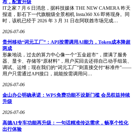
布，配置升级
IT之家 7 月 6 日消息，据科技媒体 THE NEW CAMERA 昨天
报道，影石下一代旗舰级全景相机 Insta360 X6 即将现身。同
时，该机已经于 2026 年 3 月 31 日在阿联酋市场完成…
2026-07-06
贵州移动“词元工厂”：API按需调用AI能力，Token成本降超
两成
形象地说，过去的算力中心像一个“五金超市”，摆满了服务
器、显卡、存储等“原材料”，用户买回去还得自己动手组装、
调试、运维；现在我们的“词元工厂”则直接交付“标准件”——
用户只需通过API接口，就能按需调用问…
2026-07-06
金山办公明确承诺：WPS免费功能不设新门槛 会员权益持续
升级
2026-07-06
高德AI专车功能再升级：一句话精准传达需求，畅享个性化
出行体验