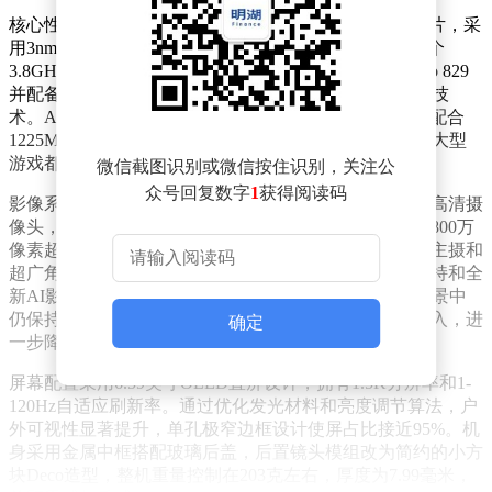
核心性能方面，vivo X300e搭载全新骁龙8 Gen 5旗舰芯片，采
用3nm制程工艺与2+6全大核架构设计。该处理器集成2个
3.8GHz超大核和6个3.32GHz性能核，GPU升级为Adreno 829
并配备2MB独立缓存，支持硬件级光线追踪和全局光照技
术。AI算力较前代提升46%，可流畅运行各类AI应用，配合
1225MHz主频的图形处理单元，无论是多任务处理还是大型
游戏都能轻松应对。
微信截图识别或微信按住识别，关注公
众号回复数字
1
获得阅读码
影像系统成为该机最大亮点之一。前置配备5000万像素高清摄
像头，后置采用三摄组合方案：5000万像素大底主摄、800万
像素超广角镜头和5000万像素中底潜望长焦镜头。虽然主摄和
超广角参数较标准版有所调整，但通过蔡司光学镜头加持和全
新AI影像算法，在夜景拍摄、人像虚化和长焦微距等场景中
仍保持旗舰级表现。实况照片功能与智能修图系统的加入，进
确定
一步降低了专业摄影门槛。
屏幕配置采用6.59英寸OLED直屏设计，拥有1.5K分辨率和1-
120Hz自适应刷新率。通过优化发光材料和亮度调节算法，户
外可视性显著提升，单孔极窄边框设计使屏占比接近95%。机
身采用金属中框搭配玻璃后盖，后置镜头模组改为简约的小方
块Deco造型，整机重量控制在203克左右，厚度为7.99毫米，