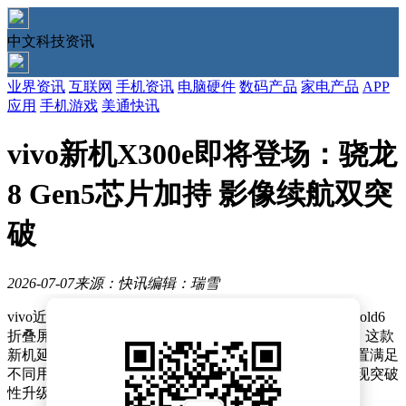
中文科技资讯
业界资讯
互联网
手机资讯
电脑硬件
数码产品
家电产品
APP
应用
手机游戏
美通快讯
vivo新机X300e即将登场：骁龙
8 Gen5芯片加持 影像续航双突
破
2026-07-07
来源：快讯
编辑：瑞雪
vivo近期在旗舰手机市场动作频频，继此前推出vivo X Fold6
折叠屏机型后，又一款名为vivo X300e的新机即将登场。这款
新机延续了品牌在高端市场的布局策略，通过差异化配置满足
不同用户群体的需求，尤其在影像、性能和续航方面实现突破
性升级。