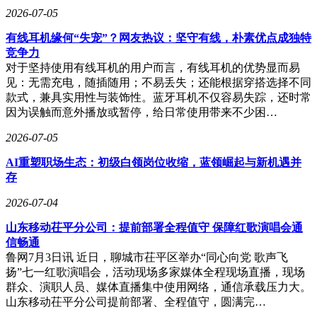
2026-07-05
有线耳机缘何“失宠”？网友热议：坚守有线，朴素优点成独特
竞争力
对于坚持使用有线耳机的用户而言，有线耳机的优势显而易
见：无需充电，随插随用；不易丢失；还能根据穿搭选择不同
款式，兼具实用性与装饰性。蓝牙耳机不仅容易失踪，还时常
因为误触而意外播放或暂停，给日常使用带来不少困…
2026-07-05
AI重塑职场生态：初级白领岗位收缩，蓝领崛起与新机遇并
存
2026-07-04
山东移动茌平分公司：提前部署全程值守 保障红歌演唱会通
信畅通
鲁网7月3日讯 近日，聊城市茌平区举办“同心向党 歌声飞
扬”七一红歌演唱会，活动现场多家媒体全程现场直播，现场
群众、演职人员、媒体直播集中使用网络，通信承载压力大。
山东移动茌平分公司提前部署、全程值守，圆满完…