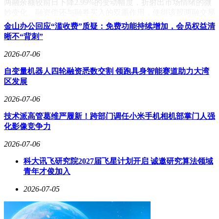
两融余额较前日下降2.99%的变动幅度，折射出市场情绪的微
妙变化。融资偿还与融券买入的双重作用，使得该股两融交易
呈现结构性分化。这种资金动向往往与股价波动形成联动效
金山办公回应“滥收费”质疑：免费功能持续增加，会员权益清
应，值得投资者持续关注后续市场表现。
晰不“背刺”
2026-07-06
自变量机器人四轮融资悉数交割 领跑具身智能赛道助力大湾
区发展
2026-07-06
技术派高管葛维严履新！跨部门调任小米手机相机部掌门人强
化影像竞争力
2026-07-06
科大讯飞研究院2027届飞星计划开启 诚邀研究算法领域
青年才俊加入
2026-07-05