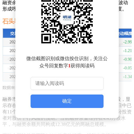
融资余额降至12.33亿元。这种资金撤离现象与近期市场波动
形成呼应，反映出部分投资者对短期股价走势的谨慎态度。
微信截图识别或微信按住识别，关注公
众号回复数字
1
获得阅读码
融券市场则呈现相反操作，当日融券净买入量达2.75万股，显
确定
示存在看空资金持续布局。值得注意的是，近20个交易日中已
有11个交易日出现融券净卖出，这种持续性操作暗示部分投资
者对股价下行风险的预期。当前融券余量维持在4.45万股水
平，与融资余额共同构成12.38亿元的两融总规模。