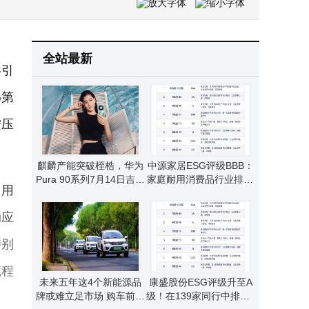
董明珠李书福携手：吉利格力跨界合作，共绘智能电动与家电新蓝图
全站最新
略引
G第
按压
麒麟产能突破桎梏，华为
中源家居ESG评级BBB：
Pura 90系列7月14日吉隆
家庭耐用消费品行业排96
，用
坡首发，剑指东盟高端市
名 环境治理待提升
场
动应
特别
流程
未来五年这4个新能源品
康盛股份ESG评级升至A
牌或难立足市场 购车前需
级！在139家同行中排第4