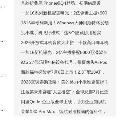
吉隆坡首发，剑指东盟高端市场
首款折叠屏iPhone或Q4登场，初期供应紧
发动
张，黄牛溢价恐成“抢手货”
一加16系列新机配置曝光：2亿像素主摄+900
0mAh大电池，性能影像全面升级
1816年专利新用！Windows大神用斯特林发动
机为CPU“废热发电”
别小瞧手机飞行模式！这5个隐藏妙用超实
，比
用，解决生活小烦恼
2026开放式耳机音质大比拼！十款高口碑耳机
实测，哪款是你的菜？
一加16新机曝光：2亿主摄搭配5000万潜望长
焦 9000mAh电池成亮点
iOS 27代码现神秘设备代号，带摄像头AirPod
s或将来袭，靠谱吗？
新款福特探险者7月6日上市！2.3T配10AT，
o
车长超5米，配置再升级！
2026空调选购攻略：美的格力小米谁更值得？
质价比售后全解析
法拉第未来辟谣“人去楼空”：全球总部3月已迁
至洛杉矶硅滩
阿里Qoder企业版全球上线，助力企业知识共
，并
享与AI安全高效运行
荣耀X80 Pro Max：续航耐用拉满的偏科生，
究竟是不是你的菜？