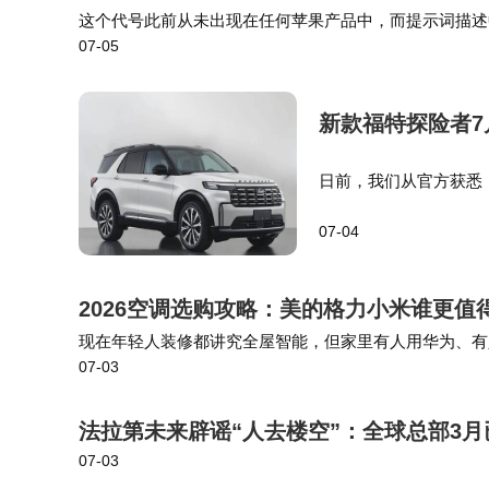
这个代号此前从未出现在任何苹果产品中，而提示词描述
07-05
张图像。现在 iOS 27 的代码中就已经出现了相关设
新款福特探险者7月
日前，我们从官方获悉
针对外观细节和内饰配
07-04
售价区间为30.98-39.
2026空调选购攻略：美的格力小米谁更值
现在年轻人装修都讲究全屋智能，但家里有人用华为、有
07-03
谱。美的把双排铜管、美芝压缩机、无风感技术、全屋智能
法拉第未来辟谣“人去楼空”：全球总部3
07-03