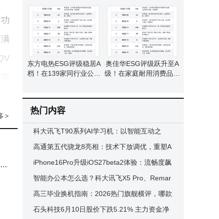
谨慎评估风险
7，环境治理社会责任待
提升
话功
可满
QV
东方电热ESG评级稳居A
奥佳华ESG评级跃升至A
档！在139家同行业公司
级！在家庭耐用消费品行
的前
中排名第47位表现亮眼
业139家公司中排第47名
热门内容
多
>
电池
科大讯飞T90系列AI学习机：以智能互动之
全面
力，开启孩子全学段学习新征程
高通第五代骁龙8亮相：技术下放调优，重塑A
机中
ndroid旗舰手机新体验
iPhone16Pro升级iOS27beta2体验：流畅度飙
办公
升，续航温控信号均有优化
智能办公本怎么选？科大讯飞X5 Pro、Remar
用场
kable 2、BOOX Note Air 2对比来帮你
高三毕业换机指南：2026热门旗舰横评，哪款
能定格你的青春闪耀瞬间？
石头科技6月10日股价下跌5.21% 主力资金净