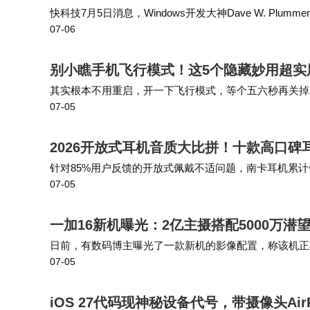
快科技7月5日消息，Windows开发大神Dave W. 
07-06
机安装在他的AMD线程撕裂者3970X主板芯片组上，利
别小瞧手机飞行模式！这5个隐藏妙用超实
其实根本不用重启，开一下飞行模式，等个五六秒再关掉
07-05
重启快十倍都不止。 身边好多宝妈都这么用，说比设置
2026开放式耳机音质大比拼！十款高口
针对85%用户反馈的开放式佩戴不适问题，南卡耳机累计优
07-05
ck稳态仿生结构设计，通过改良耳机的材质、耳挂弯曲
一加16新机曝光：2亿主摄搭配5000万潜望
日前，有数码博主曝光了一款新机的影像配置，称该机正在测
07-05
且该博主还翻出了其此前曝光的一款@一加手机 新机的
iOS 27代码现神秘设备代号，带摄像头Ai