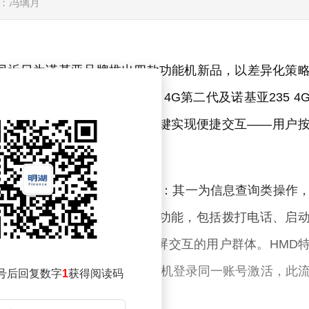
：冯璃月
公司近日为诺基亚品牌推出四款功能机新品，以差异化策
基亚210 4G、诺基亚215 4G第二代及诺基亚235 4
手集成至功能机，并通过实体按键实现便捷交互——用户
I提供底层支持，覆盖两大使用场景：其一为信息查询类操作
设置闹钟；其二为设备控制类功能，包括拨打电话、启
操作门槛，尤其适合不熟悉触屏交互的用户群体。HMD
过智能手机端购买订阅，并在功能机登录同一账号激活，此
号后回复数字
1
获得阅读码
辅助设备。