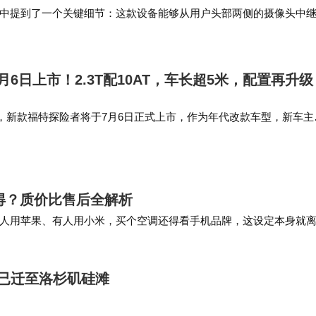
中提到了一个关键细节：这款设备能够从用户头部两侧的摄像头中
备的引用，说明硬件研发和系统适配正在同步推…
6日上市！2.3T配10AT，车长超5米，配置再升级
，新款福特探险者将于7月6日正式上市，作为年代改款车型，新车主
置进行优化调整，动力系统保持不变。作为参考，现款长安福特探险
98万元。外观…
得？质价比售后全解析
人用苹果、有人用小米，买个空调还得看手机品牌，这设定本身就
不挑平台、中央空调十年延保、12000个网点…
月已迁至洛杉矶硅滩