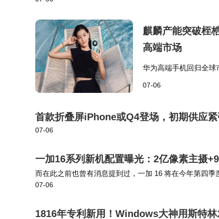
麒麟产能突破桎梏，
高端市场
华为高端手机回归全球
月14日在马来西亚吉隆
07-06
能限制后，正式重启海
首款折叠屏iPhone或Q4登场，初期供应
07-06
一加16系列新机配置曝光：2亿像素主摄+9
而在此之前也曾有消息提到过，一加 16 将在今年第四季度发
07-06
焦镜头，同时超广角镜头也会进行升级。参考来看，前代产
1816年专利新用！Windows大神用斯特