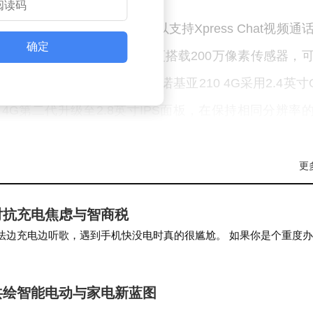
机型均配备VGA摄像头以支持Xpress Chat视频通
确定
增设后置摄像头，后者第二代版本更搭载200万像素传感器，
队：诺基亚200 4G与诺基亚210 4G采用2.4英寸
5 4G第二代升级至2.8英寸IPS面板，在保持相同分辨率
更
征。四款机型均搭载S30+操作系统，配备1450mAh
5mm耳机接口及FM收音机功能。值得关注的是，充电接口
对抗充电焦虑与智商税
属于前瞻性配置。行业分析师指出，HMD通过在传统功能
没法边充电边听歌，遇到手机快没电时真的很尴尬。 如果你是个重度
途火车上需要极致稳定的听感且不方便随时充电…
了备用机的核心价值，又为特定用户群体创造了新的使
共绘智能电动与家电新蓝图