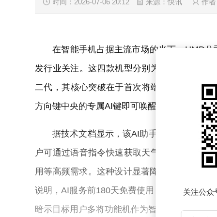
时间：2026-07-06 20:12
来源：快讯
作者
在智能手机占据主流市场的当下，HMD
发行业关注。这四款机型分别为诺基亚200 4G、诺
二代，其核心突破在于首次将端侧AI语音助
方向键中央的专属AI键即可唤醒语音功能。
据技术文档显示，该AI助手由Sikey A
户可通过语音指令快速获取天气、日历事件或
用等高频需求。这种设计显著降低了功能机的
说明，AI服务前180天免费使用，后续需通
关注公众
暗示目标用户多将功能机作为智能手机之外的