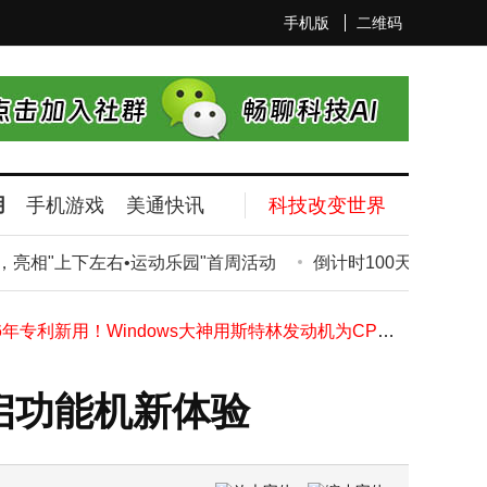
手机版
二维码
新款福特探险者7月6日上市！2.3T配10AT，车长超5米，配置再升级！
用
手机游戏
美通快讯
科技改变世界
董明珠李书福携手：吉利格力跨界合作，共绘智能电动与家电新蓝图
麒麟产能突破桎梏，华为Pura 90系列7月14日吉隆坡首发，剑指东盟高端市场
"，亮相"上下左右•运动乐园"首周活动
倒计时100天！2026湾
首款折叠屏iPhone或Q4登场，初期供应紧张，黄牛溢价恐成“抢手货”
一加16系列新机配置曝光：2亿像素主摄+9000mAh大电池，性能影像全面升级
1816年专利新用！Windows大神用斯特林发动机为CPU“废热发电”
别小瞧手机飞行模式！这5个隐藏妙用超实用，解决生活小烦恼
2026开放式耳机音质大比拼！十款高口碑耳机实测，哪款是你的菜？
开启功能机新体验
一加16新机曝光：2亿主摄搭配5000万潜望长焦 9000mAh电池成亮点
iOS 27代码现神秘设备代号，带摄像头AirPods或将来袭，靠谱吗？
新款福特探险者7月6日上市！2.3T配10AT，车长超5米，配置再升级！