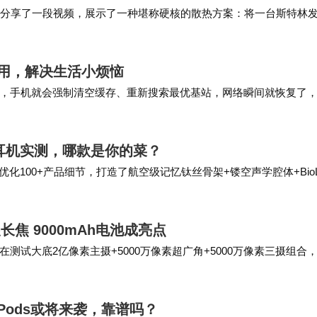
Plummer分享了一段视频，展示了一种堪称硬核的散热方案：将一台斯特林
用废热驱动飞轮旋转。…
用，解决生活小烦恼
，手机就会强制清空缓存、重新搜索最优基站，网络瞬间就恢复了
青少年模式还省心，不用一步步去调权限，点一下就…
碑耳机实测，哪款是你的菜？
化100+产品细节，打造了航空级记忆钛丝骨架+镂空声学腔体+BioL
、结构设计等方面，实现舒适佩戴…
长焦 9000mAh电池成亮点
试大底2亿像素主摄+5000万像素超广角+5000万像素三摄组合
爆料截图。此外，之前有数码博主还曝…
rPods或将来袭，靠谱吗？