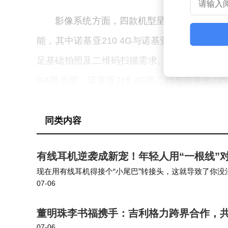
影像系统方面，四款机型呈现差异化配置。所有
能，其中诺基亚210 4G与诺基亚235 4G
足基础拍照及二维码扫描需求。屏幕规格则分为两个梯
GA显示屏，诺基亚215 4G第二代与诺基亚23
提下扩大可视面积。
同类内容
硬件参数保持高度统一性是这代产品的显著特
以延续功能机长续航优势，支持蓝牙5.0、3.
有线耳机逆袭成新宠！年轻人用“一根线”
升级为USB-C标准，这在入门级功能机领域
现在用有线耳机得接个“小尾巴”转接头，这就导致了你
07-06
党、经常坐在电脑前剪辑、打游戏，或者是在图书馆、长
融入AI交互、视频通话等现代功能，既保留
景。
董明珠李书福携手：吉利格力跨界合作，
07-06