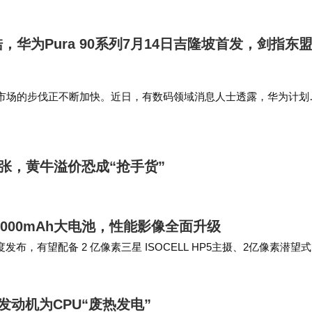
华为Pura 90系列7月14日吉隆坡首发，剑指东
市场的步伐正不断加快。近日，有数码领域消息人士透露，华为计划
坡举办Pura 90系列全球新品发布会，这一举动标志着华为在突破芯
外高端市场的全面布局。据业内人士分析，华为选择吉隆坡作
紧张，黄牛溢价恐成“抢手货”
000mAh大电池，性能影像全面升级
布，有望配备 2 亿像素三星 ISOCELL HP5主摄、2亿像素潜望
品一加15T配备 6…
林发动机为CPU“废热发电”