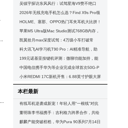
流出超3700万元 资金动向引关注
吴镇宇探访东风风行：试驾星海V9赞不绝口
星海V6智慧魅力引期待
2026年无线充电手机怎么选？Find X9s Pro领
盟
衔多款旗舰告别电量焦虑
HOLME、塞那、OPPO热门耳夹耳机大比拼！
哪款才是你的日常好搭子？
苹果M5 Ultra版Mac Studio测试768GB内存，
于7
内存紧张或致顶配售价超1万美元
凯翼拾月max深度试驾：4万级小车打破常
片产
规，重新定义代步新体验
科大讯飞AI学习机T90 Pro：AI精准导航，助
力孩子期末复习告别盲目刷题
199元诺基亚按键机评测：微聊功能加持，能
否成为备用机新选择？
中国电信携手华为等企业完成全球首次50G-P
ON三代共存设备互通验证
小米REDMI 17C新机开售：6.88英寸护眼大屏
+旗舰美学，入门市场新选择
本栏最新
式长
有线耳机逆袭成新宠！年轻人用“一根线”对抗
充电焦虑与智商税
董明珠李书福携手：吉利格力跨界合作，共绘
智能电动与家电新蓝图
麒麟产能突破桎梏，华为Pura 90系列7月14日