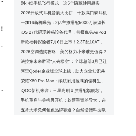
继两
机为CPU“废热发电”
别小瞧手机飞行模式！这5个隐藏妙用超实
用，解决生活小烦恼
2026开放式耳机音质大比拼！十款高口碑耳机
实测，哪款是你的菜？
一加16新机曝光：2亿主摄搭配5000万潜望长
！
焦 9000mAh电池成亮点
iOS 27代码现神秘设备代号，带摄像头AirPod
s或将来袭，靠谱吗？
新款福特探险者7月6日上市！2.3T配10AT，
要
车长超5米，配置再升级！
2026空调选购攻略：美的格力小米谁更值得？
者
质价比售后全解析
法拉第未来辟谣“人去楼空”：全球总部3月已迁
至洛杉矶硅滩
阿里Qoder企业版全球上线，助力企业知识共
享与AI安全高效运行
荣耀X80 Pro Max：续航耐用拉满的偏科生，
离
究竟是不是你的菜？
iQOO新机来袭：三星高刷直屏搭配旗舰芯，
中端性能市场再添猛将
手机重启与关机再开机：软硬重置差异大，选
对方式让手机运行更高效
五常大米凭何领跑品牌赛道？自然馈赠科技赋
能 农文旅融合铸就传奇