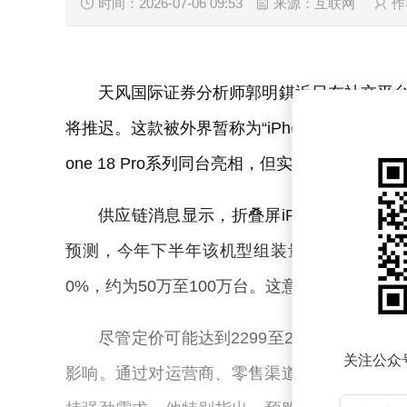
时间：2026-07-06 09:53
来源：互联网
作
天风国际证券分析师郭明錤近日在社交平台X
将推迟。这款被外界暂称为“iPhone Ultra”的
one 18 Pro系列同台亮相，但实际预购和销
供应链消息显示，折叠屏iPhone的制
预测，今年下半年该机型组装量将控制在700
0%，约为50万至100万台。这意味着产品上
尽管定价可能达到2299至2499美元（约
关注公众
影响。通过对运营商、零售渠道及黄牛市场的综