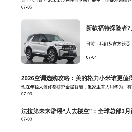
这个代号此前从未出现在任何苹果产品中，而提示词描述
07-05
张图像。现在 iOS 27 的代码中就已经出现了相关设
新款福特探险者7月
日前，我们从官方获悉
针对外观细节和内饰配
07-04
售价区间为30.98-39.
2026空调选购攻略：美的格力小米谁更值
现在年轻人装修都讲究全屋智能，但家里有人用华为、有
07-03
谱。美的把双排铜管、美芝压缩机、无风感技术、全屋智能
法拉第未来辟谣“人去楼空”：全球总部3
07-03