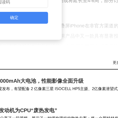
现“秒空”现象，官方发货周期或将延长至4-6周，部分
确定
种供求失衡。报告预测，折叠屏iPhone在非官方渠道
one和限量版AirPods之后，苹果产品中又一款具有显著
映了消费者对创新产品的追捧，也暴露出苹果在折叠屏
更
000mAh大电池，性能影像全面升级
布，有望配备 2 亿像素三星 ISOCELL HP5主摄、2亿像素潜望
品一加15T配备 6…
林发动机为CPU“废热发电”