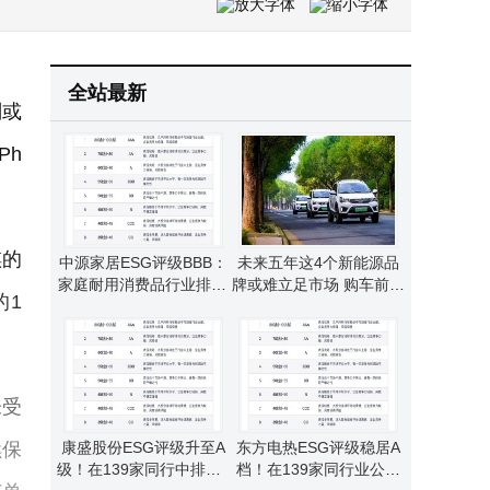
法拉第未来辟谣“人去楼空”：全球总部3月已迁至洛杉矶硅滩
首款折叠屏iPhone或Q4登场，初期供应紧张，黄牛溢价恐成“抢手货”
全站最新
划或
Ph
錤的
中源家居ESG评级BBB：
未来五年这4个新能源品
家庭耐用消费品行业排96
牌或难立足市场 购车前需
的1
名 环境治理待提升
谨慎评估风险
未受
续保
康盛股份ESG评级升至A
东方电热ESG评级稳居A
级！在139家同行中排第4
档！在139家同行业公司