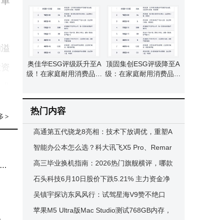
订单
7，环境治理社会责任待
中排名第47位表现亮眼
提升
的溢
奥佳华ESG评级跃升至A
顶固集创ESG评级降至A
投资
级！在家庭耐用消费品行
级：在家庭耐用消费品行
业139家公司中排第47名
业排名47，环境治理待提
技术
升
热门内容
多
>
高通第五代骁龙8亮相：技术下放调优，重塑A
ndroid旗舰手机新体验
智能办公本怎么选？科大讯飞X5 Pro、Remar
kable 2、BOOX Note Air 2对比来帮你
高三毕业换机指南：2026热门旗舰横评，哪款
式长
能定格你的青春闪耀瞬间？
石头科技6月10日股价下跌5.21% 主力资金净
流出超3700万元 资金动向引关注
吴镇宇探访东风风行：试驾星海V9赞不绝口
星海V6智慧魅力引期待
苹果M5 Ultra版Mac Studio测试768GB内存，