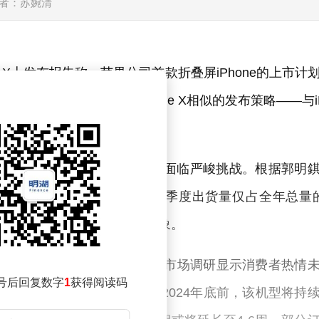
者：苏婉清
上发布报告称，苹果公司首款折叠屏iPhone的上市计
设备，预计将采用与2017年iPhone X相似的发布策略——与i
售时间将延后至第四季度。
造工艺复杂度远超预期，初期产能面临严峻挑战。根据郭明
万至800万台之间，其中第三季度出货量仅占全年总量
市初期将出现严重的供不应求现象。
合人民币1.6万至1.8万元），但市场调研显示消费者热情
号后回复数字
1
获得阅读码
合分析，郭明錤判断至少在2024年底前，该机型将持