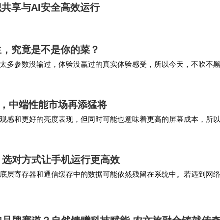
识共享与AI安全高效运行
科生，究竟是不是你的菜？
太多参数没输过，体验没赢过的真实体验感受，所以今天，不吹不
值不值得买，答案还是值得肯定值得，…
芯，中端性能市场再添猛将
观感和更好的亮度表现，但同时可能也意味着更高的屏幕成本，所
起售价大概率会是在3000元左右，预计将会…
，选对方式让手机运行更高效
底层寄存器和通信缓存中的数据可能依然残留在系统中。若遇到网
较为顽固的问题，则建议采用关机再开机，以彻底重…