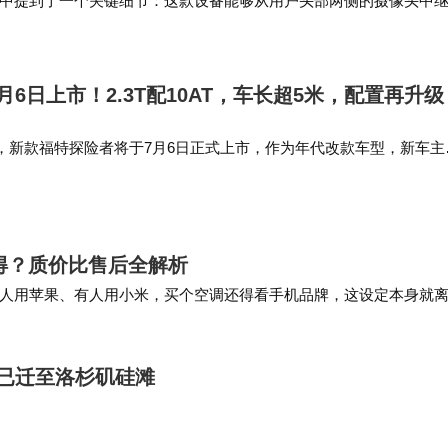
中提到了一个关键细节：这款设备能够从用户头部两侧的摄像头中
备的引用，说明硬件研发和系统适配正在同步推…
6日上市！2.3T配10AT，车长超5米，配置再升级
，新款福特探险者将于7月6日正式上市，作为年代改款车型，新车主
置进行优化调整，动力系统保持不变。作为参考，现款长安福特探险
98万元。外观…
得？质价比售后全解析
人用苹果、有人用小米，买个空调还得看手机品牌，这设定本身就
不挑平台、中央空调十年延保、12000个网点…
月已迁至洛杉矶硅滩