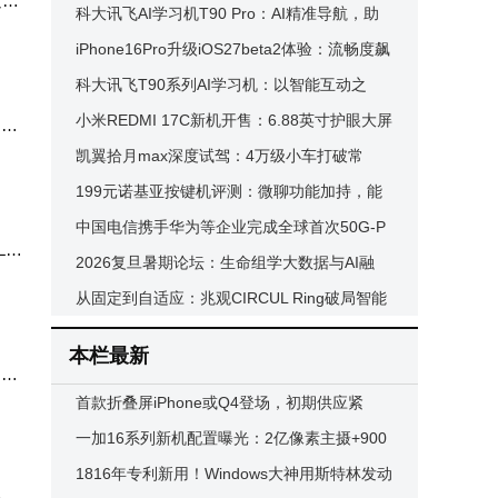
发动
内存紧张或致顶配售价超1万美元
科大讯飞AI学习机T90 Pro：AI精准导航，助
力孩子期末复习告别盲目刷题
iPhone16Pro升级iOS27beta2体验：流畅度飙
升，续航温控信号均有优化
科大讯飞T90系列AI学习机：以智能互动之
力，开启孩子全学段学习新征程
小米REDMI 17C新机开售：6.88英寸护眼大屏
，比
+旗舰美学，入门市场新选择
凯翼拾月max深度试驾：4万级小车打破常
规，重新定义代步新体验
199元诺基亚按键机评测：微聊功能加持，能
否成为备用机新选择？
中国电信携手华为等企业完成全球首次50G-P
o
ON三代共存设备互通验证
2026复旦暑期论坛：生命组学大数据与AI融
合，共探精准医疗新路径
从固定到自适应：兆观CIRCUL Ring破局智能
指环痛点，头部品牌会跟进吗？
本栏最新
，并
首款折叠屏iPhone或Q4登场，初期供应紧
张，黄牛溢价恐成“抢手货”
一加16系列新机配置曝光：2亿像素主摄+900
0mAh大电池，性能影像全面升级
1816年专利新用！Windows大神用斯特林发动