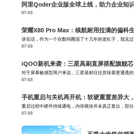
阿里Qoder企业版全球上线，助力企业知
07-03
荣耀X80 Pro Max：续航耐用拉满的偏
讲实话，作为一个在数码圈混了十几年的老杠子，我见过
07-03
就聊聊这台荣耀X80 Pro Max的11000mAh，到底
iQOO新机来袭：三星高刷直屏搭配旗舰
对于屏幕敏感型用户来说，三星基材往往意味着更通透的
07-03
品定位一般也比较高，而这款新机的定位是中端性能旗舰，
手机重启与关机再开机：软硬重置差异大
重启过程中硬件持续通电，内存模块并未真正复位，部分
07-03
接失败、蓝牙搜索失灵、系统界面冻结或电池耗电陡增等