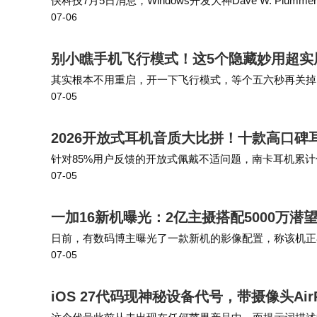
快科技7月5日消息，Windows开发大神Dave W. 
07-06
机安装在他的AMD线程撕裂者3970X主板芯片组上，利
别小瞧手机飞行模式！这5个隐藏妙用超实
其实根本不用重启，开一下飞行模式，等个五六秒再关掉
07-05
重启快十倍都不止。 身边好多宝妈都这么用，说比设置
2026开放式耳机音质大比拼！十款高口
针对85%用户反馈的开放式佩戴不适问题，南卡耳机累计优
07-05
ck稳态仿生结构设计，通过改良耳机的材质、耳挂弯曲
一加16新机曝光：2亿主摄搭配5000万潜望
日前，有数码博主曝光了一款新机的影像配置，称该机正在测
07-05
且该博主还翻出了其此前曝光的一款@一加手机 新机的
iOS 27代码现神秘设备代号，带摄像头Ai