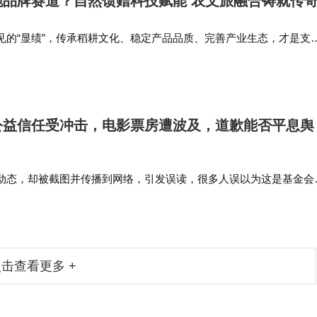
跑品牌赛道？自然馈赠科技赋能 农文旅融合铸就传
见的“显绩”，传承稻耕文化、稳定产品品质、完善产业生态，才是支
。 依托百万亩核心水稻种植基地，五常市创新打造“我在五常有亩田”
可线上实时查…
公益信任受冲击，电影票房遭波及，道歉能否平息舆
动态，却被截图并传播到网络，引发误读，很多人误以为这是基金会
已经对公益彻底告别。 从整体来看，这场风波形成了一个复杂的连
疑、捐款流失，…
击查看更多 +