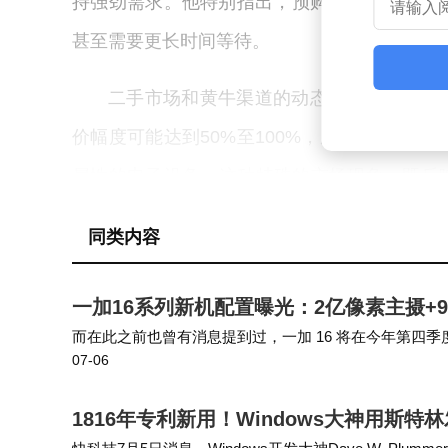
持强劲需求。他特别指出，预购开启后很可能出
甚至需要更长时间等待。
二手市场和黄牛渠道的动态进一步印证了这
价幅度可能达到50%至100%，成为继初代iPh
属性的电子设备。这种特殊的市场现象，既反
商业化过程中面临的产能瓶颈。
同类内容
一加16系列新机配置曝光：2亿像素主摄+9
而在此之前也曾有消息提到过，一加 16 将在今年第四季度发
07-06
焦镜头，同时超广角镜头也会进行升级。参考来看，前代产
1816年专利新用！Windows大神用斯特