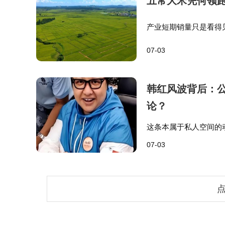
五常大米凭何领
产业短期销量只是看得
品牌长久领跑的“潜绩”
07-03
定制农业模式，消费者
韩红风波背后：
论？
这条本属于私人空间的
正式声明，甚至认为她
07-03
应：一边是基金会被质
点