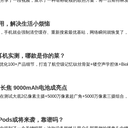
Plummer分享了一段视频，展示了一种堪称硬核的散热方案：将一台斯特林
用废热驱动飞轮旋转。…
用，解决生活小烦恼
，手机就会强制清空缓存、重新搜索最优基站，网络瞬间就恢复了
青少年模式还省心，不用一步步去调权限，点一下就…
碑耳机实测，哪款是你的菜？
化100+产品细节，打造了航空级记忆钛丝骨架+镂空声学腔体+BioL
、结构设计等方面，实现舒适佩戴…
长焦 9000mAh电池成亮点
试大底2亿像素主摄+5000万像素超广角+5000万像素三摄组合
爆料截图。此外，之前有数码博主还曝…
rPods或将来袭，靠谱吗？