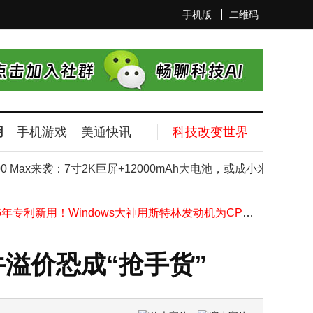
手机版
二维码
用
手机游戏
美通快讯
科技改变世界
法拉第未来辟谣“人去楼空”：全球总部3月已迁至洛杉矶硅滩
首款折叠屏iPhone或Q4登场，初期供应紧张，黄牛溢价恐成“抢手货”
 Max来袭：7寸2K巨屏+12000mAh大电池，或成小米最便宜2纳
一加16系列新机配置曝光：2亿像素主摄+9000mAh大电池，性能影像全面升级
1816年专利新用！Windows大神用斯特林发动机为CPU“废热发电”
别小瞧手机飞行模式！这5个隐藏妙用超实用，解决生活小烦恼
2026开放式耳机音质大比拼！十款高口碑耳机实测，哪款是你的菜？
一加16新机曝光：2亿主摄搭配5000万潜望长焦 9000mAh电池成亮点
牛溢价恐成“抢手货”
iOS 27代码现神秘设备代号，带摄像头AirPods或将来袭，靠谱吗？
新款福特探险者7月6日上市！2.3T配10AT，车长超5米，配置再升级！
2026空调选购攻略：美的格力小米谁更值得？质价比售后全解析