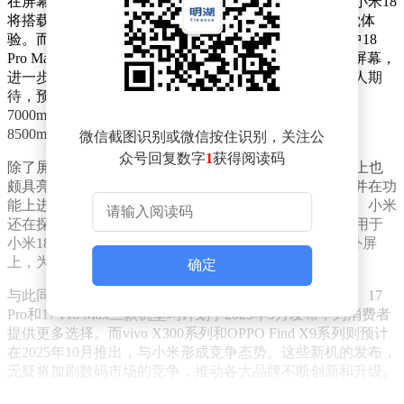
在屏幕配置方面，小米18系列表现尤为突出。爆料称，小米18
将搭载一块约6.4英寸的2K直屏，为用户带来细腻的视觉体
验。而小米18 Pro系列则可能采用全新的屏幕技术，其中18
Pro Max的屏幕尺寸有望达到6.9英寸，并配备2K OLED屏幕，
进一步提升了显示效果。续航方面，该系列机型同样令人期
待，预计将应用硅碳负极电池技术，电池容量有望达到
7000mAh级别，而18 Pro Max的电池容量更可能提升至
8500mAh，满足用户长时间使用的需求。
微信截图识别或微信按住识别，关注公
众号回复数字
1
获得阅读码
除了屏幕和续航，小米18 Pro与Pro Max机型在背屏设计上也
颇具亮点。据透露，这两款机型将延续妙享背屏设计，并在功
能上进行进一步增强，为用户带来更加便捷的操作体验。小米
还在探索基于AI的桌面体验，这一创新技术不仅有望应用于
小米18 Pro系列，还可能出现在小米新款折叠屏手机的外屏
上，为用户带来更加智能化的使用感受。
确定
与此同时，小米17系列也传出了新消息。据悉，小米17、17
Pro和17 Pro Max三款机型均计划于2025年9月发布，为消费者
提供更多选择。而vivo X300系列和OPPO Find X9系列则预计
在2025年10月推出，与小米形成竞争态势。这些新机的发布，
无疑将加剧数码市场的竞争，推动各大品牌不断创新和升级。