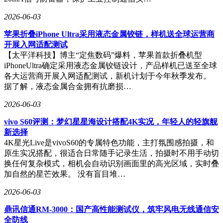
2026-06-03
苹果折叠iPhone Ultra采用液态金属铰链，样机送全球运营商
开展入网适配测试
【太平洋科技】博主“定焦数码”爆料，苹果首款折叠机型
iPhoneUltra确定采用液态金属铰链设计，产品样机已送至全球
各大运营商开展入网适配测试，新机计划于今年秋季发布。
据了解，液态金属合金拥有抗磨损…
2026-06-03
vivo S60评测：梦幻星星海设计搭配4K实况，年轻人的轻旗舰
新选择
4K星光Live是vivoS60的专属特色功能，主打氛围感拍摄，和
原生实况搭配，很适合日常随手记录生活，拍摄时不用手动切
换任何复杂模式，相机会自动识别画面里的高光区域，实时叠
加自然的星芒效果。 没有盲目堆…
2026-06-03
鼎讯信通RM-3000：国产高性能测试仪，筑牢风电无线通信安
全防线