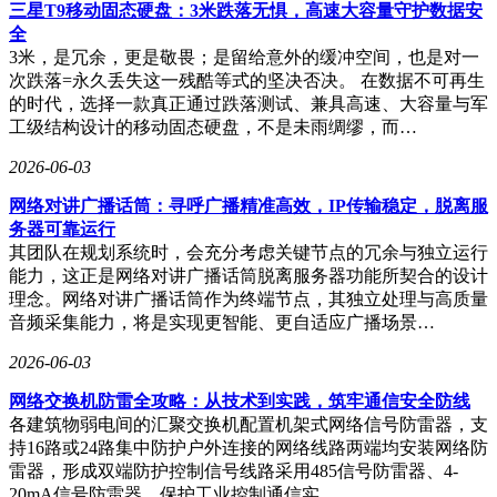
三星T9移动固态硬盘：3米跌落无惧，高速大容量守护数据安
全
3米，是冗余，更是敬畏；是留给意外的缓冲空间，也是对一
次跌落=永久丢失这一残酷等式的坚决否决。 在数据不可再生
的时代，选择一款真正通过跌落测试、兼具高速、大容量与军
工级结构设计的移动固态硬盘，不是未雨绸缪，而…
2026-06-03
网络对讲广播话筒：寻呼广播精准高效，IP传输稳定，脱离服
务器可靠运行
其团队在规划系统时，会充分考虑关键节点的冗余与独立运行
能力，这正是网络对讲广播话筒脱离服务器功能所契合的设计
理念。网络对讲广播话筒作为终端节点，其独立处理与高质量
音频采集能力，将是实现更智能、更自适应广播场景…
2026-06-03
网络交换机防雷全攻略：从技术到实践，筑牢通信安全防线
各建筑物弱电间的汇聚交换机配置机架式网络信号防雷器，支
持16路或24路集中防护户外连接的网络线路两端均安装网络防
雷器，形成双端防护控制信号线路采用485信号防雷器、4-
20mA信号防雷器，保护工业控制通信实…