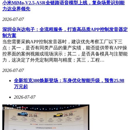
小米MiMo-V2.5-ASR全链路语音模型上线，复杂场景识别能
从细分指标来看，海尔智家在环境维度表现尤为突出，以9.01
力达业界领先
分位居行业第二，仅落后于格力电器的9.07分。该公司在节能
减排、绿色供应链管理等领域的持续投入获得认可，较行业均
2026-07-07
值高出近40%。治理维度则以7.32分独占鳌头，在董事会多元
化、股东权益保护等指标上表现优异。不过在社会责任维度，
深圳业兴达电子：全流程服务，打造高品质APP控制发音器定
该公司2.61分的得分仅排第13位，显示在员工福利、社区参与
制方案
等方面仍有提升空间。
当您需要采购APP控制发音器时，建议优先考察工厂以下三
点：其一，是否有同类产品的量产实绩，能否提供带有APP操
公开资料显示，海尔智家成立于1994年，总部位于青岛海尔科
控界面的案例视频或现场演示；其二，是否具备模具与注塑能
创生态园，业务覆盖智能家电研发制造与智慧家庭解决方案服
力，这决定了外壳定制周期与精度；其三，工程…
务。2026年一季度财报显示，公司实现营业收入736.87亿元，
净利润46.52亿元，虽同比有所下滑，但仍保持稳健经营态
2026-07-07
势。在股东结构方面，香港中央结算有限公司与中国证券金融
全新坦克300焕新登场：车身优化智能升级，预售25.98
股份有限公司分列第五、八大流通股东，较上期分别减持
万元起
986.68万股和5470.04万股。
2026-07-07
作为A股市场分红标杆企业，海尔智家上市以来累计派现达
486.62亿元，近三年派现规模就占半数以上。根据MSCI评级
标准，获得AA级评价的企业需在碳排放管理、产品生命周期
评估等37项核心指标中达到全球前15%水平。此次评级结果再
次印证了中国家电企业在可持续发展领域的转型成效，也为全
球投资者提供了重要决策参考。