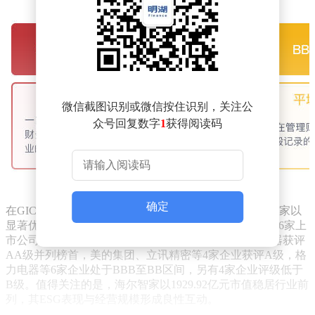
微信截图识别或微信按住识别，关注公
众号回复数字
1
获得阅读码
确定
在GICS三级家庭耐用消费品行业的横向对比中，海尔智家以
显著优势领跑A股市场。数据显示，2026年该行业共有16家上
市公司获得MSCI ESG评级，其中仅海尔智家与老板电器获评
AA级并列榜首，美的集团、立讯精密等4家企业获评A级，格
力电器等6家企业处于BBB至BB区间，另有4家企业评级低于
B级。值得关注的是，海尔智家以1929.92亿元市值稳居行业前
列，其ESG表现与经营规模形成良性互动。