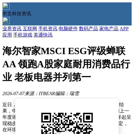
中文科技资讯
业界资讯
互联网
手机资讯
电脑硬件
数码产品
家电产品
APP
应用
手机游戏
美通快讯
海尔智家MSCI ESG评级蝉联
AA 领跑A股家庭耐用消费品行
业 老板电器并列第一
2026-07-07
来源：ITBEAR
编辑：瑞雪
近日，国际知名指数公司MSCI公布了最新一期ESG评级结
果，中国家电龙头企业海尔智家再次斩获AA级评价，与上一
年度评级持平。根据历史数据，该公司ESG评级自2023年起呈
现稳步提升态势，从A级连续两年跃升至AA级后保持稳定，
在环境、社会和治理三大维度均展现出行业领先水平。