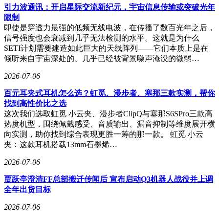
引力波通讯：开启星际交流新纪元，宇宙信息传输或突破光年
限制
即使是穿透力最强的低频无线电波，在传播了数百光年之后，
信号强度也会衰减到几乎无法检测的水平。这就是为什么
SETI计划需要建造如此巨大的天线阵列——它们本质上是在
倾听来自宇宙深处的、几乎已经被背景噪声淹没的微弱…
2026-07-06
百元耳夹式耳机怎么选？虹觅、漫步者、塞那三款实测，帮你
找到高性价比之选
这次我们选取虹觅 小云夹、漫步者ClipQ与塞那S6SPro三款高
热度机型，围绕佩戴感受、音质输出、漏音抑制等维度展开横
向实测，助你找到综合表现更胜一筹的那一款。 虹觅 小云
夹：这款耳机搭载13mm石墨烯…
2026-07-06
贾跃亭澄清FF总部搬迁传闻后 宣布启动Q3机器人战役并上调
全年出货目标
2026-07-06