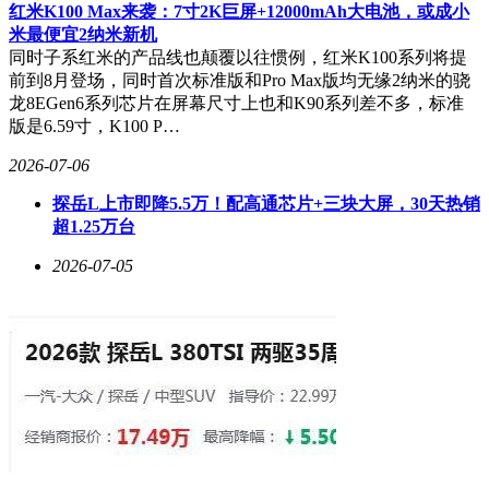
红米K100 Max来袭：7寸2K巨屏+12000mAh大电池，或成小
米最便宜2纳米新机
同时子系红米的产品线也颠覆以往惯例，红米K100系列将提
前到8月登场，同时首次标准版和Pro Max版均无缘2纳米的骁
龙8EGen6系列芯片在屏幕尺寸上也和K90系列差不多，标准
版是6.59寸，K100 P…
2026-07-06
探岳L上市即降5.5万！配高通芯片+三块大屏，30天热销
超1.25万台
2026-07-05