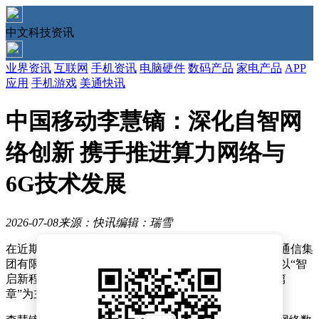
中文科技资讯
业界资讯
互联网
手机资讯
电脑硬件
数码产品
家电产品
APP
应用
手机游戏
美通快讯
中国移动李慧镝：深化自智网
络创新 携手推进算力网络与
6G技术发展
2026-07-08
来源：快讯
编辑：瑞雪
在近期举办的第二十五届中国互联网大会上，中国移动通信集
团有限公司副总经理李慧镝发表了重要演讲。本次大会以“智
启新程・融创未来——以数智合力谱写‘十五五’发展新篇
章”为主题，吸引了众多行业专家和企业代表参与。