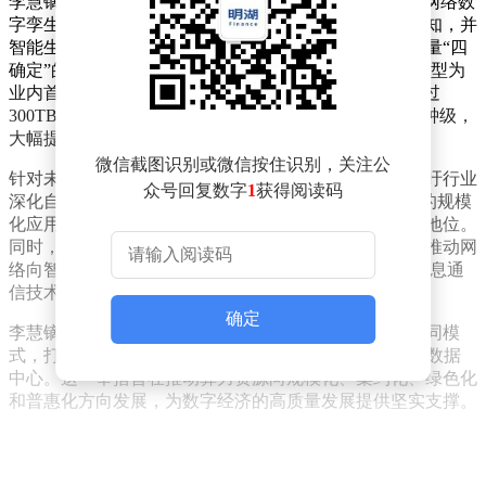
李慧镝在演讲中透露，中国移动在行业内率先推出了IP网络数
字孪生装置。这一创新成果能够实现业务状态的秒级感知，并
智能生成调度方案，为用户提供时延、带宽、路径和质量“四
确定”的无拥塞最优路径。目前，中国移动的IP网络已转型为
业内首个网络运维“黑灯工厂”，每日全自动调度流量超过
300TB，将业务开通与策略调优的周期从天级缩短至分钟级，
大幅提升了视频会议等高敏感业务的用户体验。
微信截图识别或微信按住识别，关注公
针对未来网络发展，李慧镝提出了三项关键倡议。他呼吁行业
众号回复数字
1
获得阅读码
深化自智网络的联合创新，加速推进L4+高阶自智网络的规模
化应用，以巩固我国在标准制定和技术研发方面的领先地位。
同时，他强调需合力攻关新一代通信网络的关键技术，推动网
络向智能化、绿色化和融合化方向演进，抢占全球6G信息通
信技术发展的战略制高点。
确定
李慧镝还提出要携手构建一体化算力网络，创新算电协同模
式，打造具备快速交付、高效运营和绿色低碳特点的AI数据
中心。这一举措旨在推动算力资源向规模化、集约化、绿色化
和普惠化方向发展，为数字经济的高质量发展提供坚实支撑。