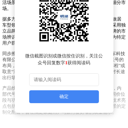
活场景的追求，标志着小米汽车正式切入增程式电动车细分市
场。
据多方信息整合，该品牌将聚焦增程式家用SUV及户外旅居
车型领域，与小米主品牌形成差异化定位。旗下产品将采用独
立品牌标识，不再沿用小米汽车原有车标，以强化子品牌的市
场辨识度。这一策略既延续了小米生态的技术基因，又为特定
用户群体提供更精准的产品体验。
同步推进的还有中文品牌名“澎程”的注册工作。小米汽车科技
微信截图识别或微信按住识别，关注公
有限公司已悄然完成“小米澎程”公众号、视频号及B站账号的
众号回复数字
1
获得阅读码
布局，暗示其中文名称已进入落地阶段。行业推测，“澎程”或
取意“澎湃征程”，既呼应增程式技术特点，又体现品牌对长途
出行场景的深耕。
产品线规划方面，澎程品牌将主打中大型增程SUV市场，内
部代号“昆仑系列”。该系列预计推出多款车型，覆盖不同价位
确定
段与功能需求。首款车型有望于2026年下半年亮相，其技术亮
点包括长续航增程系统、模块化空间设计及针对户外场景的定
制化配置，旨在满足家庭用户与旅行爱好者的双重需求。