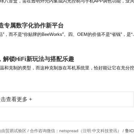
球八音盒，需在透明外壳内集成闪光控制与手机APP调色功能，业
3000件交付良品率99.2%；另一…
，打造专属数字化协作新平台
而不是“你贴牌的BeeWorks”。四、OEM的价值不是“省钱”，是“
是做行业解决方案…
大耳，解锁HiFi新玩法与搭配乐趣
温和克制的类型，而这种克制放在耳机系统里，恰好能让它在充分
种比YP302更醇厚饱满，下盘更加稳健有力的…
击查看更多 +
由贸易试验区 / 合作咨询微信：netspread（注明:中文科技资讯） /
鲁IC