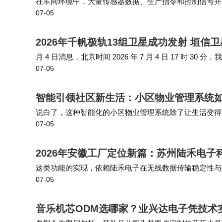
在车间环境中，大量传感器数据、生产指令和控制信号并
07-05
颈导致的指令滞后或数据丢失，这是保障生产流程顺畅的
2026年千帆极轨13组卫星成功发射 垣信
月 4 日消息，北京时间 2026 年 7 月 4 日 17 时
07-05
组卫星发射升空，卫星顺利进入预定轨道，发射任务取得
智能引领社区新生活：小区物业管理系统
说白了，这种智能化的小区物业管理系统除了让生活变得
07-05
心。A1: 小区物业管理系统依靠在线收费功能，让业主
2026年安徽工厂定位新篇：苏州陆禾电子
这类功能的实现，依赖陆禾电子在无线数据传输稳定性与
07-05
业环境中，公司通过天线布局优化与多频段冗余设计，保
音乐机芯ODM选哪家？业兴达电子凭技术