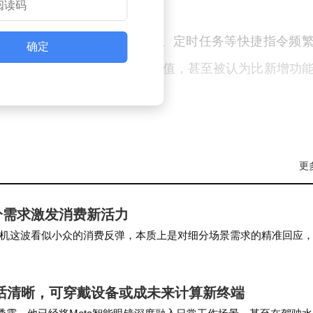
省电模式自动开启、短信过滤、定时任务等快捷指令频
确定
复这些漏洞，增强了系统的实用价值，甚至被认为比新增功
部分第三方输入法在搜索框或聊天界面出现光标乱跳、
严重影响体验。考虑到国内用户对第三方输入法的依赖
更
分需求激发消费新活力
第三方应用崩溃等问题也得到解决。这表明苹果不仅关注系
机这波看似小众的消费反弹，本质上是对细分场景需求的精准回应
阶段，从细分场景中挖掘消费增量、激发市场活力…
及输入法的兼容性。
通话清晰，可穿戴设备或成未来计算新终端
，但用户期待的Siri AI及Apple智能中文支持仍未完