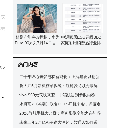
业中排名第九 治理评分亮
融券净买入2.75万股 融资
眼
融券余额达12.38亿
繁失
能更
麒麟产能突破桎梏，华为
中源家居ESG评级BBB：
Pura 90系列7月14日吉隆
家庭耐用消费品行业排96
坡首发，剑指东盟高端市
名 环境治理待提升
场
布局
热门内容
，苹
多
>
二十年匠心筑梦电梯智能化：上海鑫菱以创新
产品守护智慧安全乘梯路
鲁大师5月新机榜单揭晓：红魔骁龙领先版称
统本
霸性能，流畅AI格局初定
vivo S60元气版来袭：中端机告别参数内卷，
，既
开启懂生活新体验
水月雨×《鸣潮》联名UCTS耳机来袭，深度定
制外观，音质续航双在线
2026旗舰手机大比拼：商务影像全能之选与游
全开
戏性能巅峰对决
未来五年2万亿AI基建大潮起，普通人如何乘