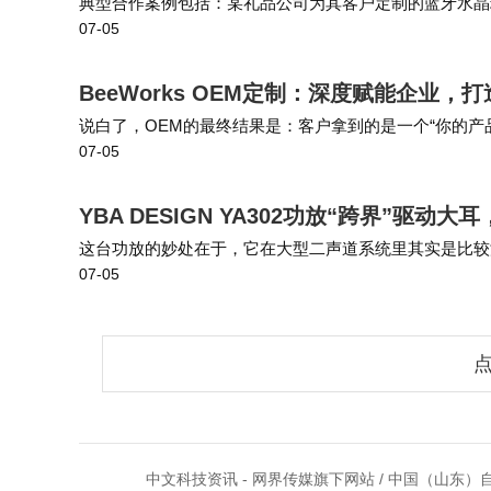
典型合作案例包括：某礼品公司为其客户定制的蓝牙水晶
07-05
团队在15天内完成了从PCB改版到模具微调的全流程，首批
BeeWorks OEM定制：深度赋能企业
说白了，OEM的最终结果是：客户拿到的是一个“你的产品”，
07-05
控”你可能会想：“我直接买BeeWorks不就行了吗？ 你
YBA DESIGN YA302功放“跨界”驱动
这台功放的妙处在于，它在大型二声道系统里其实是比较
07-05
出耳机潜力的同时，又不会让声音过冲发刺，呈现出的是一
点
中文科技资讯 - 网界传媒旗下网站 / 中国（山东）自