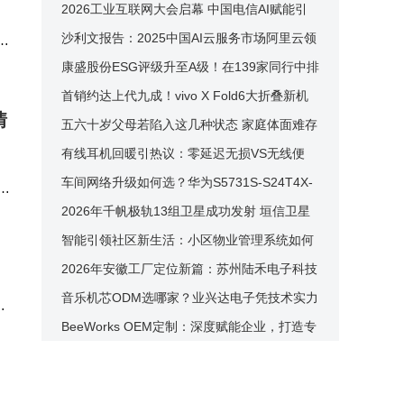
晰，可穿戴设备或成未来计算新终端
2026工业互联网大会启幕 中国电信AI赋能引
领工业智能化新征程
沙利文报告：2025中国AI云服务市场阿里云领
还
跑，全栈布局引领Agentic Cloud时代
康盛股份ESG评级升至A级！在139家同行中排
第47，环境治理社会责任待提升
首销约达上代九成！vivo X Fold6大折叠新机
情
首销数据揭晓 亮点颇多
五六十岁父母若陷入这几种状态 家庭体面难存
提前规划方能守住亲情温度
有线耳机回暖引热议：零延迟无损VS无线便
携，哪款才是你的“菜”？
车间网络升级如何选？华为S5731S-S24T4X-
动
者会
A凭啥成工程师备选热门款
2026年千帆极轨13组卫星成功发射 垣信卫星
组网数量增至218颗
智能引领社区新生活：小区物业管理系统如何
以科技赋能高效管理？
2026年安徽工厂定位新篇：苏州陆禾电子科技
定制化服务领航
音乐机芯ODM选哪家？业兴达电子凭技术实力
持
与全链服务成口碑之选
BeeWorks OEM定制：深度赋能企业，打造专
属数字化协作新平台