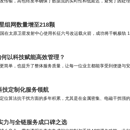
发传输，高包转发率确保了数据流的实时性和低延迟，避免了因处
关键。务必评估未来3-5年可能新增的高带宽业务…
卫星组网数量增至218颗
 30 分，我国在太原卫星发射中心使用长征六号改运载火箭，成功将千帆极轨 1
圆满成功。 据…
如何以科技赋能高效管理？
更简单，也提升了整体服务质量，让每一位业主都能享受到便捷与
随时随地完成费用支付，避免了排队的麻烦，进而改…
科技定制化服务领航
定位算法抗干扰方面的多年积累，尤其是在金属密集、电磁干扰强
障了定位精度不因环境变化而大幅衰减。未来，伴随…
实力与全链服务成口碑之选