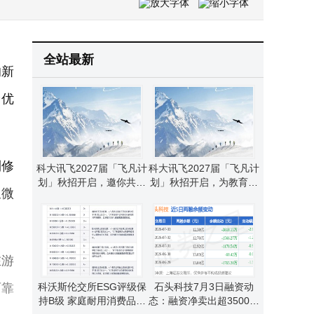
2026年千帆极轨13组卫星成功发射 垣信卫星组网数量增至218颗
有线耳机“逆袭”归来：从实用到时尚，细分需求激发消费新活力
全站最新
的新
验优
到修
科大讯飞2027届「飞凡计
科大讯飞2027届「飞凡计
划」秋招开启，邀你共赴
划」秋招开启，为教育领
似微
未来领导力新征程！
域学子铺就职业新坦途
在游
可靠
科沃斯伦交所ESG评级保
石头科技7月3日融资动
持B级 家庭耐用消费品行
态：融资净卖出超3500万