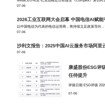
MetaCEO马克·扎克伯格近日在接受《Complex》
放。国行用户需继续等待后续版本更新，这一
07-06
摩托时佩戴设备接听商务电话，对方完全无法察觉他所处的
从开发节奏看，Beta3版本具有标志性意义。
2026工业互联网大会启幕 中国电信AI赋
仍大规模添加功能，则可能暗示系统不够成熟
以中国电信为代表的电信运营商，将持续立足政策导向，深
07-06
更多高价值应用场景，深化生态协同，以“国家队”的担
路。
沙利文报告：2025中国AI云服务市场阿里云领
不过，普通用户仍需谨慎升级。测试版可
07-06
议将备用机作为尝鲜对象，主力机用户则等待
康盛股份ESG评
此次更新释放的信号明确：苹果正将重心
任待提升
使用的关键。对多数用户而言，修复现有漏洞
评级日期 ESG评级 2026/06/
行业对比来看，A股上市
07-06