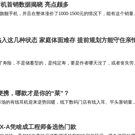
叠新机首销数据揭晓 亮点颇多
手机，并且在整体涨价了1000-1500元的情况下，能有这个销量
old6搭载的AI会议助手…
入这几种状态 家庭体面难存 提前规划方能守住亲
了寿险，不是储蓄型的，是纯定寿，要是作者哪天没了，或者丧失劳
给家里留一笔遗产，能让他们过渡几年。 这个问题作者真想过，作
举个例子，如果长辈想给…
便携，哪款才是你的“菜”？
压市场的有线耳机迎来逆势回暖，线下数码门店有线入耳、平头塞销量
归有线设备；无线耳机看似便捷，却存在游戏高延…
T4X-A凭啥成工程师备选热门款