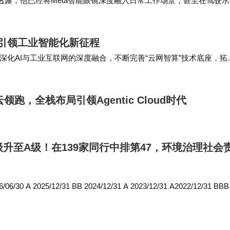
采访时透露，他已经将Meta智能眼镜深度融入日常工作场景，甚至在驾驶
延迟也成为评论区争议焦点。
真实环境。 作为Meta…
通常，Beta1用于展示方向，Beta2完善框架，而Beta
能引领工业智能化新征程
。此次苹果选择集中修复漏洞，或为后续公测版和正式
化AI与工业互联网的深度融合，不断完善“云网智算”技术底座，拓
当，为工业互联网创新落地见效提供有力支撑，…
跑，全栈布局引领Agentic Cloud时代
能存在续航波动、小众应用兼容性差、设备发热等问题
更稳定的公测版本。
级升至A级！在139家同行中排第47，环境治理社会
转向用户体验。新功能决定系统吸引力，但稳定性才是
比增加炫技功能更具价值。
30 A 2025/12/31 BB 2024/12/31 A 2023/12/31 A2022/12/31 BB
公司中，按照GICS三…