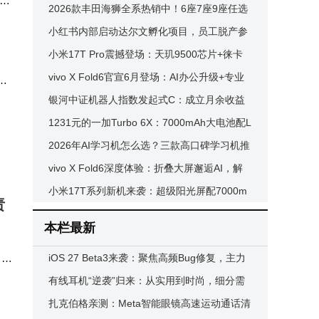
水上
势而上掘金新机遇？
2026款丰田海狮全系热销中！6座7座9座任选
价格透明改装个性
小红书内部启动达尔文孵化项目，员工脱产参
3若
与或可直任产品负责人
小米17T Pro震撼登场：天玑9500芯片+徕卡
三摄，旗舰配置现已开售
vivo X Fold6官宣6月登场：AI办公升级+专业
版铺
展
影像，折叠屏体验再进化
银河中证机器人指数发起式C：成立月余收益
亮眼，回调之下投资潜力几何？
1231元的一加Turbo 6X：7000mAh大电池配L
CD护眼屏，实用派千元新选择
2026年AI学习机怎么选？三款高口碑学习机推
。建
荐，让孩子学习更高效有趣！
vivo X Fold6深度体验：折叠大屏邂逅AI，解
锁高效办公新境界
小米17T系列新机来袭：超级阳光屏配7000m
责
Ah大电池，现已开售！
长期
本栏最新
B 同
iOS 27 Beta3来袭：聚焦高频Bug修复，主力
机用户升级需谨慎
有线耳机“逆袭”归来：从实用到时尚，细分需
求激发消费新活力
扎克伯格亲测：Meta智能眼镜高速运动通话清