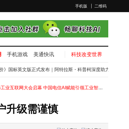
手机版
二维码
用
手机游戏
美通快讯
科技改变世界
2026年千帆极轨13组卫星成功发射 垣信卫星组网数量增至218颗
有线耳机“逆袭”归来：从实用到时尚，细分需求激发消费新活力
源绩效评价》国标英文版正式发布｜阿特拉斯・科普柯深度助力国内空压
扎克伯格亲测：Meta智能眼镜高速运动通话清晰，可穿戴设备或成未来计算新终端
2026工业互联网大会启幕 中国电信AI赋能引领工业智能化新征程
沙利文报告：2025中国AI云服务市场阿里云领跑，全栈布局引领Agentic Cloud时代
康盛股份ESG评级升至A级！在139家同行中排第47，环境治理社会责任待提升
首销约达上代九成！vivo X Fold6大折叠新机首销数据揭晓 亮点颇多
用户升级需谨慎
五六十岁父母若陷入这几种状态 家庭体面难存 提前规划方能守住亲情温度
有线耳机回暖引热议：零延迟无损VS无线便携，哪款才是你的“菜”？
车间网络升级如何选？华为S5731S-S24T4X-A凭啥成工程师备选热门款