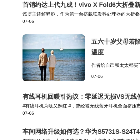
首销约达上代九成！vivo X Fold6大折
该博主还解释称，作为第一台搭载联发科处理器的大折叠旗舰
07-06
算可以，后面也可以看看持续表现。会议场景中，vivo X F
五六十岁父母若陷
温度
作者给自己和太太都买
能力没法赚钱了，至少
07-06
把这笔钱切成二十份，
有线耳机回暖引热议：零延迟无损VS无线
#有线耳机为啥又翻红 #，曾经被无线蓝牙耳机全面挤
07-06
续上涨，不少数码爱好者、手游玩家、音乐发烧友重新回
车间网络升级如何选？华为S5731S-S24