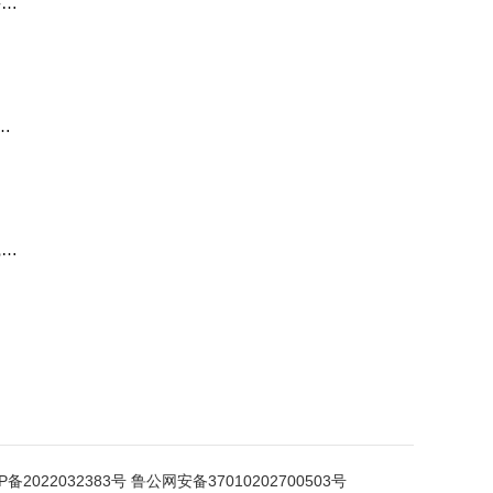
兴达
掌
挖掘
P备2022032383号
鲁公网安备37010202700503号