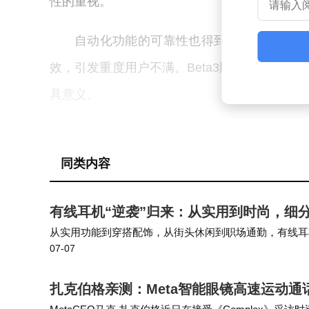
性的重视。
自动化功能的可靠性也得到提升。此前，
效，引发重度用户不满。Beta3版本通过修
具意义。
输入法兼容性问题同样被纳入修复范围。
错位等现象，尽管非普遍存在，但一旦发生便
同类内容
果此次修复被视为必要之举。
有线耳机“逆袭”归来：从实用到时尚，细
短信闪退、CarPlay连接异常、部分
从实用功能到穿搭配饰，从街头休闲到职场通勤，有线耳
07-07
折射出现在的消费新逻辑，也成为我国经济在高质量发展
身，还着力改善新版本与常用应用、车载系统
扎克伯格亲测：Meta智能眼镜高速运动
尽管底层视觉AI架构和相册基础功能有所优化