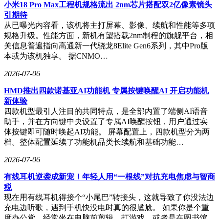
小米18 Pro Max工程机规格流出 2nm芯片搭配双2亿像素镜头
式存储架构，确保用户支付信息与设备日志的存储安全符合等
引期待
保2.0三级标准。
从已曝光内容看，该机将主打屏幕、影像、续航和性能等多项
技术实现过程中，开发团队需平衡多重挑战：嵌入式系统通过
规格升级。性能方面，新机有望搭载2nm制程的旗舰平台，相
增加看门狗电路与电磁屏蔽层提升工业环境适应性，移动端应
关信息普遍指向高通新一代骁龙8Elite Gen6系列，其中Pro版
用采用预加载技术将页面响应速度优化至0.8秒以内，云端平
本或为该机独享。 据CNMO…
台部署国密SM4算法实现数据传输全链路加密。据方麦信息科
2026-07-06
技披露，其共享空调解决方案历经12,700余次功能迭代，形成
包含43项专利技术的标准化产品包，目前已在23个省份完成超
HMD推出四款诺基亚AI功能机 专属按键唤醒AI 开启功能机
10万台设备部署。该系统不仅降低用户初期投入成本70%以
新体验
上，更通过智能调控使设备综合能效提升18%，为共享经济领
四款机型最引人注目的共同特点，是全部内置了端侧AI语音
域的技术落地提供了可复制的实践范本。
助手，并在方向键中央设置了专属AI唤醒按钮，用户通过实
体按键即可随时唤起AI功能。 屏幕配置上，四款机型分为两
档。整体配置延续了功能机品类长续航和基础功能…
2026-07-06
有线耳机逆袭成新宠！年轻人用“一根线”对抗充电焦虑与智商
税
现在用有线耳机得接个“小尾巴”转接头，这就导致了你没法边
充电边听歌，遇到手机快没电时真的很尴尬。 如果你是个重
度办公党、经常坐在电脑前剪辑、打游戏，或者是在图书馆、