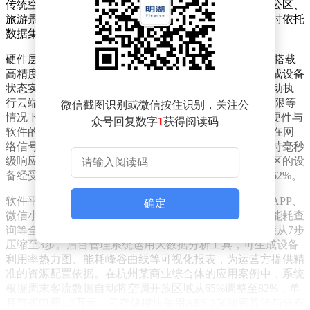
传统空调购置门槛，通过按需租赁模式满足工地临时办公区、
旅游景区候车亭、展会活动场馆等场景的灵活需求，同时依托
数据集成实现设备运维的智能化升级。
硬件层面，系统采用PCB电路板集成ARM单片机架构，搭载
高精度温湿度传感器、低功耗通信模块及智能电表，形成设备
状态实时感知网络。以STM32嵌入式系统为例，其可自动执
行云端指令切换制冷/制热模式，并在电压异常、温度超限等
微信截图识别或微信按住识别，关注公
情况下触发三级报警机制。通过MQTT物联网协议实现硬件与
众号回复数字
1
获得阅读码
软件的双向通信，确保数据传输稳定性达99.97%，即使在网
络信号复杂的地下停车场或钢结构厂房环境中，仍能保持毫秒
级响应速度。某共享空调运营商透露，其部署在沿海景区的设
备经受住了台风季的考验，硬件故障率较传统方案降低62%。
软件平台构建起多端协同的服务体系，用户可通过手机APP、
确定
微信小程序或支付宝生活号完成扫码开机、时长购买、能耗查
询等全流程操作，支付环节采用Token化技术将操作步骤从7步
压缩至3步。后台管理系统运用大数据分析工具，可生成设备
利用率热力图、能耗峰谷曲线等可视化报表，为运营方提供精
准的资源配置依据。在杭州某商业综合体的应用案例中，系统
根据周末客流数据自动将空调开放区域从65%调整至82%，单
月节省电费1.3万元。云存储模块采用AES-256加密算法与分布