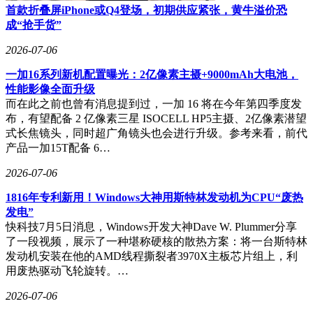
首款折叠屏iPhone或Q4登场，初期供应紧张，黄牛溢价恐
成“抢手货”
2026-07-06
一加16系列新机配置曝光：2亿像素主摄+9000mAh大电池，
性能影像全面升级
而在此之前也曾有消息提到过，一加 16 将在今年第四季度发
布，有望配备 2 亿像素三星 ISOCELL HP5主摄、2亿像素潜望
式长焦镜头，同时超广角镜头也会进行升级。参考来看，前代
产品一加15T配备 6…
2026-07-06
1816年专利新用！Windows大神用斯特林发动机为CPU“废热
发电”
快科技7月5日消息，Windows开发大神Dave W. Plummer分享
了一段视频，展示了一种堪称硬核的散热方案：将一台斯特林
发动机安装在他的AMD线程撕裂者3970X主板芯片组上，利
用废热驱动飞轮旋转。…
2026-07-06