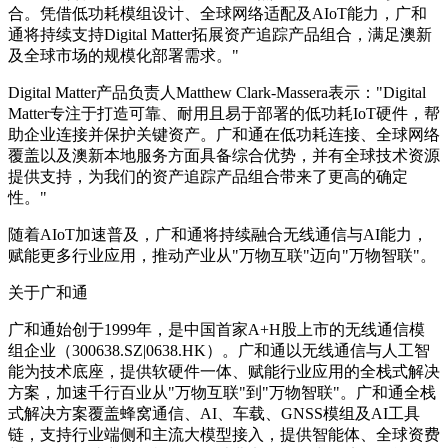
合。凭借低功耗模组设计、全球网络适配及AIoT能力，广和
通将持续支持Digital Matter拓展资产追踪产品组合，满足澳新
及全球市场的规模化部署需求。"
Digital Matter产品负责人Matthew Clark-Massera表示："Digital
Matter专注于打造可靠、耐用且易于部署的低功耗IoT硬件，帮
助企业连接并保护关键资产。广和通在低功耗连接、全球网络
覆盖以及澳新本地服务方面具备综合优势，并有全球技术资源
提供支持，为我们的资产追踪产品组合带来了更高的确定
性。"
随着AIoT加速普及，广和通将持续融合无线通信与AI能力，
赋能更多行业应用，推动产业从"万物互联"迈向"万物智联"。
关于广和通
广和通始创于1999年，是中国首家A+H股上市的无线通信模
组企业（300638.SZ|0638.HK）。广和通以无线通信与人工智
能为技术底座，提供软硬件一体、赋能行业应用的全栈式解决
方案，加速千行百业从"万物互联"到"万物智联"。广和通全栈
式解决方案覆盖蜂窝通信、AI、车载、GNSS模组及AI工具
链，支持行业端侧和主流大模型接入，提供智能体、全球资费