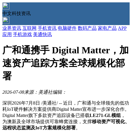
中文科技资讯
业界资讯
互联网
手机资讯
电脑硬件
数码产品
家电产品
APP
应用
手机游戏
美通快讯
广和通携手 Digital Matter，加
速资产追踪方案全球规模化部
署
2026-07-08
来源：美通社
编辑：
深圳
2026年7月8日
/美通社/ -- 近日，广和通与全球领先的低功
耗IoT硬件解决方案提供商Digital Matter宣布进一步深化合作。
Digital Matter旗下多款资产追踪设备已搭载
LE271-GL
模组
，
为澳新及全球市场提供可靠蜂窝连接，支撑
移动资产可视化、
远程状态监测及
IoT
方案规模化部署
。