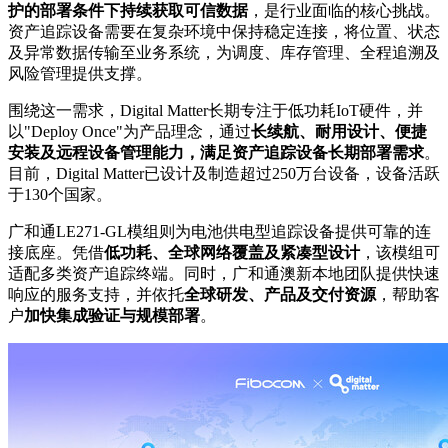
护的部署条件下持续获取可信数据
，是行业面临的核心挑战。
资产追踪设备需要在复杂环境中保持稳定连接，将位置、状态
及异常数据传输至业务系统，为调度、库存管理、全程追溯及
风险管理提供支撑。
围绕这一需求，Digital Matter长期专注于低功耗IoT硬件，并
以"Deploy Once"为产品理念，通过
长续航、耐用设计、便捷
安装及远程设备管理能力，满足资产追踪设备长期部署需求
。
目前，Digital Matter已设计及制造超过250万台设备，设备活跃
于130个国家。
广和通LE271-GL模组则为电池供电型追踪设备提供可靠的连
接底座。凭借
低功耗、全球网络覆盖及紧凑型设计
，该模组可
适配多类资产追踪终端。同时，广和通澳新本地团队提供快速
响应的服务支持，并依托
全球研发、产品及交付资源
，帮助客
户
加快集成验证与规模部署
。