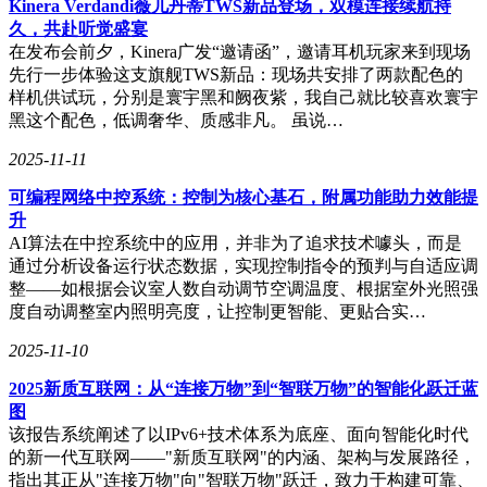
Kinera Verdandi薇儿丹蒂TWS新品登场，双模连接续航持
久，共赴听觉盛宴
在发布会前夕，Kinera广发“邀请函”，邀请耳机玩家来到现场
先行一步体验这支旗舰TWS新品：现场共安排了两款配色的
样机供试玩，分别是寰宇黑和阙夜紫，我自己就比较喜欢寰宇
黑这个配色，低调奢华、质感非凡。 虽说…
2025-11-11
可编程网络中控系统：控制为核心基石，附属功能助力效能提
升
AI算法在中控系统中的应用，并非为了追求技术噱头，而是
通过分析设备运行状态数据，实现控制指令的预判与自适应调
整——如根据会议室人数自动调节空调温度、根据室外光照强
度自动调整室内照明亮度，让控制更智能、更贴合实…
2025-11-10
2025新质互联网：从“连接万物”到“智联万物”的智能化跃迁蓝
图
该报告系统阐述了以IPv6+技术体系为底座、面向智能化时代
的新一代互联网——"新质互联网"的内涵、架构与发展路径，
指出其正从"连接万物"向"智联万物"跃迁，致力于构建可靠、