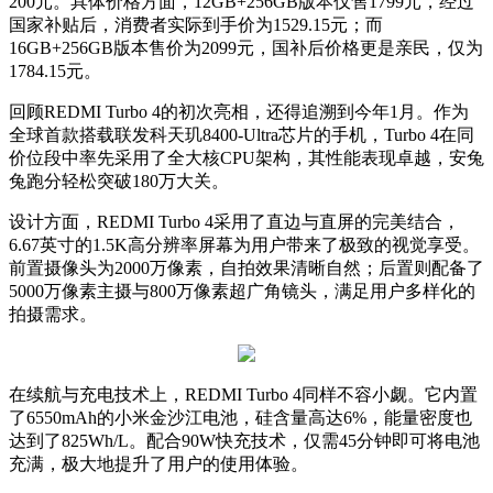
200元。具体价格方面，12GB+256GB版本仅售1799元，经过
国家补贴后，消费者实际到手价为1529.15元；而
16GB+256GB版本售价为2099元，国补后价格更是亲民，仅为
1784.15元。
回顾REDMI Turbo 4的初次亮相，还得追溯到今年1月。作为
全球首款搭载联发科天玑8400-Ultra芯片的手机，Turbo 4在同
价位段中率先采用了全大核CPU架构，其性能表现卓越，安兔
兔跑分轻松突破180万大关。
设计方面，REDMI Turbo 4采用了直边与直屏的完美结合，
6.67英寸的1.5K高分辨率屏幕为用户带来了极致的视觉享受。
前置摄像头为2000万像素，自拍效果清晰自然；后置则配备了
5000万像素主摄与800万像素超广角镜头，满足用户多样化的
拍摄需求。
在续航与充电技术上，REDMI Turbo 4同样不容小觑。它内置
了6550mAh的小米金沙江电池，硅含量高达6%，能量密度也
达到了825Wh/L。配合90W快充技术，仅需45分钟即可将电池
充满，极大地提升了用户的使用体验。