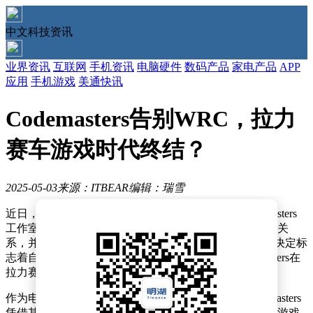
中文科技资讯
业界资讯
互联网
手机资讯
电脑硬件
数码产品
家电产品
APP
应用
手机游戏
美通快讯
Codemasters告别WRC，拉力
赛车游戏时代终结？
2025-05-03
来源：ITBEAR
编辑：瑞雪
近日，游戏开发界迎来了一则令人意外的消息，Codemasters
工作室宣布终止与世界拉力锦标赛（WRC）的长期合作关
系，并暂停了所有拉力赛车游戏的未来开发计划。这一决定标
志着自1998年科林·麦克雷系列游戏问世以来，Codemasters在
拉力赛车游戏领域的辉煌历程正式落下帷幕。
作为电子艺界（EA）旗下备受瞩目的开发团队，Codemasters
凭借其科林·麦克雷系列以及尘埃系列作品，在拉力赛车游戏