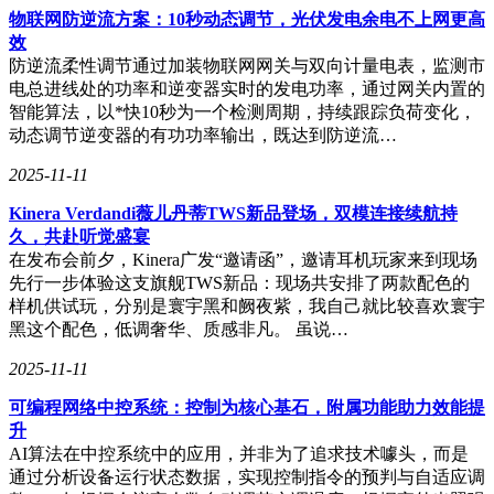
物联网防逆流方案：10秒动态调节，光伏发电余电不上网更高
效
防逆流柔性调节通过加装物联网网关与双向计量电表，监测市
电总进线处的功率和逆变器实时的发电功率，通过网关内置的
智能算法，以*快10秒为一个检测周期，持续跟踪负荷变化，
动态调节逆变器的有功功率输出，既达到防逆流…
2025-11-11
Kinera Verdandi薇儿丹蒂TWS新品登场，双模连接续航持
久，共赴听觉盛宴
在发布会前夕，Kinera广发“邀请函”，邀请耳机玩家来到现场
先行一步体验这支旗舰TWS新品：现场共安排了两款配色的
样机供试玩，分别是寰宇黑和阙夜紫，我自己就比较喜欢寰宇
黑这个配色，低调奢华、质感非凡。 虽说…
2025-11-11
可编程网络中控系统：控制为核心基石，附属功能助力效能提
升
AI算法在中控系统中的应用，并非为了追求技术噱头，而是
通过分析设备运行状态数据，实现控制指令的预判与自适应调