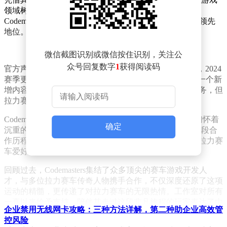
领域树立了极高的行业标准。2021年，EA完成了对
Codemasters的收购，进一步巩固了其在赛车游戏市场的领先
地位。
微信截图识别或微信按住识别，关注公
众号回复数字
1
获得阅读码
官方声明中提到，自2023年推出EA SPORTS WRC以来，2024
赛季更新的“硬充电器”内容扩展包将成为该系列的最后一个新
增内容。尽管游戏将继续运营，为现有及新玩家提供服务，但
拉力赛车游戏的新篇章似乎已被悄然合上。
Codemasters在声明中表示：“伟大的旅程终有终点。我们怀着
确定
沉重的心情，正式宣布结束对WRC项目的开发工作。这段合
作历程见证了我们在越野赛车领域的巅峰成就，为全球拉力赛
车爱好者提供了一个展示技艺、挑战自我的舞台。”
回顾过去，Codemasters集结了众多顶尖的赛车游戏开发人
才，与多位拉力赛车传奇人物携手合作，不仅深度还原了这项
运动的精髓，更传递了对拉力赛车的无限热情。工作室对所有
一直以来给予支持、陪伴其走过这段非凡旅程的玩家表达了由
企业禁用无线网卡攻略：三种方法详解，第二种助企业高效管
衷的感谢。
控风险