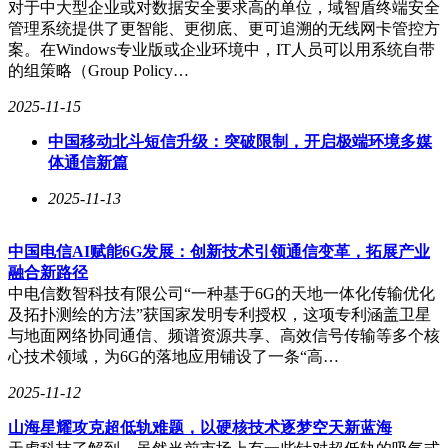
对于中大型企业或对数据安全要求高的单位，域智盾终端安全
尽管目前Codemasters并未透露是否会重启拉力赛车相关项
管理系统提供了更智能、更彻底、更可追溯的无线网卡管控方
目，但已明确表示，现阶段将专注于其他领域，不再推进新的
案。在Windows专业版或企业环境中，IT人员可以用系统自带
拉力赛车游戏开发计划。这一决定无疑为拉力赛车游戏爱好者
的组策略（Group Policy…
留下了一丝遗憾，但同时也留下了对过去辉煌岁月的无限怀
念。
2025-11-15
中国移动北斗短信升级：突破限制，开启极端环境多媒
体通信新篇
2025-11-13
中国电信AI赋能6G发展：创新技术引领通信变革，拓展产业
融合新路径
中电信数智科技有限公司“一种基于6G的天地一体化传输优化
及拓扑测绘的方法”获国家发明专利授权，这项专利涵盖卫星
与地面网络协同通信、频谱资源共享、高效信号传输等多个核
心技术领域，为6G的落地应用铺设了一条“高…
2025-11-12
山海星耀攻克超低轨难题，以硬核技术逐梦空天新蓝海