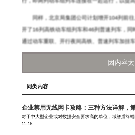
行，即两列动车组列车连接在一起运行，以提
同样，北京局集团公司计划增开104列前
开了16列高铁动车组列车和46列普速列车，
通过动车重联、开行夜间高铁、普速列车加挂车厢
郑州局集团公司加开了80列旅客列车，
因内容太
口、孝感东站间的直达动车组列车增开了4列
的举行。西安局集团公司增开了87列旅客列车
同类内容
上海局集团公司的动作更为显著，增开了1
企业禁用无线网卡攻略：三种方法详解，
集团公司增开了115列旅客列车，其中包括36
对于中大型企业或对数据安全要求高的单位，域智盾终端
列车。广州局集团公司则加开了212列前往湛
11-15
在Windows专业版或企业环境中，IT人员可以用系统自带的组策