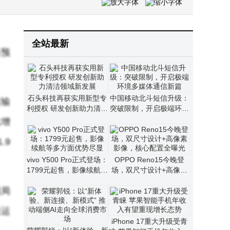
全站最新
路预
石头科技再获实用新型专
中国移动北斗短信升级：
运输
利授权 研发创新助力清洁
突破限制，开启极端环境
领域新发展
多媒体通信新篇
比增
.9
vivo Y500 Pro正式登场：
OPPO Reno15今晚登
1799元起售，影像续航等
场，双尺寸设计+高像素
多方面优势尽显
影像，核心配置全曝光
阳局
联运
iPhone 17重大升级受青