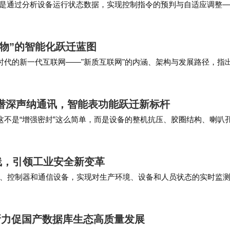
而是通过分析设备运行状态数据，实现控制指令的预判与自适应调整
自动调整室内照明亮度，让控制更智能、更贴合实…
万物”的智能化跃迁蓝图
化时代的新一代互联网——"新质互联网"的内涵、架构与发展路径，指
高效、安全、智能、绿色的新型网络基础…
150米潜深声纳通讯，智能表功能跃迁新标杆
为这不是“增强密封”这么简单，而是设备的整机抗压、胶圈结构、喇叭
只是计时和深度显示，而华为直接做成…
线，引领工业安全新变革
、控制器和通信设备，实现对生产环境、设备和人员状态的实时监
。通过对历史数据和实时数据的分析，应用层可以实…
创新力促国产数据库生态高质量发展