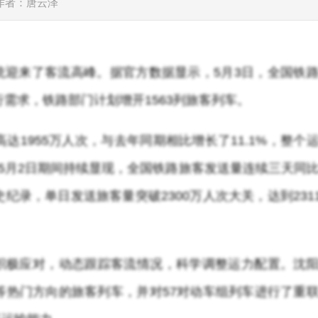
作者：唐云泽
统迎来了客流高峰。据官方数据显示，5月3日，全国铁
行需求，铁路部门计划增开1563列旅客列车。
达1955万人次，与去年同期相比增长了11.1%，整个
至5月2日期间持续显现，全国铁路旅客发送量连续三天同
纪录，单日发送旅客量突破2300万人次大关，达到2311
积极应对，动态跟踪客流情况，科学调整运力配置。沈
等热门方向的旅客列车，并对57对动车组列车进行了重