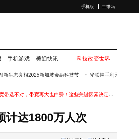
手机版
二维码
2025新质互联网：从“连接万物”到“智联万物”的智能化跃迁蓝图
企业禁用无线网卡攻略：三种方法详解，第二种助企业高效管控风险
用
手机游戏
美通快讯
科技改变世界
中国移动北斗短信升级：突破限制，开启极端环境多媒体通信新篇
中国电信AI赋能6G发展：创新技术引领通信变革，拓展产业融合新路径
海星耀攻克超低轨难题，以硬核技术逐梦空天新蓝海
生态亮相2025新加坡金融科技节
光联携手利元亨，共话新
量子安全网络新突破：CV-QKD可插拔模块开启高效规模化部署新篇
企业宽带选不对，带宽再大也白费！这些关键因素决定实际网速
物联网防逆流方案：10秒动态调节，光伏发电余电不上网更高效
Kinera Verdandi薇儿丹蒂TWS新品登场，双模连接续航持久，共赴听觉盛宴
可编程网络中控系统：控制为核心基石，附属功能助力效能提升
计达1800万人次
2025新质互联网：从“连接万物”到“智联万物”的智能化跃迁蓝图
企业禁用无线网卡攻略：三种方法详解，第二种助企业高效管控风险