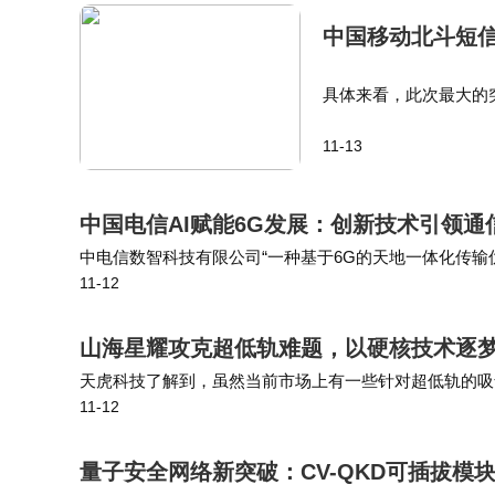
兰州局集团公司在兰州西至武威东间增开了
中国移动北斗短
旅客列车，并对22列动车组列车进行了重联
具体来看，此次最大的
出行体验。
外，文字短信的能力也
11-13
AI还原技术。 北斗短
整个五一假期期间，中国铁路系统以高效
捷、舒适的出行服务。随着假期的结束，铁路
中国电信AI赋能6G发展：创新技术引领
中电信数智科技有限公司“一种基于6G的天地一体化传
11-12
网络协同通信、频谱资源共享、高效信号传输等多个核心
山海星耀攻克超低轨难题，以硬核技术逐
天虎科技了解到，虽然当前市场上有一些针对超低轨的吸
11-12
海星耀的电推进器均具备一定优势。 蔡东升表示，目前
量子安全网络新突破：CV-QKD可插拔模