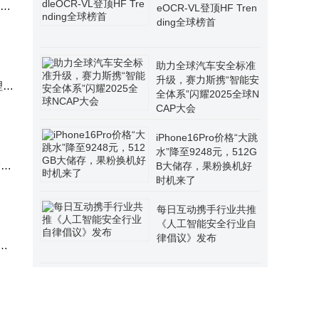
安全
eOCR-VL登顶HF Tren
ding全球榜首
助力全球汽车安全标准
升级，赛力斯携“智能安
理能
全体系”闪耀2025全球N
CAP大会
iPhone16Pro价格“大跳
水”降至9248元，512G
智能
B大储存，果粉换机好
时机来了
每日互动携手行业共推
《人工智能安全行业自
律倡议》发布
供