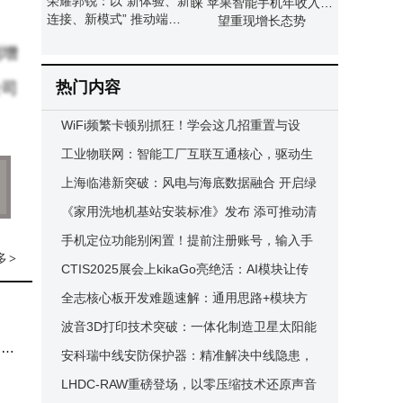
荣耀郭锐：以“新体验、新
睐 苹果智能手机年收入有
连接、新模式” 推动端侧A
望重现增长态势
I走向全球消费市场
则增
热门内容
公司
WiFi频繁卡顿别抓狂！学会这几招重置与设
置，让网络恢复丝滑流畅
工业物联网：智能工厂互联互通核心，驱动生
为汉
产高效精准新引擎
上海临港新突破：风电与海底数据融合 开启绿
乐节
色算力新篇章
《家用洗地机基站安装标准》发布 添可推动清
洁家电“隐序”美学新趋势
手机定位功能别闲置！提前注册账号，输入手
多
>
机号就能知对方位置
CTIS2025展会上kikaGo亮绝活：AI模块让传
昌局
统蓝牙设备秒变同声传译神器
全志核心板开发难题速解：通用思路+模块方
案，助力高效开发
波音3D打印技术突破：一体化制造卫星太阳能
旅客
案。
电池阵，提升效率与产能
安科瑞中线安防保护器：精准解决中线隐患，
为多场景用电筑牢安全防线
LHDC-RAW重磅登场，以零压缩技术还原声音