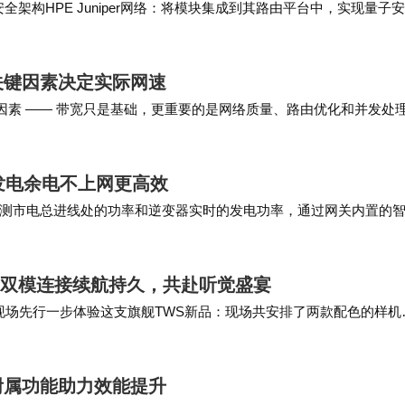
块和量子安全架构HPE Juniper网络：将模块集成到其路由平台中，实现量子
关键因素决定实际网速
心因素 —— 带宽只是基础，更重要的是网络质量、路由优化和并发处
供解决方案，而非一味推销高带宽产品…
发电余电不上网更高效
测市电总进线处的功率和逆变器实时的发电功率，通过网关内置的
，动态调节逆变器的有功功率输出，既达到防逆流…
品登场，双模连接续航持久，共赴听觉盛宴
来到现场先行一步体验这支旗舰TWS新品：现场共安排了两款配色的样机
这个配色，低调奢华、质感非凡。 虽说…
附属功能助力效能提升