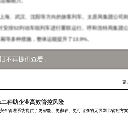
高运输能力。
往上海、武汉、沈阳等方向的旅客列车。太原局集团公司
同时安排52列动车组列车进行重联运行。呼和浩特局集团
等多种措施，整体运能提升了13.9%。
并对19列动车组列车进行了重联。武汉局集团公司特别
旧不再提供查看。
，并设置了候车专区和快捷通道，以支持湖北孝感电竞音
，并对40列动车组列车进行了重联。
更
53列旅客列车，并对295列动车组列车进行了重联。南
第二种助企业高效管控风险
列夜间高铁。成都局集团公司在新成昆铁路上增开了24列
安全管理系统提供了更智能、更彻底、更可追溯的无线网卡管控方
江、深圳、长沙等方向的旅客列车。
略（Group Policy…