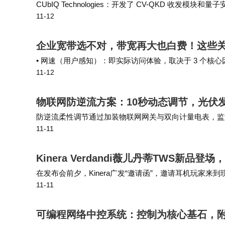
CUbIQ Technologies：开发了 CV-QKD 收发模
11-12
MACsec 加密Coherent 高意：提供 400…
企业宽带选不对，带宽再大也白费！这些
• 网速（用户感知）：即实际访问体验，取决于 3 个核
11-12
力。 真正专业的服务商，会从企业实际业务场景出发提
物联网防逆流方案：10秒动态调节，光伏
防逆流柔性调节通过加装物联网网关与双向计量电表，监
11-11
算法，以*快10秒为一个检测周期，持续跟踪负荷变化
Kinera Verdandi薇儿丹蒂TWS新
在发布会前夕，Kinera广发“邀请函”，邀请耳机玩家
11-11
试玩，分别是寰宇黑和阙夜紫，我自己就比较喜欢寰宇黑
可编程网络中控系统：控制为核心基石，