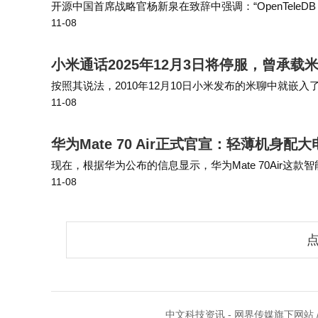
开源中国首席战略官杨新泉在致辞中强调：“OpenTel
11-08
带着经过运营商核心业务验证的成熟技术而来，深入到开
小米通话2025年12月3日将停服，曾承
按照其说法，2010年12月10日小米发布的米聊中就嵌入
11-08
衷也是解决米粉之间移动网络沟通的需求，那个时期不同
华为Mate 70 Air正式官宣：轻薄机身配大
现在，根据华为公布的信息显示，华为Mate 70Air这款
11-08
小米、OPPO、vivo、荣耀、三星等厂商的中高端机型。
点
中文科技资讯 - 网界传媒旗下网站 /