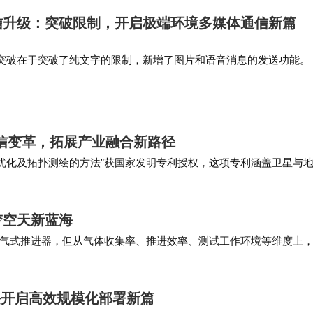
30列城际动车组列车。乌鲁木齐局集团公司也增开了3
信升级：突破限制，开启极端环境多媒体通信新篇
。这些措施不仅有效缓解了客流压力，也进一步提升了旅
突破在于突破了纯文字的限制，新增了图片和语音消息的发送功能。
提上来了。支撑这个功能的，是中国移动自己研发的北斗卫星高压缩
信功能的拓展，彻…
、安全、有序的方式应对了客流高峰，为广大旅客提供
部门将继续密切关注客流情况，确保运输工作的平稳进行
通信变革，拓展产业融合新路径
输优化及拓扑测绘的方法”获国家发明专利授权，这项专利涵盖卫星与
技术领域，为6G的落地应用铺设了一条“高…
梦空天新蓝海
气式推进器，但从气体收集率、推进效率、测试工作环境等维度上
该产品是商业航天公司首次实现了“高真空运行环…
块开启高效规模化部署新篇