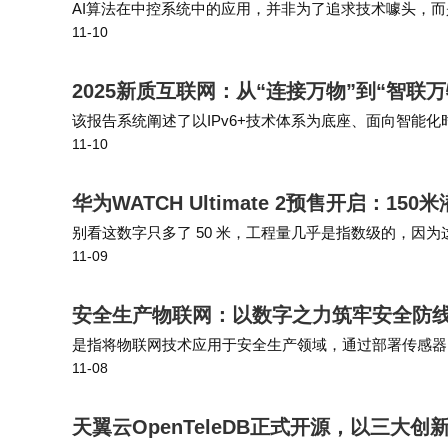
AI算法在中控系统中的应用，并非为了追求技术噱头，
11-10
如根据会议室人数自动调节空调温度、根据室外光照强度
2025新质互联网：从“连接万物”到“智联
该报告系统阐述了以IPv6+技术体系为底座、面向智能
11-10
正从"连接万物"向"智联万物"跃迁，致力于构建可靠、
华为WATCH Ultimate 2预售开启：
别看这数字只多了 50 米，工程量几乎是指数级的，因
11-09
气压调节都要重做。 市面上大部分智能表的“潜水模式”
安全生产物联网：以数字之力筑牢安全防
是指将物联网技术应用于安全生产领域，通过部署传感器
11-08
数据分析与风险预警，从而提升安全管理水平的技术体系
天翼云OpenTeleDB正式开源，以三大