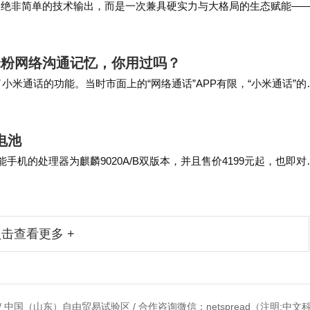
eDB 绝非简单的技术输出，而是一次兼具硬实力与大格局的生态赋能—
发者亟待解决的问题中去，直接填补…
载米粉网络沟通记忆，你用过吗？
了小米通话的功能。当时市面上的“网络通话”APP有限，“小米通话”的
的互联网公司都非常看好即时通讯…
电池
智能手机的处理器为麒麟9020A/B双版本，并且售价4199元起，也即对
 在核心配置上，此…
击查看更多 +
 中国（山东）自由贸易试验区 / 合作咨询微信：netspread（注明:中文