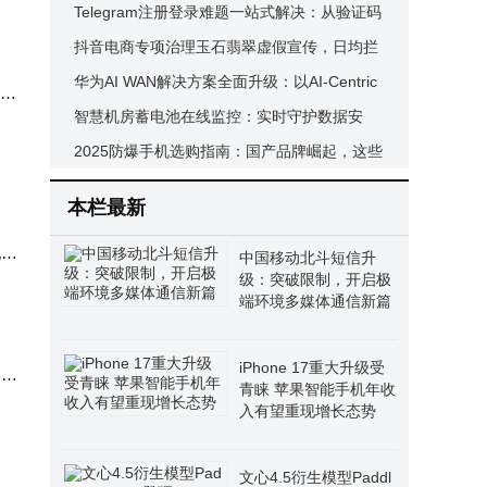
本真魅力
Telegram注册登录难题一站式解决：从验证码
5列
到安全验证全攻略
抖音电商专项治理玉石翡翠虚假宣传，日均拦
客的
截违规商品5万件
华为AI WAN解决方案全面升级：以AI-Centric
 此
助力运营商迈向Net5.5G R2智能新阶段
智慧机房蓄电池在线监控：实时守护数据安
和
全，提升运维管理效能
2025防爆手机选购指南：国产品牌崛起，这些
了便
品牌功能与性价比兼备
。
本栏最新
地面
中国移动北斗短信升
级：突破限制，开启极
端环境多媒体通信新篇
iPhone 17重大升级受
，山
青睐 苹果智能手机年收
入有望重现增长态势
文心4.5衍生模型Paddl