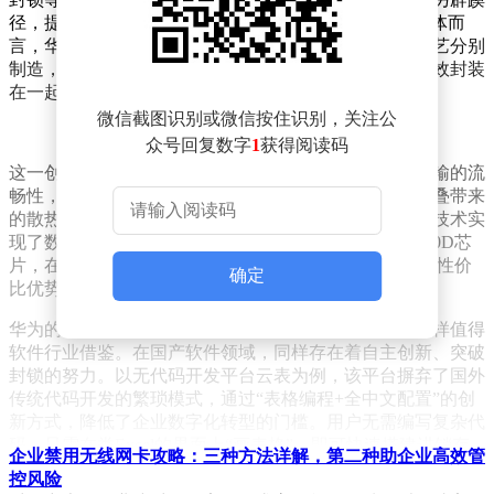
径，提出了“数学补物理，非摩尔补摩尔”的新策略。具体而
言，华为将大型芯片拆解为多个小型芯片，利用成熟工艺分别
制造，再通过自主研发的互连技术，将这些小型芯片高效封装
在一起，协同工作。
微信截图识别或微信按住识别，关注公
众号回复数字
1
获得阅读码
这一创新技术不仅包含了信号路径的优化，确保数据传输的流
畅性，还引入了阶梯式散热设计，有效解决了多芯片堆叠带来
的散热难题。配合多组高带宽内存，华为的四芯片封装技术实
现了数据存取效率的显著提升。采用这一技术的昇腾910D芯
片，在算力上已逼近英伟达的H100，且成本大幅降低，性价
确定
比优势显著。
华为的这一创新不仅局限于硬件领域，其背后的思路同样值得
软件行业借鉴。在国产软件领域，同样存在着自主创新、突破
封锁的努力。以无代码开发平台云表为例，该平台摒弃了国外
传统代码开发的繁琐模式，通过“表格编程+全中文配置”的创
新方式，降低了企业数字化转型的门槛。用户无需编写复杂代
码，只需在类Excel的界面上“画表格”，即可快速搭建进销存
企业禁用无线网卡攻略：三种方法详解，第二种助企业高效管
系统、ERP、MES、WMS等复杂管理系统。
控风险