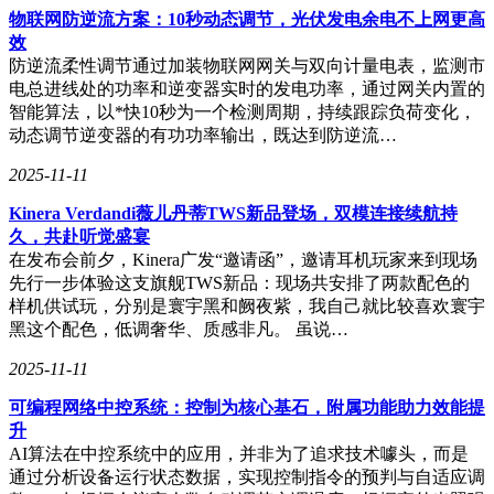
物联网防逆流方案：10秒动态调节，光伏发电余电不上网更高
效
防逆流柔性调节通过加装物联网网关与双向计量电表，监测市
电总进线处的功率和逆变器实时的发电功率，通过网关内置的
智能算法，以*快10秒为一个检测周期，持续跟踪负荷变化，
动态调节逆变器的有功功率输出，既达到防逆流…
2025-11-11
Kinera Verdandi薇儿丹蒂TWS新品登场，双模连接续航持
久，共赴听觉盛宴
在发布会前夕，Kinera广发“邀请函”，邀请耳机玩家来到现场
先行一步体验这支旗舰TWS新品：现场共安排了两款配色的
样机供试玩，分别是寰宇黑和阙夜紫，我自己就比较喜欢寰宇
黑这个配色，低调奢华、质感非凡。 虽说…
2025-11-11
可编程网络中控系统：控制为核心基石，附属功能助力效能提
升
AI算法在中控系统中的应用，并非为了追求技术噱头，而是
通过分析设备运行状态数据，实现控制指令的预判与自适应调