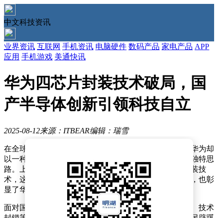
中文科技资讯
业界资讯
互联网
手机资讯
电脑硬件
数码产品
家电产品
APP
应用
手机游戏
美通快讯
华为四芯片封装技术破局，国
产半导体创新引领科技自立
2025-08-12
来源：ITBEAR
编辑：瑞雪
在全球半导体行业竞相追逐更先进制程工艺的背景下，华为却
以一种令人意想不到的方式，展示了其在硬件创新上的独特思
路。上月，华为宣布了一项重大技术突破——四芯片封装技
术，这一创新举措不仅跳出了传统芯片制造的限制框架，也彰
显了华为在逆境中求生存、求发展的顽强精神。
面对国产芯片面临的严峻挑战，如高端光刻机采购受限、技术
封锁等难题，华为没有选择沿着既定的老路追赶，而是另辟蹊