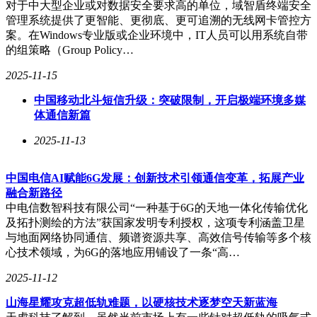
对于中大型企业或对数据安全要求高的单位，域智盾终端安全
管理系统提供了更智能、更彻底、更可追溯的无线网卡管控方
云表平台的这一创新，不仅简化了开发流程，还极大地提高了
案。在Windows专业版或企业环境中，IT人员可以用系统自带
系统的灵活性和可扩展性。企业业务发生变化时，无需依赖外
的组策略（Group Policy…
包团队，内部员工即可轻松完成系统的二次开发，确保技术始
2025-11-15
终与业务变化同步。这一思路与华为在硬件领域的“换赛道”策
略不谋而合，都是通过模式创新来弥补技术上的不足。
中国移动北斗短信升级：突破限制，开启极端环境多媒
体通信新篇
尽管华为的四芯片封装技术仍面临封装良率、散热及量产时间
等挑战，但无疑为国产半导体产业赢得了宝贵的战略机遇。在
2025-11-13
封锁中求生存、在逆境中求发展的华为，以及众多在各自领域
默默努力的国产软件企业，正共同推动中国科技产业向自主可
中国电信AI赋能6G发展：创新技术引领通信变革，拓展产业
控的目标迈进。他们的努力，不仅提升了中国科技企业的国际
融合新路径
竞争力，更为国家在国际舞台上赢得了更多的尊重和话语权。
中电信数智科技有限公司“一种基于6G的天地一体化传输优化
及拓扑测绘的方法”获国家发明专利授权，这项专利涵盖卫星
与地面网络协同通信、频谱资源共享、高效信号传输等多个核
心技术领域，为6G的落地应用铺设了一条“高…
2025-11-12
山海星耀攻克超低轨难题，以硬核技术逐梦空天新蓝海