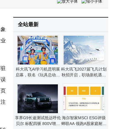
德科集团调研全球2000名高管：企业AI愿景与组织就绪度差距日趋扩大
全站最新
形象
专业
茶驻
科大讯飞AI学习机昆明展
科大讯飞2027届飞凡计划
启幕，联名《玩具总动员
秋招开启，职场新机遇等
给误
5》邀青少年共赴AI奇妙
你来探索！
之旅
折页
全注
享界G9长途测试抵达呼伦
海尔智家MSCI ESG评级
贝尔 标配四驱 800V增程
蝉联AA 领跑A股家庭耐用