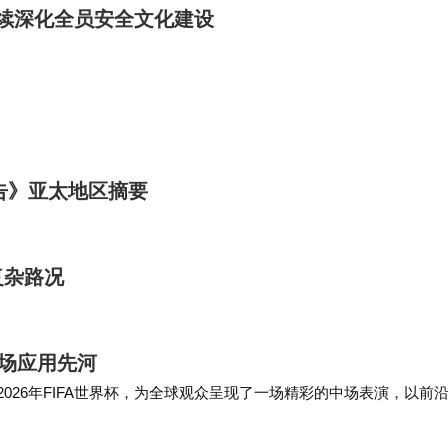
持续深化全员安全文化建设
告》亚太地区摘要
复杂路况
赛场应用先河
相2026年FIFA世界杯，为全球观众呈现了一场精彩的中场表演，以前
事中的应用先河- 此次机器人展演一举创下两大里程碑：量产版Atla