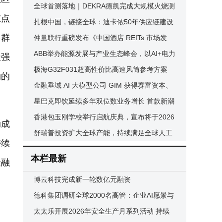
赤峰
全球首测落地｜DEKRA德凯完成大规模火烧测
重点
试 华为SmartLi 5.0顺利通过
扎根中国，链接全球：迪卡侬50年供应链建设
年群
的长期主义实践
仲量联行重磅发布《中国酒店 REITs 市场发
展：机遇、挑战与实践路径》白皮书
ABB举办能源发展与产业生态峰会，以AI+电力
极强
创新共探新型能源体系建设路径
极海G32F031超高性价比高速风筒参考方案
动的
金融垂域 AI 大模型公司 GIM 获得赛富资本、
Monolith 超亿元天使轮融资
星巴克即饮延续多年双位数业务增长 首款新潮
袋装咖啡全新上市
香港包玉刚学校举行启航庆典，宣布将于2026
动成
年8月正式开学
舒瑞普投资扩大全球产能，持续满足全球人工
持续
智能数据中心增长需求
本栏最新
金融
博云科技完成新一轮数亿元融资
德科集团调研全球2000名高管：企业AI愿景与
组织就绪度差距日趋扩大
太太乐开展2026年安全生产月系列活动 持续