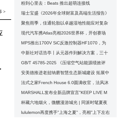
深化全员安全文化建设
粉到心里去：Beats 推出超萌连接线
多
>
瑞士宝盛《2026年全球财富及高端生活报告》
亚太地区摘要
聚焦雨季，佳通轮胎以卓越湿地性能应对复杂
应
路况
现代汽车携Atlas亮相2026世界杯，开创赛场
应用先河
MPS推出1700V SiC反激控制器HF1070，为
高压辅助电源带来高效新方案
中新社对话浩亭丨从元器件到解决方案，三十
年的本土化深耕
GB/T 45785-2025 《压缩空气站能源绩效评
"
价》国标英文版正式发布｜阿特拉斯・科普柯
安美德推进老挝纳磨智慧生态新城建设 拓展中
深度助力国内空压标准全球化落地
国--东盟产业合作新空间
法式之家French House 6.0圆满收官，法风沐
夏定格美食与生活艺术礼赞
MARSHALL发布全新品牌宣言"KEEP LIVE M
USIC ALIVE ---- 守住现场"
杯藏六地烟火，微醺漫游城光 | 同派时髦夏夜
潮流解锁在地文化探索体验
lululemon再度携手"上海之夏"，亮相"上下左右
•运动乐园"首周活动