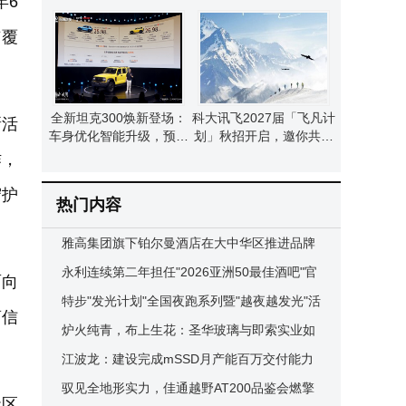
年6
续航超1300公里
消费品行业 老板电器并列
第一
广覆
全新坦克300焕新登场：
科大讯飞2027届「飞凡计
新活
车身优化智能升级，预售
划」秋招开启，邀你共赴
25.98万元起
未来领导力新征程！
作，
守护
热门内容
雅高集团旗下铂尔曼酒店在大中华区推进品牌
焕新，"相逢皆旅程"开启在华新篇
永利连续第二年担任"2026亚洲50最佳酒吧"官
面向
方主办目的地合作伙伴
特步"发光计划"全国夜跑系列暨"越夜越发光"活
商信
动首站落地北京奥森
炉火纯青，布上生花：圣华玻璃与即索实业如
何成为欧莱雅"减碳先锋"
江波龙：建设完成mSSD月产能百万交付能力
mSSD高速存储介质赋能端侧AI规模应用
驭见全地形实力，佳通越野AT200品鉴会燃擎
社区