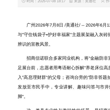
时间：2026-07-08 18:17
来源：美通社
作
广州
2026年7月8日
/美通社/ -- 2026
与"守住钱袋子•护好幸福家"主题展架融入灰
辨识的宣教风景。
招商信诺联合多家同业机构，将"金融防非
足展台前，志愿者用粤语耐心拆解"养老床位高
入"高息理财群"的父母；咨询台旁的"防非答
发放至市民手中，专业讲解、趣味问答与市井
脚"。