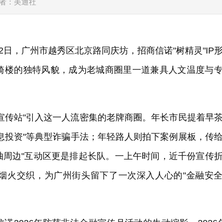
者：美通社
年6月12日，广州市越秀区北京路同庆坊，招商信诺"树精灵"IP
砖骑楼的独特风貌，成为老城商圈里一道兼具人文温度与
宣传站"引入这一人流密集的老牌商圈。年长市民提着早
息投资"等典型诈骗手法；年轻路人则拍下案例展板，传
题抽周边"互动区更是排起长队。一上午时间，近千份宣传
烟火交织，为广州街头留下了一次深入人心的"金融安