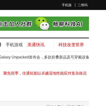
手机版
二维码
安美德推进老挝纳磨智慧生态新城建设 拓展中国--东盟产业合作新空间
用
手机游戏
美通快讯
科技改变世界
德科集团调研全球2000名高管：企业AI愿景与组织就绪度差距日趋扩大
太太乐开展2026年安全生产月系列活动 持续深化全员安全文化建设
axy Unpacked发布会，多款折叠新品及可穿戴设备将亮相
粉到心里去：Beats 推出超萌连接线
瑞士宝盛《2026年全球财富及高端生活报告》亚太地区摘要
聚焦雨季，佳通轮胎以卓越湿地性能应对复杂路况
现代汽车携Atlas亮相2026世界杯，开创赛场应用先河
MPS推出1700V SiC反激控制器HF1070，为高压辅助电源带来高效新方案
中新社对话浩亭丨从元器件到解决方案，三十年的本土化深耕
GB/T 45785-2025 《压缩空气站能源绩效评价》国标英文版正式发布｜阿特拉斯・科普柯深度助力国内空压标准全球化落地
安美德推进老挝纳磨智慧生态新城建设 拓展中国--东盟产业合作新空间