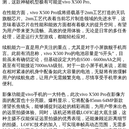
测，这款神秘机型极有可能是vivo X500 Pro。
在性能方面，vivo X500 Pro或将搭载基于2nm工艺打造的天玑
旗舰芯片。2nm工艺代表着当前芯片制造领域的先进水平，这
意味着该芯片在性能和能效方面都有着极大的提升空间，有望
为用户带来更为流畅、高效的使用体验，无论是日常的多任务
处理，还是运行大型游戏，都能轻松应对。
续航能力一直是用户关注的重点，尤其是对于小屏旗舰手机而
言。此前有消息称，vivo X500 Pro的电池容量是“6开头”，目
前虽未有确切定论，但基础设定大约在6500 - 6600mAh之间，
甚至有可能接近7000mAh级别。对于一款小屏手机来说，若能
在相对紧凑的机身中配备如此大容量的电池，无疑将有效缓解
用户的续航焦虑，让用户无需频繁充电，尽情享受手机带来的
便利。
影像功能是vivo手机的一大特色，此次vivo X500 Pro在影像方
面的配置也十分亮眼。爆料显示，它将配备85mm 64MP新款
潜望长焦镜头，能够捕捉到远处的精彩画面，为用户带来出色
的远景拍摄体验。同时，该机还将搭载LOFIC超大底主摄，这
种主摄不仅能保证远景拍摄的优秀表现，还能兼顾近距离细节
的拍摄。LOFIC技术的加入，可实现单帧高动态范围，无需多