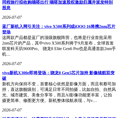
同程旅行拟收购嘀嗒出行 嘀嗒加速股权激励归属并派发特别
股息
2026-07-07
蓝厂新机入网引关注：vivo X500系列或iQOO 16将携2nm芯片
登场
这两款产品都是蓝厂的顶级旗舰阵营，也将是行业首批采用
2nm芯片的产品，其中vivo X500系列将于9月发布，全球首发
联发科天玑9600Pro。 骁龙8 Elite Gen6 Pro也是高通首款2nm手
机…
2026-07-07
vivo新机X300e即将登场：骁龙8 Gen5芯片加持 影像续航双突
破
新机方向保持不变，首要核心依然是影像方面，而且有蔡司加
持，直达旗舰级别，可满足日常不同拍摄，比如自拍、自然风
光、城市建筑、美食分享等，而且AI影像功能更丰富，让拍
摄更简单、修图更方便。新机整体续航表现，与v…
2026-07-07