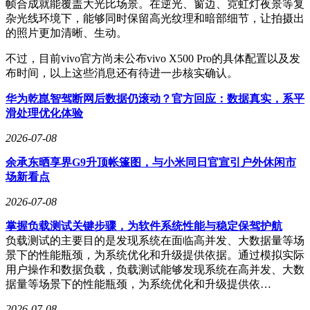
帧合成就能覆盖大光比场景。在逆光、窗边、霓虹灯夜景等复
杂光线环境下，能够同时保留高光纹理和暗部细节，让拍摄出
的照片更加清晰、生动。
不过，目前vivo官方尚未公布vivo X500 Pro的具体配置以及发
布时间，以上这些消息还有待进一步核实确认。
华为乾崑智驾断网后数据仍滚动？官方回应：数据真实，系平
滑处理优化体验
2026-07-08
余承东晒享界G9升顶帐篷图，与小米同日官宣引户外休闲市
场新看点
2026-07-08
掌握负载测试关键步骤，为软件系统性能与稳定保驾护航
负载测试的主要目的是发现系统在面临高并发、大数据量等场
景下的性能瓶颈，为系统优化和升级提供依据。通过模拟实际
用户操作和数据负载，负载测试能够发现系统在高并发、大数
据量等场景下的性能瓶颈，为系统优化和升级提供依…
2026-07-08