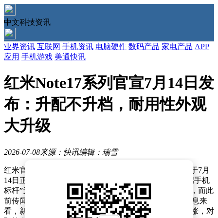
中文科技资讯
业界资讯
互联网
手机资讯
电脑硬件
数码产品
家电产品
APP
应用
手机游戏
美通快讯
红米Note17系列官宣7月14日发
布：升配不升档，耐用性外观
大升级
2026-07-08
来源：快讯
编辑：瑞雪
红米官方近日正式宣布，备受期待的红米Note17系列将于7月
14日正式发布。此次新机以“国民小金刚，坚持打造中端手机
标杆”为宣传口号，仅推出Note17和Note17 Pro两款机型，而此
前传闻中的Note17 Pro+则将推迟发布。从官方透露的信息来
看，新系列在配置升级的同时，价格预计不会有明显上涨，对