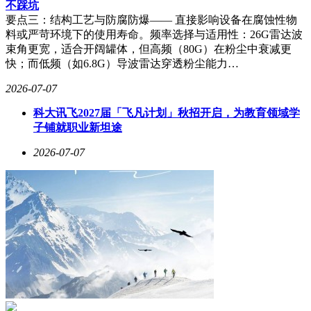
不踩坑
要点三：结构工艺与防腐防爆—— 直接影响设备在腐蚀性物
料或严苛环境下的使用寿命。频率选择与适用性：26G雷达波
束角更宽，适合开阔罐体，但高频（80G）在粉尘中衰减更
快；而低频（如6.8G）导波雷达穿透粉尘能力…
2026-07-07
科大讯飞2027届「飞凡计划」秋招开启，为教育领域学
子铺就职业新坦途
2026-07-07