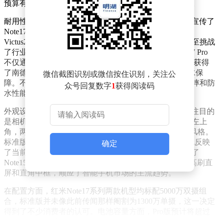
预算有限但追求高性能的用户来说，无疑是一个好消息。
耐用性成为红米Note17系列的核心卖点之一。官方重点宣传了
Note17 Pro的抗跌防水性能，该机标配康宁大猩猩玻璃
Victus2，并通过了SGS和CQC金标双五星抗摔认证，甚至挑战
了行业更高的3米大理石抗摔测试。在防水方面，Note17 Pro
不仅通过了IP66、IP68、IP69和IP69K多重防水认证，还获得
了南德2米72小时防水认证，为用户提供了更持久的防水保
微信截图识别或微信按住识别，关注公
障。不过，官方也提醒消费者，不要主动测试手机的耐摔和防
众号回复数字
1
获得阅读码
水性能，以免造成损坏和数据丢失。
外观设计上，红米Note17系列进行了显著调整。最引人注目的
是相机模组的设计变化，从居中的圆角矩形移动到机身左上
角，两颗摄像头的布局和设计被指有些类似iPhone17的风格。
标准版和Pro版在外观设计上基本保持一致，这种改变也反映
确定
了当前千元机市场对旗舰设计的追随趋势。新系列取消了
Note15系列的曲面屏和弧面中框设计，转而采用OLED高刷直
屏和直角中框，顺应了智能手机市场的主流趋势。
在配置方面，红米Note17系列两款机型均标配5000万双摄组
合，标准版并未像此前传闻那样阉割为1300万单摄，这一决定
得到了不少消费者的认可。电池容量方面，Pro版预计将超过