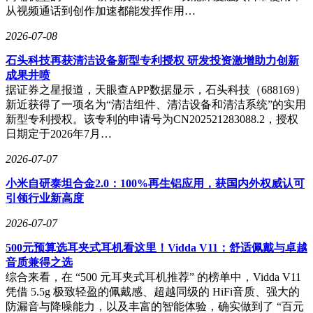
从视频通话到创作加速都能发挥作用…
2026-07-08
石头科技再获清洁设备新型专利授权 研发投资激增助力创新
成果井喷
据证券之星报道，天眼查APP数据显示，石头科技（688169）
新近获得了一项名为“清洁组件、清洁设备和清洁系统”的实用
新型专利授权。该专利的申请号为CN202521283088.2，授权
日期定于2026年7月…
2026-07-07
小米自研泰坦合金2.0：100%再生铝应用，获国内外权威认可
引领行业新高度
2026-07-07
500元预算选耳夹式耳机看这里！Vidda V11：舒适佩戴与卓越
音质兼得之选
综合来看，在 “500 元耳夹式耳机推荐” 的榜单中，Vidda V11
凭借 5.5g 极致轻盈的佩戴感、超越同级的 HiFi音质、强大的
防漏音与降噪能力，以及丰富的智能体验，确实做到了 “百元