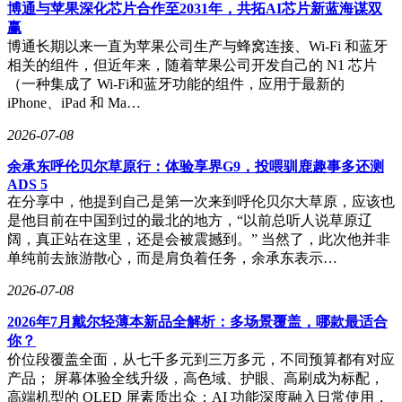
9000毫安时，进一步满足了用户对长续航的需求。这些配置的
博通与苹果深化芯片合作至2031年，共拓AI芯片新蓝海谋双
升级，使得红米Note17系列在千元机市场中更具竞争力。
赢
博通长期以来一直为苹果公司生产与蜂窝连接、Wi-Fi 和蓝牙
关于售价，官方目前尚未公布具体信息，但根据“升配不升
相关的组件，但近年来，随着苹果公司开发自己的 N1 芯片
档”的宣传策略，可以参考Note15系列的价格进行推测。
（一种集成了 Wi-Fi和蓝牙功能的组件，应用于最新的
Note15的6GB+128GB版首销价为999元，8GB+128GB版为
iPhone、iPad 和 Ma…
1099元；Note15 Pro的8GB+256GB版首销价为1299元，
12GB+256GB版为1599元。对于预算有限的用户，标准版
2026-07-08
Note17是一个不错的选择；而追求更高性能的用户，则可以期
余承东呼伦贝尔草原行：体验享界G9，投喂驯鹿趣事多还测
待Note17 Pro的表现。如果不太着急，也可以等待后续可能推
ADS 5
出的Note17 Pro Max。
在分享中，他提到自己是第一次来到呼伦贝尔大草原，应该也
是他目前在中国到过的最北的地方，“以前总听人说草原辽
阔，真正站在这里，还是会被震撼到。” 当然了，此次他并非
单纯前去旅游散心，而是肩负着任务，余承东表示…
2026-07-08
2026年7月戴尔轻薄本新品全解析：多场景覆盖，哪款最适合
你？
价位段覆盖全面，从七千多元到三万多元，不同预算都有对应
产品； 屏幕体验全线升级，高色域、护眼、高刷成为标配，
高端机型的 OLED 屏素质出众；AI 功能深度融入日常使用，